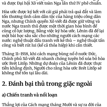
và được Đại hội Xô viết toàn Nga lần thứ IV phê chuẩn.
Hòa ước được ký kết với cái giá phải trả quá đắt và làm
tổn thương tình cảm dân tộc của hàng triệu công dân
Nga, nhưng Chính quyền Xô viết đã được giữ vững và
nước Nga tranh thủ được một thời gian hòa bình để
củng cố lực lượng. Bằng việc ký hòa ước. Lênin đã để lại
một bài học sâu sắc cho những người cách mạng các
nước: nghệ thuật đấu tranh với kẻ thù – nghệ thuật tấn
công và biết rút lui (kể cả thỏa hiệp) khi cần thiết.
Tháng 11–1918, khi cách mạng bùng nổ ở nước Đức,
Chính phủ Xô viết đã nhanh chóng tuyên bố xóa bỏ hòa
ước Brét Litốp. Những dự đoán của Lênin đã được thực
tiễn khẳng định, Người cho rằng hòa ước Brét Litốp sẽ
không thể tồn tại lâu dài.
2. Đánh bại thủ trong giặc ngoài
a) Chiến tranh và nổi loạn
Thắng lợi của Cách mạng tháng Mười và sự ra đời của