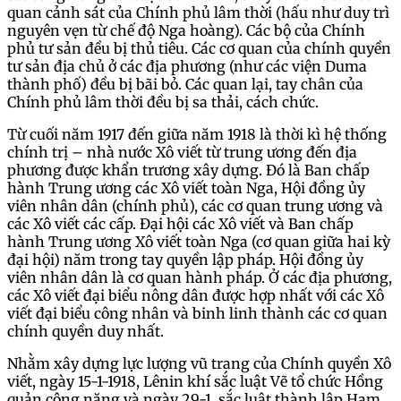
quan cảnh sát của Chính phủ lâm thời (hấu như duy trì
nguyên vẹn từ chế độ Nga hoàng). Các bộ của Chính
phủ tư sản đều bị thủ tiêu. Các cơ quan của chính quyền
tư sản địa chủ ở các địa phương (như các viện Duma
thành phố) đều bị bãi bỏ. Các quan lại, tay chân của
Chính phủ lâm thời đều bị sa thải, cách chức.
Từ cuối năm 1917 đến giữa năm 1918 là thời kì hệ thống
chính trị – nhà nước Xô viết từ trung ương đến địa
phương được khẩn trương xây dựng. Đó là Ban chấp
hành Trung ương các Xô viết toàn Nga, Hội đồng ủy
viên nhân dân (chính phủ), các cơ quan trung ương và
các Xô viết các cấp. Đại hội các Xô viết và Ban chấp
hành Trung ương Xô viết toàn Nga (cơ quan giữa hai kỳ
đại hội) năm trong tay quyền lập pháp. Hội đồng ủy
viên nhân dân là cơ quan hành pháp. Ở các địa phương,
các Xô viết đại biểu nông dân được hợp nhất với các Xô
viết đại biểu công nhân và binh linh thành các cơ quan
chính quyền duy nhất.
Nhằm xây dựng lực lượng vũ trang của Chính quyền Xô
viết, ngày 15-1-1918, Lênin khí sắc luật Vẽ tổ chức Hồng
quản công năng và ngày 29-1, sắc luật thành lập Hạm