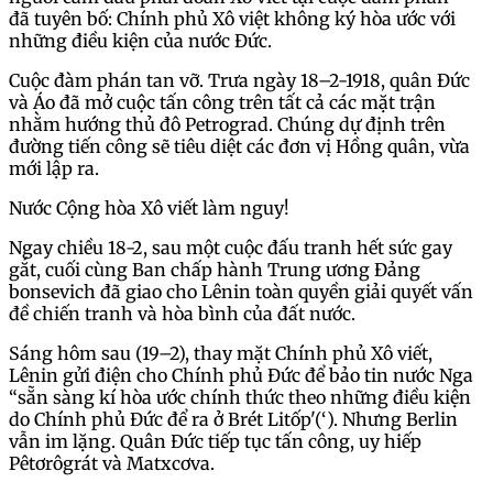
đã tuyên bố: Chính phủ Xô việt không ký hòa ước với
những điều kiện của nước Đức.
Cuộc đàm phán tan vỡ. Trưa ngày 18–2-1918, quân Đức
và Áo đã mở cuộc tấn công trên tất cả các mặt trận
nhằm hướng thủ đô Petrograd. Chúng dự định trên
đường tiến công sẽ tiêu diệt các đơn vị Hồng quân, vừa
mới lập ra.
Nước Cộng hòa Xô viết làm nguy!
Ngay chiều 18-2, sau một cuộc đấu tranh hết sức gay
gắt, cuối cùng Ban chấp hành Trung ương Đảng
bonsevich đã giao cho Lênin toàn quyền giải quyết vấn
đề chiến tranh và hòa bình của đất nước.
Sáng hôm sau (19–2), thay mặt Chính phủ Xô viết,
Lênin gửi điện cho Chính phủ Đức để bảo tin nước Nga
“sẵn sàng kí hòa ước chính thức theo những điều kiện
do Chính phủ Đức để ra ở Brét Litốp'(‘). Nhưng Berlin
vẫn im lặng. Quân Đức tiếp tục tấn công, uy hiếp
Pêtơrôgrát và Matxcơva.