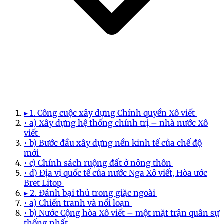
▸ 1. Công cuộc xây dựng Chính quyền Xô viết
• a) Xây dựng hệ thống chính trị – nhà nước Xô
viết
• b) Bước đầu xây dựng nền kinh tế của chế độ
mới
• c) Chính sách ruộng đất ở nông thôn
• d) Địa vị quốc tế của nước Nga Xô viết, Hòa ước
Bret Litop
▸ 2. Đánh bại thủ trong giặc ngoài
• a) Chiến tranh và nổi loạn
• b) Nước Cộng hòa Xô viết – một mặt trận quân sự
thống nhất