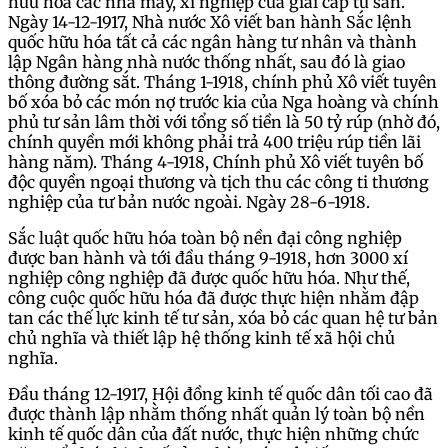
hữu hóa các nhà máy, xí nghiệp của giai cấp tư sản.
Ngày 14-12-1917, Nhà nước Xô viết ban hành Sắc lệnh
quốc hữu hóa tất cả các ngân hàng tư nhân và thành
lập Ngân hàng nhà nước thống nhất, sau đó là giao
thông đường sắt. Tháng 1-1918, chính phủ Xô viết tuyên
bố xóa bỏ các món nợ trước kia của Nga hoàng và chính
phủ tư sản lâm thời với tổng số tiền là 50 tỷ rúp (nhờ đó,
chính quyền mới không phải trả 400 triệu rúp tiền lãi
hàng năm). Tháng 4-1918, Chính phủ Xô viết tuyên bố
độc quyền ngoại thương và tịch thu các công ti thương
nghiệp của tư bản nước ngoài. Ngày 28-6-1918.
Sắc luật quốc hữu hóa toàn bộ nền đại công nghiệp
được ban hành và tới đầu tháng 9-1918, hơn 3000 xí
nghiệp công nghiệp đã được quốc hữu hóa. Như thế,
công cuộc quốc hữu hóa đã được thực hiện nhằm đập
tan các thế lực kinh tế tư sản, xóa bỏ các quan hệ tư bản
chủ nghĩa và thiết lập hệ thống kinh tế xã hội chủ
nghĩa.
Đầu tháng 12-1917, Hội đồng kinh tế quốc dân tối cao đã
được thành lập nhằm thống nhất quản lý toàn bộ nền
kinh tế quốc dân của đất nước, thực hiện những chức