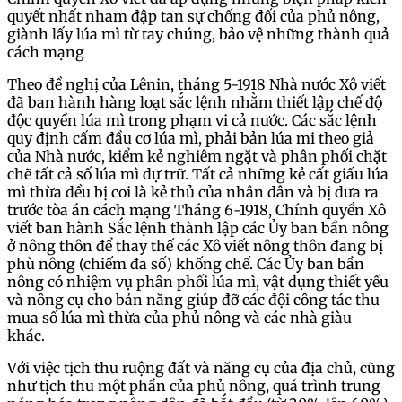
quyết nhất nham đập tan sự chống đối của phủ nông,
giành lấy lúa mì từ tay chúng, bảo vệ những thành quả
cách mạng
Theo đề nghị của Lênin, tháng 5-1918 Nhà nước Xô viết
đã ban hành hàng loạt sắc lệnh nhằm thiết lập chế độ
độc quyền lúa mì trong phạm vi cả nước. Các sắc lệnh
quy định cấm đầu cơ lúa mì, phải bản lúa mi theo giả
của Nhà nước, kiểm kẻ nghiêm ngặt và phân phối chặt
chẽ tất cả số lúa mì dự trữ. Tất cả những kẻ cất giấu lúa
mì thừa đều bị coi là kẻ thủ của nhân dân và bị đưa ra
trước tòa án cách mạng Tháng 6-1918, Chính quyền Xô
viết ban hành Sắc lệnh thành lập các Ủy ban bần nông
ở nông thôn để thay thế các Xô viết nông thôn đang bị
phù nông (chiếm đa số) khống chế. Các Ủy ban bần
nông có nhiệm vụ phân phối lúa mì, vật dụng thiết yếu
và nông cụ cho bản năng giúp đỡ các đội công tác thu
mua số lúa mì thừa của phủ nông và các nhà giàu
khác.
Với việc tịch thu ruộng đất và năng cụ của địa chủ, cũng
như tịch thu một phần của phủ nông, quá trình trung