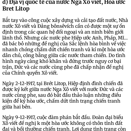
d) Địa vị quốc tế của nước Nga Xô viết, Hòa ước
Bret Litop
Bắt tay vào công cuộc xây dựng và cải tạo đất nước, Nhà
nước Xô viết và Đảng bônsêvích cần có được một sự ổn
định trong các quan hệ đối ngoại và an ninh biên giới
lãnh thổ. Nhưng các nước phe Hiệp ước Anh, Pháp, Mĩ…
đã bác bỏ những đề nghị của Sắc lệnh hòa bình về việc
nhanh chóng chấm dứt chiến tranh và kí một hòa ước
dân chủ, công bằng giữa các nước tham chiến. Do tình
hình ngày càng khó khăn và đứng trước nguy cơ bại
trận, Đức và các nước cùng phe đã chấp nhận đề nghị
của Chính quyền Xô viết.
Ngày 2-12-1917, tại Brét Litop, Hiệp định đình chiến đã
được ký kết giữa nước Nga Xô viết với nước Đức và các
nước cùng phe, sau đó bắt đầu thảo luận những điều
kiện để ký hòa ước, chấm dứt tình trạng chiến tranh
giữa hai bên.
Ngày 9-12-1917, cuộc đàm phán bắt đầu. Đoàn đại biểu
Xô viết đề nghị k một hòa ước không có thôn tỉnh đất
đai và bồi thường chiến tranh. Lợi dụng tình trạng còn