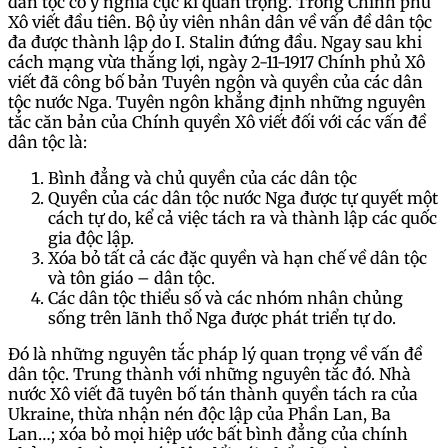
dân tộc có ý nghĩa cực kì quan trọng. Trong Chính phủ
Xô viết đầu tiên. Bộ ủy viên nhân dân về vấn đề dân tộc
đa được thành lập do I. Stalin đứng đầu. Ngay sau khi
cách mạng vừa thắng lợi, ngày 2-11-1917 Chính phủ Xô
viết đã công bố bản Tuyên ngôn và quyền của các dân
tộc nước Nga. Tuyên ngôn khẳng định những nguyên
tắc căn bản của Chính quyền Xô viết đối với các vấn đề
dân tộc là:
Bình đẳng và chủ quyền của các dân tộc
Quyền của các dân tộc nước Nga được tự quyết một
cách tự do, kể cả việc tách ra và thành lập các quốc
gia độc lập.
Xóa bỏ tất cả các đặc quyền và hạn chế về dân tộc
và tôn giáo – dân tộc.
Các dân tộc thiểu số và các nhóm nhân chủng
sống trên lãnh thổ Nga được phát triển tự do.
Đó là những nguyên tắc pháp lý quan trọng về vấn đề
dân tộc. Trung thành với những nguyên tắc đó. Nhà
nước Xô viết đã tuyên bố tán thành quyền tách ra của
Ukraine, thừa nhận nén độc lập của Phần Lan, Ba
Lan…; xóa bỏ mọi hiệp ước bất bình đẳng của chính