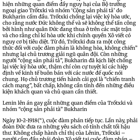
hiện những quan điểm đầy nguy hại của Bộ trưởng
ngoại giao Trốtxki và nhóm ‘Cộng sản phái tả’ do
Bukharin cấm đầu. Trốtxki chống lại việc ký hòa ước,
cho rằng nước Đức không thể và sẽ không thể tấn công
bởi hình như quân Đức đang thua ở trên các mặt trận
và cho rằng chỉ kí hòa ước khi chính quyền Xô viết có
nguy cơ bị tiêu diệt. Từ đó, Trốtxki đưa ra một công
thức đối với cuộc đàm phán là không hòa, không chiến”
nhưng lại chủ trương giải ngũ quân đội. Còn những
người “cộng sản phái tả”, Bukharin đã kịch liệt chống
lại việc ký hòa ước, thậm chí còn cự tuyệt kí các hiệp
định về kinh tế buôn bán với các nước đế quốc nói
chung. Họ chủ trương tiến hành cải gọi là “chiến tranh
cách mạng”, bất chấp, không cần tính đến những điều
kiện khách quan và chủ quan cần thiết.
Lenin lên án gay gắt những quan điểm của Trốtxki và
nhóm “cộng sản phải tà” Bukharin
Ngày 10-2-1918(“), cuộc đàm phán tiếp tục. Lần này, phải
đoàn Đức đưa ra những yêu sách có tính chất tối hậu
thư. Không chấp hành chỉ thị của Lênin, Trốtxki –
người cầm đầu phái đoàn Xô viết tại cuộc đàm phán –