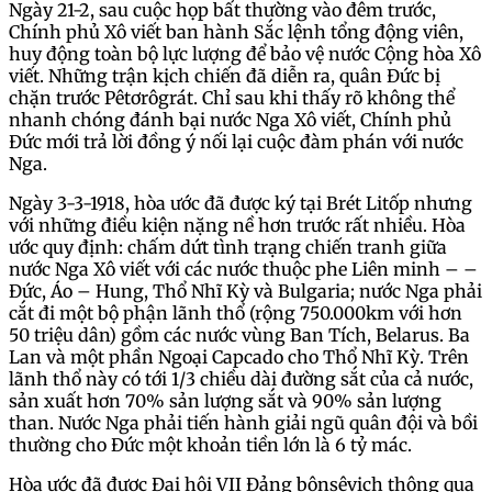
Ngày 21-2, sau cuộc họp bất thường vào đêm trước,
Chính phủ Xô viết ban hành Sắc lệnh tổng động viên,
huy động toàn bộ lực lượng để bảo vệ nước Cộng hòa Xô
viết. Những trận kịch chiến đã diễn ra, quân Đức bị
chặn trước Pêtơrôgrát. Chỉ sau khi thấy rõ không thể
nhanh chóng đánh bại nước Nga Xô viết, Chính phủ
Đức mới trả lời đồng ý nối lại cuộc đàm phán với nước
Nga.
Ngày 3-3-1918, hòa ước đã được ký tại Brét Litốp nhưng
với những điều kiện nặng nề hơn trước rất nhiều. Hòa
ước quy định: chấm dứt tình trạng chiến tranh giữa
nước Nga Xô viết với các nước thuộc phe Liên minh – –
Đức, Áo – Hung, Thổ Nhĩ Kỳ và Bulgaria; nước Nga phải
cắt đi một bộ phận lãnh thổ (rộng 750.000km với hơn
50 triệu dân) gồm các nước vùng Ban Tích, Belarus. Ba
Lan và một phần Ngoại Capcado cho Thổ Nhĩ Kỳ. Trên
lãnh thổ này có tới 1/3 chiều dài đường sắt của cả nước,
sản xuất hơn 70% sản lượng sắt và 90% sản lượng
than. Nước Nga phải tiến hành giải ngũ quân đội và bồi
thường cho Đức một khoản tiền lớn là 6 tỷ mác.
Hòa ước đã được Đại hội VII Đảng bônsêvich thông qua