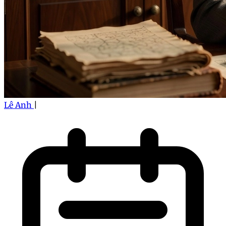
Lê Anh
|