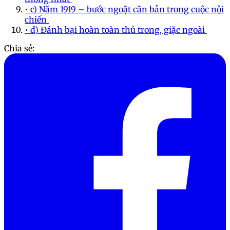
• c) Năm 1919 – bước ngoặt căn bản trong cuộc nội
chiến
• d) Đánh bại hoàn toàn thủ trong, giặc ngoài
Chia sẻ: