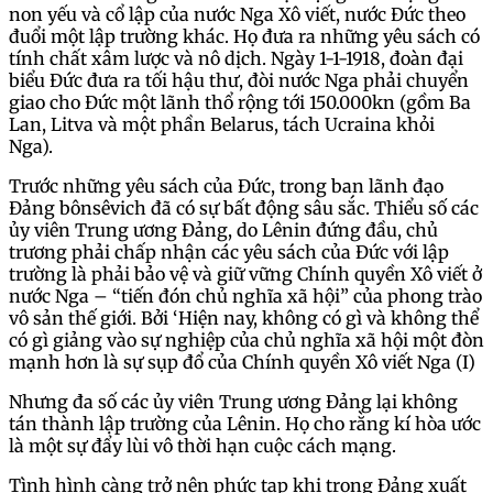
non yếu và cổ lập của nước Nga Xô viết, nước Đức theo
đuổi một lập trường khác. Họ đưa ra những yêu sách có
tính chất xâm lược và nô dịch. Ngày 1-1-1918, đoàn đại
biểu Đức đưa ra tối hậu thư, đòi nước Nga phải chuyển
giao cho Đức một lãnh thổ rộng tới 150.000kn (gồm Ba
Lan, Litva và một phần Belarus, tách Ucraina khỏi
Nga).
Trước những yêu sách của Đức, trong ban lãnh đạo
Đảng bônsêvich đã có sự bất động sâu sắc. Thiểu số các
ủy viên Trung ương Đảng, do Lênin đứng đầu, chủ
trương phải chấp nhận các yêu sách của Đức với lập
trường là phải bảo vệ và giữ vững Chính quyền Xô viết ở
nước Nga – “tiến đón chủ nghĩa xã hội” của phong trào
vô sản thế giới. Bởi ‘Hiện nay, không có gì và không thể
có gì giảng vào sự nghiệp của chủ nghĩa xã hội một đòn
mạnh hơn là sự sụp đổ của Chính quyền Xô viết Nga (I)
Nhưng đa số các ủy viên Trung ương Đảng lại không
tán thành lập trường của Lênin. Họ cho rằng kí hòa ước
là một sự đẩy lùi vô thời hạn cuộc cách mạng.
Tình hình càng trở nên phức tạp khi trong Đảng xuất