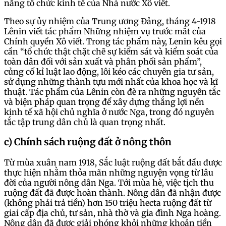
năng tổ chức kinh tế của Nhà nước Xô viết.
Theo sự ủy nhiệm của Trung ương Đảng, tháng 4-1918
Lênin viết tác phẩm Những nhiệm vụ trước mắt của
Chính quyền Xô viết. Trong tác phẩm này, Lenin kêu gọi
cần “tổ chức thật chặt chẽ sự kiểm sát và kiểm soát của
toàn dân đối với sản xuất và phân phối sản phẩm”,
củng cố kỉ luật lao động, lôi kéo các chuyên gia tư sản,
sử dụng những thành tựu mới nhất của khoa học và kĩ
thuật. Tác phẩm của Lênin còn đè ra những nguyên tắc
và biện pháp quan trọng để xây dựng thắng lợi nền
kinh tế xã hội chủ nghĩa ở nước Nga, trong đó nguyên
tắc tập trung dân chủ là quan trọng nhất.
c) Chính sách ruộng đất ở nông thôn
Từ mùa xuân nam 1918, Sắc luật ruộng đất bắt đầu được
thực hiện nhằm thỏa mãn những nguyện vọng từ lâu
đời của người nông dân Nga. Tới mùa hè, việc tịch thu
ruộng đất đã được hoàn thành. Nông dân đã nhận được
(không phải trả tiền) hơn 150 triệu hecta ruộng đất từ
giai cấp địa chủ, tư sản, nhà thờ và gia đình Nga hoàng.
Nông dân đã được giải phóng khỏi những khoản tiền