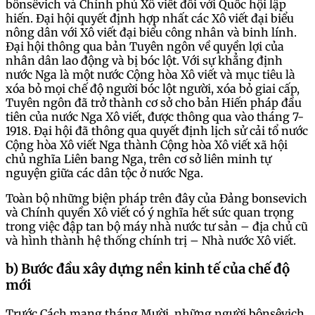
bônsêvich và Chính phủ Xô viết đối với Quốc hội lập
hiến. Đại hội quyết định hợp nhất các Xô viết đại biểu
nông dân với Xô viết đại biểu công nhân và binh lính.
Đại hội thông qua bản Tuyên ngôn về quyền lợi của
nhân dân lao động và bị bóc lột. Với sự khẳng định
nước Nga là một nước Cộng hòa Xô viết và mục tiêu là
xóa bỏ mọi chế độ người bóc lột người, xóa bỏ giai cấp,
Tuyên ngôn đã trở thành cơ sở cho bản Hiến pháp đầu
tiên của nước Nga Xô viết, được thông qua vào tháng 7-
1918. Đại hội đã thông qua quyết định lịch sử cải tổ nước
Cộng hòa Xô viết Nga thành Cộng hòa Xô viết xã hội
chủ nghĩa Liên bang Nga, trên cơ sở liên minh tự
nguyện giữa các dân tộc ở nước Nga.
Toàn bộ những biện pháp trên đây của Đảng bonsevich
và Chính quyền Xô viết có ý nghĩa hết sức quan trọng
trong việc đập tan bộ máy nhà nước tư sản – địa chủ cũ
và hình thành hệ thống chính trị – Nhà nước Xô viết.
b) Bước đầu xây dựng nền kinh tế của chế độ
mới
Trước Cách mạng tháng Mười, những người bônsêvich