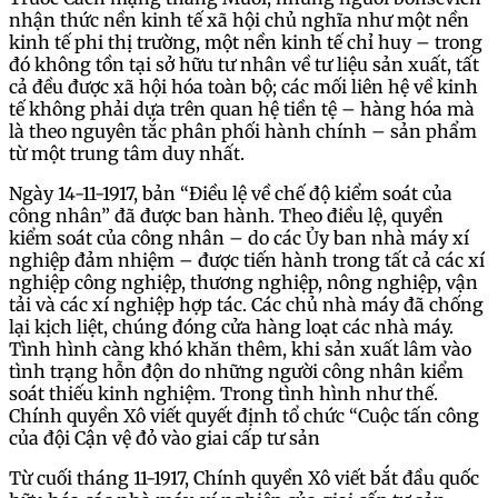
nhận thức nền kinh tế xã hội chủ nghĩa như một nền
kinh tế phi thị trường, một nền kinh tế chỉ huy – trong
đó không tồn tại sở hữu tư nhân về tư liệu sản xuất, tất
cả đều được xã hội hóa toàn bộ; các mối liên hệ về kinh
tế không phải dựa trên quan hệ tiền tệ – hàng hóa mà
là theo nguyên tắc phân phối hành chính – sản phẩm
từ một trung tâm duy nhất.
Ngày 14-11-1917, bản “Điều lệ về chế độ kiểm soát của
công nhân” đã được ban hành. Theo điều lệ, quyền
kiểm soát của công nhân – do các Ủy ban nhà máy xí
nghiệp đảm nhiệm – được tiến hành trong tất cả các xí
nghiệp công nghiệp, thương nghiệp, nông nghiệp, vận
tải và các xí nghiệp hợp tác. Các chủ nhà máy đã chống
lại kịch liệt, chúng đóng cửa hàng loạt các nhà máy.
Tình hình càng khó khăn thêm, khi sản xuất lâm vào
tình trạng hỗn độn do những người công nhân kiểm
soát thiếu kinh nghiệm. Trong tình hình như thế.
Chính quyền Xô viết quyết định tổ chức “Cuộc tấn công
của đội Cận vệ đỏ vào giai cấp tư sản
Từ cuối tháng 11-1917, Chính quyền Xô viết bắt đầu quốc