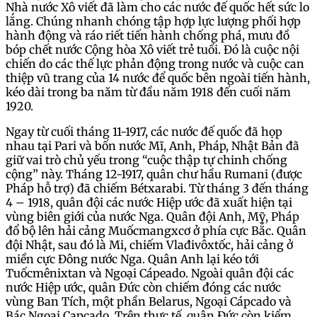
Nhà nước Xô viết đã làm cho các nước đế quốc hết sức lo
lắng. Chúng nhanh chóng tập hợp lực lượng phối hợp
hành động và ráo riết tiến hành chống phá, mưu đồ
bóp chết nước Cộng hòa Xô viết trẻ tuổi. Đó là cuộc nội
chiến do các thế lực phản động trong nước và cuộc can
thiệp vũ trang của 14 nước để quốc bên ngoài tiến hành,
kéo dài trong ba năm từ đầu năm 1918 đến cuối năm
1920.
Ngay từ cuối tháng 11-1917, các nước đế quốc đã họp
nhau tại Pari và bốn nước Mĩ, Anh, Pháp, Nhật Bản đã
giữ vai trò chủ yếu trong “cuộc thập tự chinh chống
cộng” này. Tháng 12-1917, quân chư hầu Rumani (được
Pháp hỗ trợ) đã chiếm Bétxarabi. Từ tháng 3 đến tháng
4 – 1918, quân đội các nước Hiệp ước đã xuất hiện tại
vùng biên giới của nước Nga. Quân đội Anh, Mỹ, Pháp
đổ bộ lên hải cảng Muốcmangxcơ ở phía cực Bắc. Quân
đội Nhật, sau đó là Mi, chiếm Vlađivôxtốc, hải cảng ở
miền cực Đông nước Nga. Quân Anh lại kéo tới
Tuốcmênixtan và Ngoại Cápeado. Ngoài quân đội các
nước Hiệp ước, quân Đức còn chiếm đóng các nước
vùng Ban Tích, một phần Belarus, Ngoại Cápcado và
Bác Ngoại Capcado. Trên thực tế, quân Đức còn kiểm