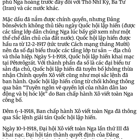
phủ Nga hoàng trước đây đổi với Thổ Nhĩ Kỳ, Ba Tư
(Iran) và các nước khác.
Mặc dầu đã nắm được chính quyền, nhưng Đảng
bônsêvich không thủ tiêu ngày Quốc hội lập hiến (được
các tầng lớp dân chúng Nga lúc bấy giờ xem như một
thể chế dân chủ của đất nước). Quốc hội lập hiến được
hầu ra từ 12-2-1917 (tức trước Cách mạng tháng Mười)
nên đa số đại biểu thuộc các tầng lớp tư sản – địa chủ
và thỏa hiệp. Ngày 5-1-1918, Quốc hội lập hiến khai mạc
tại Pêtơrôgrát. Với thành phần đa số là các đại biểu tư
sản địa chủ, Quốc hội lập hiến đã tuyên bố không thừa
nhận Chính quyền Xô viết cũng như mọi sắc lệnh đã
ban hành. Quốc hội lập hiến cũng từ chối không thông
qua bản “Tuyên ngôn vẽ quyền lợi của nhân dân lao
động và bị hóc lột” do Ban chấp hành Xô viết toàn Nga
công bố.
Đêm 6-1-1918, Ban chấp hành Xô viết toàn Nga đã thông
qua Sắc lệnh giải tán Quốc hội lập hiến.
Ngày 10-1-1918, Đại hội Xô viết toàn Nga lần thứ III đã
khai nạc. Đại hội tán thành quyết định của Đảng