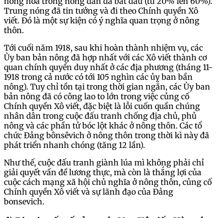
nóng hóa trong nông dân đã bắt đầu (từ 20% lên 60%).
Trung nóng đã tin tưởng và đi theo Chính quyền Xô
viết. Đó là một sự kiện có ý nghĩa quan trọng ở nông
thôn.
Tới cuối năm 1918, sau khi hoàn thành nhiệm vụ, các
Ủy ban bản nông đã hợp nhất với các Xô viết thành cơ
quan chính quyền duy nhất ở các địa phương (tháng 11-
1918 trong cả nước có tới 105 nghìn các ủy ban bần
nông). Tuy chỉ tồn tại trong thời gian ngắn, các Ủy ban
bản nông đã có công lao to lớn trong việc củng cố
Chính quyền Xô viết, đặc biệt là lỗi cuốn quần chúng
nhân dân trong cuộc đấu tranh chống địa chủ, phủ
nông và các phần tử bóc lột khác ở nông thôn. Các tổ
chức Đảng bônsêvich ở nông thôn trong thời kì này đã
phát triển nhanh chóng (tăng 12 lần).
Như thế, cuộc đấu tranh giành lúa mì không phải chỉ
giải quyết vấn đề lương thực, mà còn là thắng lợi của
cuộc cách mạng xã hội chủ nghĩa ở nông thôn, củng cố
Chính quyền Xô viết và sự lãnh đạo của Đảng
bonsevich.