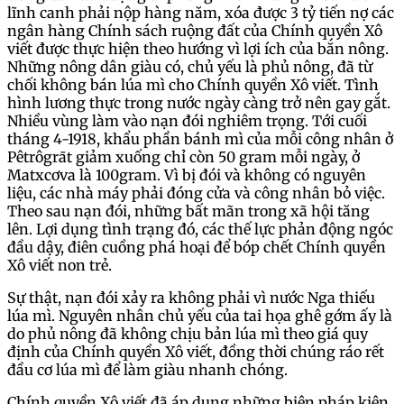
lĩnh canh phải nộp hàng năm, xóa được 3 tỷ tiến nợ các
ngân hàng Chính sách ruộng đất của Chính quyền Xô
viết được thực hiện theo hướng vì lợi ích của bắn nông.
Những nông dân giàu có, chủ yếu là phủ nông, đã từ
chối không bán lúa mì cho Chính quyền Xô viết. Tình
hình lương thực trong nước ngày càng trở nên gay gắt.
Nhiều vùng làm vào nạn đói nghiêm trọng. Tới cuối
tháng 4-1918, khẩu phần bánh mì của mỗi công nhân ở
Pêtrôgrāt giảm xuống chỉ còn 50 gram mỗi ngày, ở
Matxcơva là 100gram. Vì bị đói và không có nguyên
liệu, các nhà máy phải đóng cửa và công nhân bỏ việc.
Theo sau nạn đói, những bất mãn trong xã hội tăng
lên. Lợi dụng tình trạng đó, các thế lực phản động ngóc
đầu dậy, điên cuồng phá hoại để bóp chết Chính quyền
Xô viết non trẻ.
Sự thật, nạn đói xảy ra không phải vì nước Nga thiếu
lúa mì. Nguyên nhân chủ yếu của tai họa ghê gớm ấy là
do phủ nông đã không chịu bản lúa mì theo giá quy
định của Chính quyền Xô viết, đồng thời chúng ráo rết
đầu cơ lúa mì để làm giàu nhanh chóng.
Chính quyền Xô viết đã áp dụng những biện pháp kiên