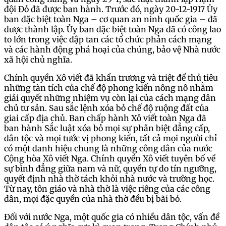
đội Đỏ đã được ban hành. Trước đó, ngày 20-12-1917 Ủy
ban đặc biệt toàn Nga – cơ quan an ninh quốc gia – đã
được thành lập. Ủy ban đặc biệt toàn Nga đã có công lao
to lớn trong việc đập tan các tổ chức phản cách mạng
và các hành động phá hoại của chúng, bảo vệ Nhà nước
xã hội chủ nghĩa.
Chính quyền Xô viết đã khẩn trương và triệt để thủ tiêu
những tàn tích của chế độ phong kiến nông nô nhằm
giải quyết những nhiệm vụ còn lại của cách mạng dân
chủ tư sản. Sau sắc lệnh xóa bỏ chế độ ruộng đất của
giai cấp địa chủ. Ban chấp hành Xô viết toàn Nga đã
ban hành Sắc luật xóa bỏ mọi sự phân biệt đẳng cấp,
dân tộc và mọi tước vị phong kiến, tất cả mọi người chỉ
có một danh hiệu chung là những công dân của nước
Cộng hòa Xô viết Nga. Chính quyền Xô viết tuyên bố về
sự bình đẳng giữa nam và nữ, quyền tự do tín ngưỡng,
quyết định nhà thờ tách khỏi nhà nước và trường học.
Từ nay, tôn giáo và nhà thờ là việc riêng của các công
dân, mọi đặc quyền của nhà thờ đều bị bãi bỏ.
Đối với nước Nga, một quốc gia có nhiều dân tộc, vấn đề