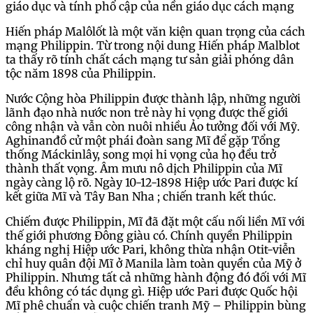
giáo dục và tính phổ cập của nền giáo dục cách mạng
Hiến pháp Malôlốt là một văn kiện quan trọng của cách
mạng Philippin. Từ trong nội dung Hiến pháp Malblot
ta thấy rõ tính chất cách mạng tư sản giải phóng dân
tộc năm 1898 của Philippin.
Nước Cộng hòa Philippin được thành lập, những người
lãnh đạo nhà nước non trẻ này hi vọng được thế giới
công nhận và vẫn còn nuôi nhiều Ảo tưởng đối với Mỹ.
Aghinanđồ cử một phái đoàn sang Mĩ để gặp Tổng
thống Máckinlây, song mọi hi vọng của họ đều trở
thành thất vọng. Âm mưu nô dịch Philippin của Mĩ
ngày càng lộ rõ. Ngày 10-12-1898 Hiệp ước Pari được kí
kết giữa Mĩ và Tây Ban Nha ; chiến tranh kết thúc.
Chiếm được Philippin, Mĩ đã đặt một cấu nối liền Mĩ với
thế giới phương Đông giàu có. Chính quyền Philippin
kháng nghị Hiệp ước Pari, không thừa nhận Otit-viễn
chỉ huy quân đội Mĩ ở Manila làm toàn quyền của Mỹ ở
Philippin. Nhưng tất cả những hành động đó đối với Mĩ
đều không có tác dụng gì. Hiệp ước Pari được Quốc hội
Mĩ phê chuẩn và cuộc chiến tranh Mỹ – Philippin bùng