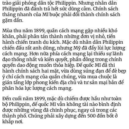
trào giải phóng dân tộc Philippin. Nhưng nhân dân
Philippin đã đánh trả hết sức dũng cảm. Chính sách
tháng nhanh của Mĩ buộc phải đổi thành chính sách
gặm dần.
Mùa thu năm 1899, quân cách mạng gặp nhiều khó
khăn, phải phân tán thành những đơn vị nhỏ, tiến
hành chiến tranh du kích. Mặc dù nhân dân Philippin
chiến đấu rất anh dũng, nhưng Mỹ đã đẩy lùi lực lượng
cách mạng. Hơn nữa phía cách mạng lại thiếu sự lãnh
đạo thống nhất và kiên quyết, phần đông trong chính
quyền dao động muốn thỏa hiệp. Đế quốc Mĩ đã thi
hành chính sách hai mặt, vừa dùng súng đạn để đè bẹp
ý chí cách mạng của quần chúng, vừa mua chuộc là
gián tầng lớp phong kiến địa chủ và tư sản mại bản để
phân hóa lực lượng cách mạng.
Đến cuối năm 1899, mặc dù chiếm được hầu như toàn
bộ Philippin, đế quốc Mĩ vẫn không tài nào bình định
được những vùng đã chinh phục, ngay cả trong các
thành phố. Chúng phải xây dựng đến 500 đồn bốt ở
khắp nơi.