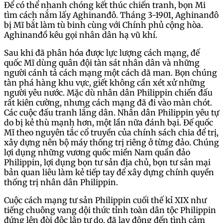
Để có thể nhanh chóng kết thúc chiến tranh, bọn Mi
tìm cách nắm lấy Aghinanđô. Tháng 3-1901, Aghinanđô
bị Mĩ bắt làm tù binh cùng với Chính phủ cộng hòa.
Aghinanđồ kêu gọi nhân dân hạ vũ khí.
Sau khi đã phân hóa được lực lượng cách mạng, đế
quốc Mĩ dùng quân đội tàn sát nhân dân và những
người cánh tả cách mạng một cách dã man. Bọn chúng
tàn phá hàng khu vực, giết không cần xét xử những
người yêu nước. Mặc dù nhân dân Philippin chiến đấu
rất kiên cường, nhưng cách mạng đã đi vào màn chót.
Các cuộc đấu tranh lắng dân. Nhân dân Philippin yêu tự
do bị kẻ thù mạnh hơn, một lần nữa đánh bại. Đế quốc
Mĩ theo nguyên tắc cổ truyền của chính sách chia để trị,
xây dựng nên bộ máy thống trị riêng ở từng đảo. Chúng
lợi dụng những vương quốc miền Nam quần đảo
Philippin, lợi dụng bọn tư sản địa chủ, bọn tư sản mại
bản quan liêu làm kẻ tiếp tay để xây dựng chính quyền
thống trị nhân dân Philippin.
Cuộc cách mạng tư sản Philippin cuối thế kỉ XIX như
tiếng chuông vang dội thức tỉnh toàn dân tộc Philippin
đứng lên đòi độc lập tự do, đã lay động đến tình cảm