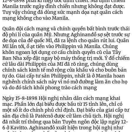
12-8-1898 phải kí hiệp ước đình chiến. Mã định chiếm
Manila trước ngày đình chiến nhưng không đạt được.
Tuy vậy chúng đã dùng sức mạnh dọa nạt quân cách
mạng không cho vào Manila.
Quân đội cách mạng và chính quyền bất bình trước thái
độ phi lí của quân Mỹ. Nhưng Aghinanđồ sợ sệt trước sự
đe dọa của đế quốc Mĩ, đã ra lệnh cho quân rút lui. Quân
Mĩ lấn tới, ồ ạt tiến vào Philippin và Manila. Chúng
khôn ngoan lợi dụng cơ cấu chính quyền cũ của Tây
Ban Nha xếp đặt ngay bộ máy thống trị mới. Ý đổ chiếm
cứ lâu dài Philippin của Mĩ đã rõ ràng, chúng dùng
chính sách kinh tế mở rộng cửa khẩu và cho buôn bán
tự do. Giai cấp tư sản Philíppin, nhất là ở Manila hoan
nghênh chính sách này vì nó mở đường làm ăn cho họ
và do đó tách khỏi phong trào cách mạng
Ngày 15-8-1898 Hội nghị nhân dân cách mạng khai
mạc. Phần lớn đại biểu được bầu từ 15 tỉnh lên, chỉ có
một số ít do chính phủ chỉ định. Đại biểu của giai cấp tư
sản địa chủ là Patécnô được cử làm chủ tịch. Hội nghị
đã nhất trí thông qua bản Tuyên ngôn độc lập ngày 12-
6 ở Kavitto. Aghinanđỏ xuất hiện trong hội nghị như