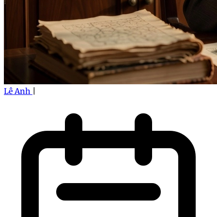
Lê Anh
|