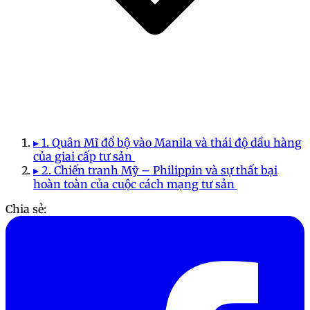
▸ 1. Quân Mĩ đổ bộ vào Manila và thái độ dầu hàng
của giai cấp tư sản
▸ 2. Chiến tranh Mỹ – Philippin và sự thất bại
hoàn toàn của cuộc cách mạng tư sản
Chia sẻ: