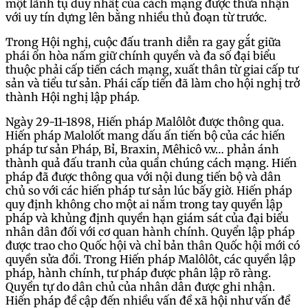
một lãnh tụ duy nhất của cách mạng được thừa nhận
với uy tín dựng lên bằng nhiều thủ đoạn từ trước.
Trong Hội nghị, cuộc đấu tranh diễn ra gay gắt giữa
phái ổn hòa nấm giữ chính quyền và đa số đại biểu
thuộc phải cấp tiến cách mạng, xuất thân từ giai cấp tư
sản và tiểu tư sản. Phái cấp tiến đã làm cho hội nghị trở
thành Hội nghị lập pháp.
Ngày 29-11-1898, Hiến pháp Malôlôt được thông qua.
Hiến pháp Malolốt mang dấu ấn tiến bộ của các hiến
pháp tư sản Pháp, Bỉ, Braxin, Mêhicô v.v… phản ánh
thành quả đấu tranh của quần chúng cách mạng. Hiến
pháp đã được thông qua với nội dung tiến bộ và dân
chủ so với các hiến pháp tư sản lúc bấy giờ. Hiến pháp
quy định không cho một ai nắm trong tay quyền lập
pháp và khủng định quyền hạn giám sát của đại biểu
nhân dân đối với cơ quan hành chính. Quyển lập pháp
được trao cho Quốc hội và chỉ bản thân Quốc hội mới có
quyền sửa đổi. Trong Hiến pháp Malôlôt, các quyền lập
pháp, hành chính, tư pháp được phân lập rõ ràng.
Quyền tự do dân chủ của nhân dân được ghi nhận.
Hiến pháp đề cập đến nhiều vấn đề xã hội như vấn đề