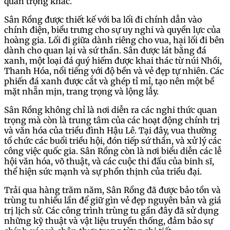
quan trọng khác.
Sân Rồng được thiết kế với ba lối đi chính dẫn vào
chính điện, biểu trưng cho sự uy nghi và quyền lực của
hoàng gia. Lối đi giữa dành riêng cho vua, hai lối đi bên
dành cho quan lại và sứ thần. Sân được lát bằng đá
xanh, một loại đá quý hiếm được khai thác từ núi Nhồi,
Thanh Hóa, nổi tiếng với độ bền và vẻ đẹp tự nhiên. Các
phiến đá xanh được cắt và ghép tỉ mỉ, tạo nên một bề
mặt nhẵn mịn, trang trọng và lộng lẫy.
Sân Rồng không chỉ là nơi diễn ra các nghi thức quan
trọng mà còn là trung tâm của các hoạt động chính trị
và văn hóa của triều đình Hậu Lê. Tại đây, vua thường
tổ chức các buổi triều hội, đón tiếp sứ thần, và xử lý các
công việc quốc gia. Sân Rồng còn là nơi biểu diễn các lễ
hội văn hóa, võ thuật, và các cuộc thi đấu của binh sĩ,
thể hiện sức mạnh và sự phồn thịnh của triều đại.
Trải qua hàng trăm năm, Sân Rồng đã được bảo tồn và
trùng tu nhiều lần để giữ gìn vẻ đẹp nguyên bản và giá
trị lịch sử. Các công trình trùng tu gần đây đã sử dụng
những kỹ thuật và vật liệu truyền thống, đảm bảo sự