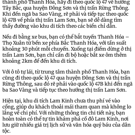
thành phố Thanh Hóa, hãy đi theo quốc lộ 47 về hướng
Tây Bắc, qua huyện Đông Sơn và thị trấn Rừng Thông.
Khi đến ngã ba Sao Vàng, rẽ phải và tiếp tục theo quốc
lộ 47B về phía thị trấn Lam Sơn, bạn sẽ dễ dàng tìm
thấy đường vào khu di tích theo các biển chỉ dẫn.
Nếu đi bằng xe bus, bạn có thể bắt tuyến Thanh Hóa –
Thọ Xuân từ bến xe phía Bắc Thanh Hóa, với tần suất
khoảng 30 phút mỗi chuyến. Xuống tại điểm dừng ở thị
trấn Lam Sơn, bạn chỉ cần đi bộ hoặc bắt xe ôm thêm
khoảng 2km để đến khu di tích.
Với ô tô tự lái, từ trung tâm thành phố Thanh Hóa, bạn
cũng đi theo quốc lộ 47 qua huyện Đông Sơn và thị trấn
Rừng Thông, sau đó rẽ phải vào quốc lộ 47B khi đến ngã
ba Sao Vàng và tiếp tục theo hướng thị trấn Lam Sơn.
Hiện tại, khu di tích Lam Kinh chưa thu phí vé vào
cổng, giúp du khách thoải mái tham quan mà không lo
lắng về chi phí. Với những thông tin chi tiết này, bạn
hoàn toàn có thể tự tin khám phá cố đô Lam Kinh, nơi
lưu giữ nhiều giá trị lịch sử và văn hóa quý báu của dân
tộc.