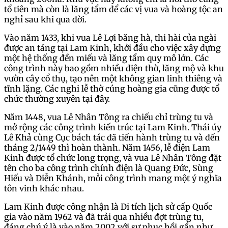
tổ tiên mà còn là lăng tẩm để các vị vua và hoàng tộc an
nghỉ sau khi qua đời.
Vào năm 1433, khi vua Lê Lợi băng hà, thi hài của ngài
được an táng tại Lam Kinh, khởi đầu cho việc xây dựng
một hệ thống đền miếu và lăng tẩm quy mô lớn. Các
công trình này bao gồm nhiều điện thờ, lăng mộ và khu
vườn cây cổ thụ, tạo nên một không gian linh thiêng và
tĩnh lặng. Các nghi lễ thờ cúng hoàng gia cũng được tổ
chức thường xuyên tại đây.
Năm 1448, vua Lê Nhân Tông ra chiếu chỉ trùng tu và
mở rộng các công trình kiến trúc tại Lam Kinh. Thái úy
Lê Khả cùng Cục bách tác đã tiến hành trùng tu và đến
tháng 2/1449 thì hoàn thành. Năm 1456, lễ điện Lam
Kinh được tổ chức long trọng, và vua Lê Nhân Tông đặt
tên cho ba công trình chính điện là Quang Đức, Sùng
Hiếu và Diễn Khánh, mỗi công trình mang một ý nghĩa
tôn vinh khác nhau.
Lam Kinh được công nhận là Di tích lịch sử cấp Quốc
gia vào năm 1962 và đã trải qua nhiều đợt trùng tu,
đáng chú ý là vào năm 2002 với sự phục hồi gần như