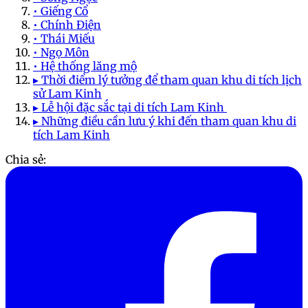
• Giếng Cổ
• Chính Điện
• Thái Miếu
• Ngọ Môn
• Hệ thống lăng mộ
▸ Thời điểm lý tưởng để tham quan khu di tích lịch
sử Lam Kinh
▸ Lễ hội đặc sắc tại di tích Lam Kinh
▸ Những điều cần lưu ý khi đến tham quan khu di
tích Lam Kinh
Chia sẻ: