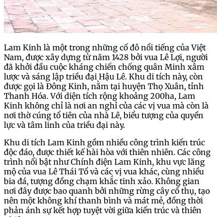
Lam Kinh là một trong những cố đô nổi tiếng của Việt
Nam, được xây dựng từ năm 1428 bởi vua Lê Lợi, người
đã khởi đầu cuộc kháng chiến chống quân Minh xâm
lược và sáng lập triều đại Hậu Lê. Khu di tích này, còn
được gọi là Đông Kinh, nằm tại huyện Thọ Xuân, tỉnh
Thanh Hóa. Với diện tích rộng khoảng 200ha, Lam
Kinh không chỉ là nơi an nghỉ của các vị vua mà còn là
nơi thờ cúng tổ tiên của nhà Lê, biểu tượng của quyền
lực và tâm linh của triều đại này.
Khu di tích Lam Kinh gồm nhiều công trình kiến trúc
độc đáo, được thiết kế hài hòa với thiên nhiên. Các công
trình nổi bật như Chính điện Lam Kinh, khu vực lăng
mộ của vua Lê Thái Tổ và các vị vua khác, cùng nhiều
bia đá, tượng đồng chạm khắc tinh xảo. Không gian
nơi đây được bao quanh bởi những rừng cây cổ thụ, tạo
nên một không khí thanh bình và mát mẻ, đồng thời
phản ánh sự kết hợp tuyệt vời giữa kiến trúc và thiên