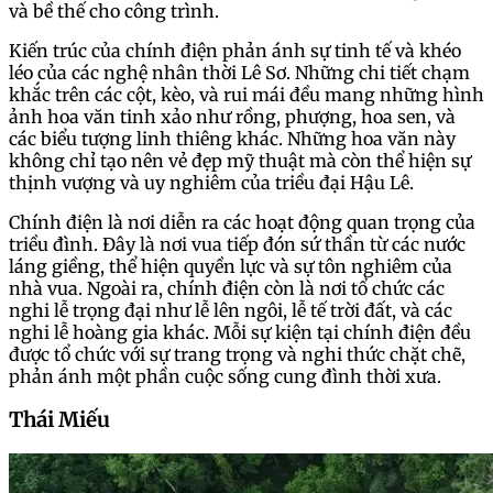
và bề thế cho công trình.
Kiến trúc của chính điện phản ánh sự tinh tế và khéo
léo của các nghệ nhân thời Lê Sơ. Những chi tiết chạm
khắc trên các cột, kèo, và rui mái đều mang những hình
ảnh hoa văn tinh xảo như rồng, phượng, hoa sen, và
các biểu tượng linh thiêng khác. Những hoa văn này
không chỉ tạo nên vẻ đẹp mỹ thuật mà còn thể hiện sự
thịnh vượng và uy nghiêm của triều đại Hậu Lê.
Chính điện là nơi diễn ra các hoạt động quan trọng của
triều đình. Đây là nơi vua tiếp đón sứ thần từ các nước
láng giềng, thể hiện quyền lực và sự tôn nghiêm của
nhà vua. Ngoài ra, chính điện còn là nơi tổ chức các
nghi lễ trọng đại như lễ lên ngôi, lễ tế trời đất, và các
nghi lễ hoàng gia khác. Mỗi sự kiện tại chính điện đều
được tổ chức với sự trang trọng và nghi thức chặt chẽ,
phản ánh một phần cuộc sống cung đình thời xưa.
Thái Miếu