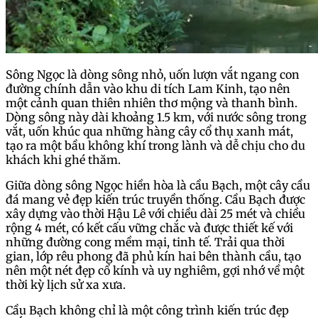
Sông Ngọc là dòng sông nhỏ, uốn lượn vắt ngang con
đường chính dẫn vào khu di tích Lam Kinh, tạo nên
một cảnh quan thiên nhiên thơ mộng và thanh bình.
Dòng sông này dài khoảng 1.5 km, với nước sông trong
vắt, uốn khúc qua những hàng cây cổ thụ xanh mát,
tạo ra một bầu không khí trong lành và dễ chịu cho du
khách khi ghé thăm.
Giữa dòng sông Ngọc hiền hòa là cầu Bạch, một cây cầu
đá mang vẻ đẹp kiến trúc truyền thống. Cầu Bạch được
xây dựng vào thời Hậu Lê với chiều dài 25 mét và chiều
rộng 4 mét, có kết cấu vững chắc và được thiết kế với
những đường cong mềm mại, tinh tế. Trải qua thời
gian, lớp rêu phong đã phủ kín hai bên thành cầu, tạo
nên một nét đẹp cổ kính và uy nghiêm, gợi nhớ về một
thời kỳ lịch sử xa xưa.
Cầu Bạch không chỉ là một công trình kiến trúc đẹp