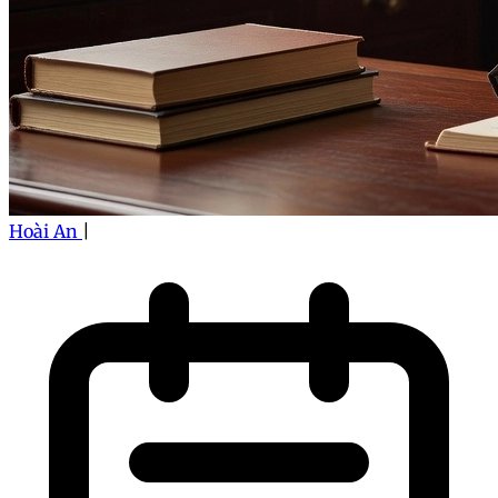
Hoài An
|