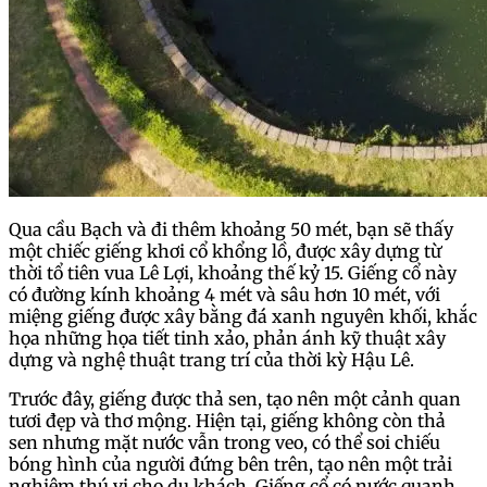
Qua cầu Bạch và đi thêm khoảng 50 mét, bạn sẽ thấy
một chiếc giếng khơi cổ khổng lồ, được xây dựng từ
thời tổ tiên vua Lê Lợi, khoảng thế kỷ 15. Giếng cổ này
có đường kính khoảng 4 mét và sâu hơn 10 mét, với
miệng giếng được xây bằng đá xanh nguyên khối, khắc
họa những họa tiết tinh xảo, phản ánh kỹ thuật xây
dựng và nghệ thuật trang trí của thời kỳ Hậu Lê.
Trước đây, giếng được thả sen, tạo nên một cảnh quan
tươi đẹp và thơ mộng. Hiện tại, giếng không còn thả
sen nhưng mặt nước vẫn trong veo, có thể soi chiếu
bóng hình của người đứng bên trên, tạo nên một trải
nghiệm thú vị cho du khách. Giếng cổ có nước quanh