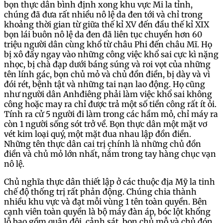
bọn thực dân bình định xong khu vực Mi la tỉnh,
chúng đã đưa rất nhiều nô lệ da đen tới và chỉ trong
khoảng thời gian từ giữa thế kỉ XV đến đầu thế kỉ XIX
bọn lái buôn nô lệ da đen đã liên tục chuyển hơn 60
triệu người dân cùng khổ từ châu Phi đến châu Mĩ. Họ
bị xô đẩy ngay vào những công việc khổ sai cực kì nặng
nhọc, bị chà đạp dưới báng súng và roi vọt của những
tên lính gác, bọn chủ mỏ và chủ đồn điền, bị dày và vì
đói rét, bệnh tật và những tai nạn lao động. Họ cũng
như người dân Anhđiêng phải làm việc khổ sai không
công hoặc may ra chỉ được trả một số tiền công rất ít ỏi.
Tính ra cử 5 người đi làm trong các hầm mỏ, chỉ máy ra
còn 1 người sống sót trở về. Bọn thực dân một mặt vơ
vét kim loại quý, một mặt đua nhau lập đồn điền.
Những tên thực dân cai trị chính là những chủ đồn
điền và chủ mỏ lớn nhất, nắm trong tay hàng chục vạn
nô lệ.
Chủ nghĩa thực dân thiết lập ở các thuộc địa Mỹ la tinh
chế độ thống trị rất phản động. Chúng chia thành
nhiều khu vực và đạt mỗi vùng 1 tên toàn quyền. Bên
cạnh viên toàn quyền là bộ máy đàn áp, bóc lột khổng
lỗ bao gồm quân đội, cảnh sát, bọn chủ mỗ và chủ đón