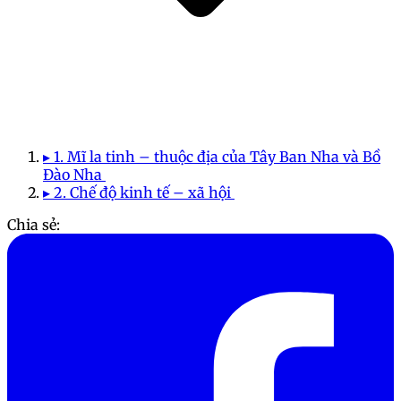
▸ 1. Mĩ la tinh – thuộc địa của Tây Ban Nha và Bồ
Đào Nha
▸ 2. Chế độ kinh tế – xã hội
Chia sẻ: