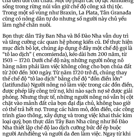
cha đến đời con cháu. Một bộ phận các bộ lạc Anhđiêng
sống trong rừng núi vẫn giữ chế độ công xã thị tộc.
Trong một số vùng như Braxin, La Plata, Tân Granađa
cũng có nông dân tự do nhưng số người này chủ yếu
làm nghề chăn nuôi.
Bọn thực dân Tây Ban Nha và Bồ Đào Nha vẫn duy trì
và tăng cường các quan hệ phong kiến củ. Để thực hiện
mục đích bỏ lọt, chúng áp dụng ở đây một chế độ gọi là
“tô lao dịch” ( encomienda), kéo dài hơn 200 năm, từ
1503 – 1720. Dưới chế độ này, những người nông nô
hàng năm phải làm việc không công cho bọn chúa đất
từ 200 đến 300 ngày. Từ năm 1720 trở đi, chúng thay
thế chế độ “tô lao dịch” bằng chế độ “đồn điền lớn”
(latifundia) Người nông nó làm việc trong các đồn điền,
được phép lấy công trừ nợ, khi nào sạch nợ sẽ được giải
phóng. Nhưng thực tế, những người nông nó vẫn bị cột
chặt vào mảnh đất của bọn đại địa chủ, không bao giờ
có thể trả hết nợ. Trong các hãm mỏ, đồn điền, các công
trình giao thông, xây dựng và trong việc khai thác kim
loại quý, bọn thực dân Tây Ban Nha cũng như Bồ Đào
Nha thiết lập chế độ lao dịch cưỡng bức để ép buộc
người Anhđiêng và người da đen làm việc. Ngay từ khi