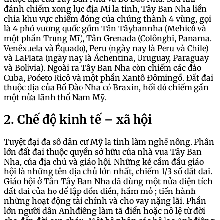
đánh chiếm xong lục địa Mi la tinh, Tây Ban Nha liền
chia khu vực chiếm đóng của chúng thành 4 vùng, gọi
là 4 phó vương quốc gồm Tân Tâybannha (Mehicô và
một phần Trung Mĩ), Tân Grenada (Colôngbi, Panama.
Venêxuela và Équađo), Peru (ngày nay là Peru và Chile)
và LaPlata (ngày nay là Áchentina, Uruguay, Paraguay
và Bolivia). Ngoài ra Tây Ban Nha còn chiếm các đảo
Cuba, Poóeto Ricô và một phần Xantô Đômingồ. Đất đai
thuộc địa của Bồ Đào Nha có Braxin, hối đó chiếm gần
một nửa lãnh thổ Nam Mỹ.
2. Chế độ kinh tế – xã hội
Tuyệt đại đa số dân cư Mỹ la tinh làm nghề nông. Phần
lớn đất đai thuộc quyền sở hữu của nhà vua Tây Ban
Nha, của địa chủ và giáo hội. Những kẻ cầm đầu giáo
hội là những tên địa chủ lớn nhất, chiếm 1/3 số đất đai.
Giáo hội ở Tân Tây Ban Nha đã dùng một nửa diện tích
đất đai của họ để lập đồn điền, hầm mỏ ; tiến hành
những hoạt động tài chính và cho vay nặng lãi. Phần
lớn người dân Anhđiêng làm tã điển hoặc nô lệ từ đời