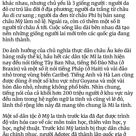
khác nhau, nhưng chủ yếu là 3 giống người : người da
đỏ cư trú lâu đời ở địa phương; người da trắng từ châu
Âu di cư sang ; người da đen từ châu Phi bị bán sang
châu Mỹ làm nô lệ. Ngoài ra, còn có thêm một số ít
người từ châu Á tới. Cuộc sống lâu dài bên nhau đã tạo
nên những giống người lai mới trên các quốc gia đang
hình thành.
Do ảnh hưởng của chủ nghĩa thực dân châu Âu kéo dài
hàng mấy thế kỉ, hầu hết các dân tộc Mĩ la tinh hiện
nay đều nói tiếng Tây Ban Nha, tiếng Bồ Đào Nha (ở
Braxin) và một số ít nói tiếng Pháp (ở Haiti và vài đảo
nhỏ trong vùng biển Caribe). Tiếng Anh và Hà Lan cũng
được dùng ở một số khu vực như Guyana và một vài
hòn đảo nhỏ, nhưng không phổ biến. Nhìn chung,
tiếng nói của cả khối hơn 200 triệu người ở khu vực này
đều nằm trong hệ ngôn ngữ la tinh và cũng vì lẽ đó,
lãnh thổ rộng lớn này đã mang tên chung là Mi la tinh.
Một số dân tộc ở Mỹ la tinh trước kia đã đạt được trình
độ văn hóa cao về các môn toán học, thiên văn học, y
học, nghệ thuật. Trước khi Mỹ latinh bị thực dân châu
Âu chinh phục, người Adotec đã thành lập quốc gia ở