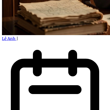
Lê Anh
|