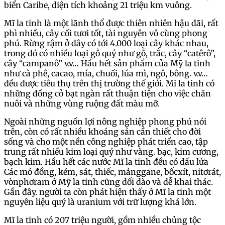
biển Caribe, diện tích khoảng 21 triệu km vuông.
Mĩ la tinh là một lãnh thổ được thiên nhiên hậu đãi, rất
phì nhiều, cây cối tươi tốt, tài nguyên vô cùng phong
phú. Rừng rậm ở đây có tới 4.000 loại cây khác nhau,
trong đó có nhiều loại gỗ quý như gỗ, trắc, cây “catêrô”,
cây “campanô” v.v… Hầu hết sản phẩm của Mỹ la tinh
như cà phê, cacao, mía, chuối, lúa mì, ngô, bông. v.v…
đều được tiêu thụ trên thị trường thế giới. Mi la tinh có
những đồng cỏ bạt ngàn rất thuận tiện cho việc chăn
nuôi và những vùng ruộng đất màu mỡ.
Ngoài những nguồn lợi nông nghiệp phong phú nói
trên, còn có rất nhiều khoáng sản cần thiết cho đời
sống và cho một nền công nghiệp phát triển cao, tập
trung rất nhiều kim loại quý như vàng. bạc, kim cương,
bạch kim. Hầu hết các nước Mĩ la tinh đều có dấu lửa
Các mỏ đồng, kém, sát, thiếc, mảnggane, bốcxít, nitơrát,
vònphơram ở Mỹ la tinh cũng dối dào và dễ khai thác.
Gần đây. người ta còn phát hiện thấy ở Mĩ la tinh một
nguyên liệu quý là uranium với trữ lượng khá lớn.
Mĩ la tinh có 207 triệu người, gồm nhiều chủng tộc