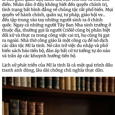
điền. Nhân dân ở đây không biết đến quyền chính trị,
tình trạng bất bình đẳng về chủng tộc rất phổ biến. Mọi
quyền về hành chính, quân sự, tư pháp, giáo hội v.v…
đều tập trung vào tay những người sinh ra ở chính
quốc. Ngay cả những người Tây Ban Nha sinh trưởng ở
thuộc địa, thường gọi là người Criôlồ cùng bị phân biệt
đối xử và thực ra trong công việc cai trị, họ cũng bị gạt
ra ngoài. Nhà thờ công giáo là một công cụ để nô dịch
các dân tộc Mĩ la tinh. Nó cản trở việc du nhập và phổ
biến sách báo tiến bộ, đàn áp bất cứ tư tưởng tự do nào
và trấn áp các khuynh hướng tiến bộ.
Lịch sử phát triển của Mĩ la tinh là cả một quá trình đấu
tranh anh dũng, lâu dài chống chủ nghĩa thực dân.