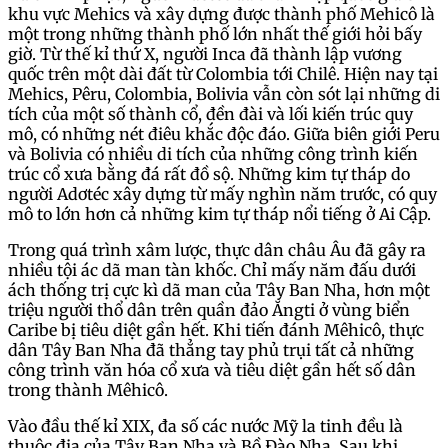
khu vực Mehics và xây dựng được thành phố Mehicô là
một trong những thành phố lớn nhất thế giới hỏi bấy
giờ. Từ thế kỉ thứ X, người Inca đã thành lập vương
quốc trên một dài đất từ Colombia tới Chilê. Hiện nay tại
Mehics, Pêru, Colombia, Bolivia vẫn còn sót lại những di
tích của một số thành cổ, đền đài và lối kiến trúc quy
mô, có những nét điêu khắc độc đáo. Giữa biên giới Peru
và Bolivia có nhiều di tích của những công trình kiến
trúc cổ xưa bằng đá rất đồ sộ. Những kim tự tháp do
người Adơtéc xây dựng từ mấy nghìn năm trước, có quy
mô to lớn hơn cả những kim tự tháp nổi tiếng ở Ai Cập.
Trong quá trình xâm lược, thực dân châu Âu đã gây ra
nhiều tội ác dã man tàn khốc. Chỉ mấy năm đấu dưới
ách thống trị cực kì dã man của Tây Ban Nha, hơn một
triệu người thổ dân trên quần đảo Ăngti ở vùng biển
Caribe bị tiêu diệt gần hết. Khi tiến đánh Mêhicô, thực
dân Tây Ban Nha đã thẳng tay phủ trụi tất cả những
công trình văn hóa cổ xưa và tiêu diệt gần hết số dân
trong thành Mêhicô.
Vào đầu thế kỉ XIX, đa số các nước Mỹ la tinh đều là
thuộc địa của Tây Ban Nha và Bồ Đào Nha. Sau khi