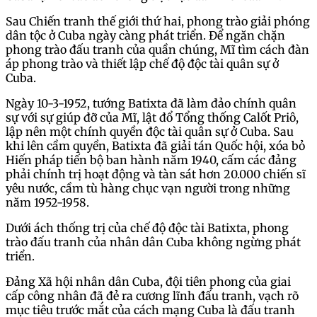
Sau Chiến tranh thế giới thứ hai, phong trào giải phóng
dân tộc ở Cuba ngày càng phát triển. Để ngăn chặn
phong trào đấu tranh của quần chúng, Mĩ tìm cách đàn
áp phong trào và thiết lập chế độ độc tài quân sự ở
Cuba.
Ngày 10-3-1952, tướng Batixta đã làm đảo chính quân
sự với sự giúp đỡ của Mĩ, lật đổ Tổng thống Calốt Priô,
lập nên một chính quyền độc tài quân sự ở Cuba. Sau
khi lên cầm quyền, Batixta đã giải tán Quốc hội, xóa bỏ
Hiến pháp tiến bộ ban hành năm 1940, cấm các đảng
phải chính trị hoạt động và tàn sát hơn 20.000 chiến sĩ
yêu nước, cầm tù hàng chục vạn người trong những
năm 1952-1958.
Dưới ách thống trị của chế độ độc tài Batixta, phong
trào đấu tranh của nhân dân Cuba không ngừng phát
triển.
Đảng Xã hội nhân dân Cuba, đội tiên phong của giai
cấp công nhân đã đẻ ra cương lĩnh đấu tranh, vạch rõ
mục tiêu trước mắt của cách mạng Cuba là đấu tranh