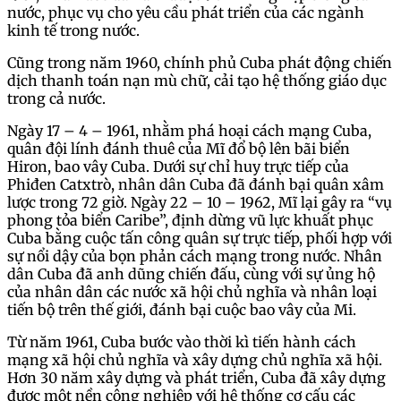
nước, phục vụ cho yêu cầu phát triển của các ngành
kinh tế trong nước.
Cũng trong năm 1960, chính phủ Cuba phát động chiến
dịch thanh toán nạn mù chữ, cải tạo hệ thống giáo dục
trong cả nước.
Ngày 17 – 4 – 1961, nhằm phá hoại cách mạng Cuba,
quân đội lính đánh thuê của Mĩ đổ bộ lên bãi biển
Hiron, bao vây Cuba. Dưới sự chỉ huy trực tiếp của
Phiđen Catxtrò, nhân dân Cuba đã đánh bại quân xâm
lược trong 72 giờ. Ngày 22 – 10 – 1962, Mĩ lại gây ra “vụ
phong tỏa biển Caribe”, định dừng vũ lực khuất phục
Cuba bằng cuộc tấn công quân sự trực tiếp, phối hợp với
sự nổi dậy của bọn phản cách mạng trong nước. Nhân
dân Cuba đã anh dũng chiến đấu, cùng với sự ủng hộ
của nhân dân các nước xã hội chủ nghĩa và nhân loại
tiến bộ trên thế giới, đánh bại cuộc bao vây của Mi.
Từ năm 1961, Cuba bước vào thời kì tiến hành cách
mạng xã hội chủ nghĩa và xây dựng chủ nghĩa xã hội.
Hơn 30 năm xây dựng và phát triển, Cuba đã xây dựng
được một nền công nghiệp với hệ thống cơ cấu các