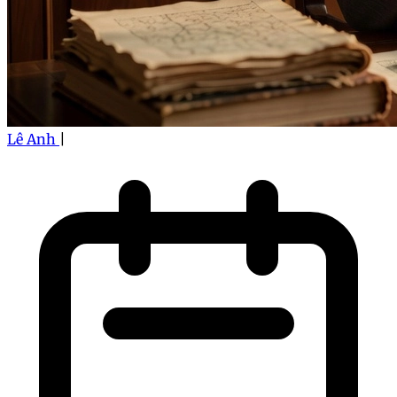
Lê Anh
|