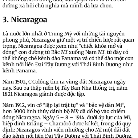
đường xã hội chủ nghĩa mà mình đã lựa chọn.
3. Nicaragoa
Là nước lớn nhất ở Trung Mỹ với những tài nguyên
phong phú, Nicaragoa giữ một vị trí chiến lược rất quan
trọng. Nicaragoa được xem như “chiếc khóa mở và
đóng” con đường từ Bắc Mĩ xuống Nam Mĩ, từ đây có
thể khống chế kênh đào Panama và có thể đào một con
kênh nối liền Đại Tây Dương với Thái Bình Dương như
kênh Panama.
Năm 1502, C.Colông tìm ra vùng đất Nicaragoa ngày
nay. Sau ba thập niên bị Tây Ban Nha thống trị, năm
1821 Nicaragoa giành được độc lập.
Năm 1912, vin cớ “lập lại trật tự” và “bảo vệ dân Mi”,
hơn 3000 lính thủy đánh bộ Mỹ đã đổ bộ vào chiếm
đóng Nicaragoa. Ngày 5 – 8 – 1914, dưới áp lực của Mĩ,
hiệp định Eriăng – Chamôrô được kí kết, trong đó quy
định: Nicaragos vĩnh viễn nhường cho Mĩ một dải đất
đào kênh nối liền Đại Tây Dương với Thái Bình Dương,