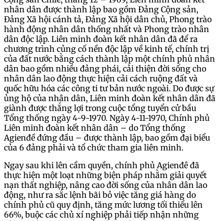
nhân dân được thành lập bao gồm Đảng Cộng sản,
Đảng Xã hội cánh tả, Đảng Xã hội dân chủ, Phong trào
hành động nhân dân thống nhất và Phong trào nhân
dân độc lập. Liên minh đoàn kết nhân dân đã để ra
chương trình củng cố nền độc lập về kinh tế, chính trị
của đất nước bằng cách thành lập một chính phủ nhân
dân bao gồm nhiều đảng phái, cải thiện đời sống cho
nhân dân lao động thực hiện cải cách ruộng đất và
quốc hữu hóa các công ti tư bản nước ngoài. Do được sự
ủng hộ của nhân dân, Liên minh đoàn kết nhân dân đã
giành được thắng lợi trong cuộc tổng tuyển cử bầu
Tổng thống ngày 4-9-1970. Ngày 4-11-1970, Chính phủ
Liên minh đoàn kết nhân dân – do Tổng thống
Agienđề đứng đầu – được thành lập, bao gồm đại biểu
của 6 đảng phải và tổ chức tham gia liên minh.
Ngay sau khi lên cầm quyền, chính phủ Agienđê đã
thực hiện một loạt những biện pháp nhằm giải quyết
nạn thất nghiệp, nâng cao đời sống của nhân dân lao
động, như ra sắc lệnh bãi bỏ việc tăng giá hàng do
chính phủ cũ quy định, tăng mức lương tối thiểu lên
66%, buộc các chủ xí nghiệp phải tiếp nhận những