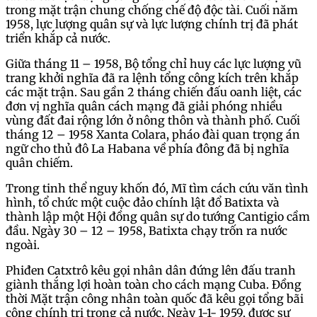
trong mặt trận chung chống chế độ độc tài. Cuối năm
1958, lực lượng quân sự và lực lượng chính trị đã phát
triển khắp cả nước.
Giữa tháng 11 – 1958, Bộ tổng chỉ huy các lực lượng vũ
trang khởi nghĩa đã ra lệnh tổng công kích trên khắp
các mặt trận. Sau gần 2 tháng chiến đấu oanh liệt, các
đơn vị nghĩa quân cách mạng đã giải phóng nhiều
vùng đất đai rộng lớn ở nông thôn và thành phố. Cuối
tháng 12 – 1958 Xanta Colara, pháo đài quan trọng án
ngữ cho thủ đô La Habana về phía đông đã bị nghĩa
quân chiếm.
Trong tinh thể nguy khốn đó, Mĩ tìm cách cứu văn tình
hình, tổ chức một cuộc đảo chính lật đổ Batixta và
thành lập một Hội đồng quân sự do tướng Cantigio cầm
đầu. Ngày 30 – 12 – 1958, Batixta chạy trốn ra nước
ngoài.
Phiđen Catxtrô kêu gọi nhân dân đứng lên đấu tranh
giành thắng lợi hoàn toàn cho cách mạng Cuba. Đồng
thời Mặt trận công nhân toàn quốc đã kêu gọi tổng bãi
công chính trị trong cả nước. Ngày 1-1- 1959, được sự