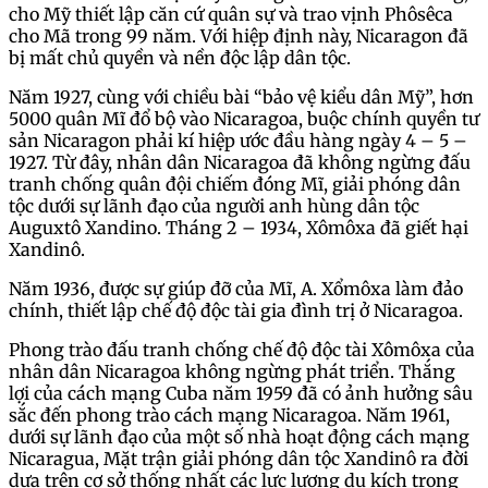
cho Mỹ thiết lập căn cứ quân sự và trao vịnh Phôsêca
cho Mã trong 99 năm. Với hiệp định này, Nicaragon đã
bị mất chủ quyền và nền độc lập dân tộc.
Năm 1927, cùng với chiều bài “bảo vệ kiểu dân Mỹ”, hơn
5000 quân Mĩ đổ bộ vào Nicaragoa, buộc chính quyền tư
sản Nicaragon phải kí hiệp ước đầu hàng ngày 4 – 5 –
1927. Từ đây, nhân dân Nicaragoa đã không ngừng đấu
tranh chống quân đội chiếm đóng Mĩ, giải phóng dân
tộc dưới sự lãnh đạo của người anh hùng dân tộc
Auguxtô Xandino. Tháng 2 – 1934, Xômôxa đã giết hại
Xandinô.
Năm 1936, được sự giúp đỡ của Mĩ, A. Xổmôxa làm đảo
chính, thiết lập chế độ độc tài gia đình trị ở Nicaragoa.
Phong trào đấu tranh chống chế độ độc tài Xômôxa của
nhân dân Nicaragoa không ngừng phát triển. Thắng
lợi của cách mạng Cuba năm 1959 đã có ảnh hưởng sâu
sắc đến phong trào cách mạng Nicaragoa. Năm 1961,
dưới sự lãnh đạo của một số nhà hoạt động cách mạng
Nicaragua, Mặt trận giải phóng dân tộc Xandinô ra đời
dựa trên cơ sở thống nhất các lực lượng du kích trong