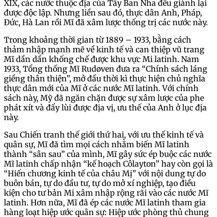
XIX, các nước thuộc địa của Tây Ban Nha đều giành lại
được độc lập. Nhưng liền sau đó, thực dân Anh, Pháp,
Đức, Hà Lan rồi Mĩ đã xâm lược thống trị các nước này.
Trong khoảng thời gian từ 1889 – 1933, bằng cách
thảm nhập mạnh mẽ về kinh tế và can thiệp vũ trang
Mĩ dần dần khống chế được khu vực Mi latinh. Nam
1933, Tổng thống Mĩ Rudøven đưa ra “Chính sách láng
giềng thân thiện”, mở đầu thời kì thực hiện chủ nghĩa
thực dân mới của Mĩ ở các nước Mĩ latinh. Với chính
sách này, Mỹ đã ngăn chặn được sự xâm lược của phe
phát xít và đẩy lùi được địa vị, ưu thế của Anh ở lục địa
này.
Sau Chiến tranh thế giới thứ hai, với ưu thế kinh tế và
quân sự, Mĩ đã tìm mọi cách nhằm biến Mĩ latinh
thành “sân sau” của mình, Mĩ gây sức ép buộc các nước
Mĩ latinh chấp nhận “kế hoạch Côlayton” hay còn gọi là
“Hiến chương kinh tế của châu Mị” với nội dung tự do
buôn bán, tự do đầu tư, tự do mở xí nghiệp, tạo điều
kiện cho tư bản Mi xâm nhập rộng rãi vào các nước Mĩ
latinh. Hơn nữa, Mĩ đã ép các nước Mĩ latinh tham gia
hàng loạt hiệp ước quân sự: Hiệp ước phòng thủ chung