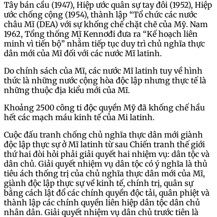
Tây bán cầu (1947), Hiệp ước quân sự tay đôi (1952), Hiệp
ước chống cộng (1954), thành lập “Tổ chức các nước
châu Mĩ (DEA) với sự khống chế chặt chẽ của Mỹ. Nam
1962, Tổng thống Mĩ Kennơđi đưa ra “Kế hoạch liên
minh vì tiến bộ” nhằm tiếp tục duy trì chủ nghĩa thực
dân mới của Mĩ đối với các nước Mĩ latinh.
Do chính sách của Mĩ, các nước Mĩ latinh tuy về hình
thức là những nước cộng hòa độc lập nhưng thực tế là
những thuộc địa kiểu mới của Mĩ.
Khoảng 2500 công ti độc quyền Mỹ đã khống chế hầu
hết các mạch máu kinh tế của Mi latinh.
Cuộc đấu tranh chống chủ nghĩa thực dân mới giành
độc lập thực sự ở Mĩ latinh từ sau Chiến tranh thế giới
thứ hai đòi hỏi phải giải quyết hai nhiệm vụ: dân tộc và
dân chủ. Giải quyết nhiệm vụ dân tộc có ý nghĩa là thủ
tiêu ách thống trị của chủ nghĩa thực dân mới của Mĩ,
giành độc lập thực sự về kinh tế, chính trị, quân sự
bằng cách lật đổ các chính quyền độc tải, quân phiệt và
thành lập các chính quyền liên hiệp dân tộc dân chủ
nhân dân. Giải quyết nhiệm vụ dân chủ trước tiên là