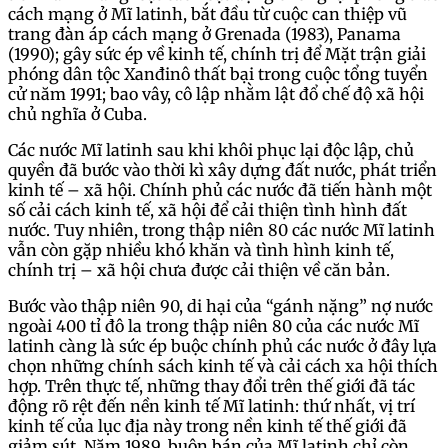
cách mạng ở Mĩ latinh, bắt đầu từ cuộc can thiệp vũ
trang đàn áp cách mạng ở Grenada (1983), Panama
(1990); gây sức ép về kinh tế, chính trị để Mặt trận giải
phóng dân tộc Xanđinô thất bại trong cuộc tổng tuyển
cử năm 1991; bao vây, cô lập nhằm lật đổ chế độ xã hội
chủ nghĩa ở Cuba.
Các nước Mĩ latinh sau khi khôi phục lại độc lập, chủ
quyền đã bước vào thời kì xây dựng đất nước, phát triển
kinh tế – xã hội. Chính phủ các nước đã tiến hành một
số cải cách kinh tế, xã hội để cải thiện tình hình đất
nước. Tuy nhiên, trong thập niên 80 các nước Mĩ latinh
vẫn còn gặp nhiều khó khăn và tình hình kinh tế,
chính trị – xã hội chưa được cải thiện về căn bản.
Bước vào thập niên 90, di hại của “gánh nặng” nợ nước
ngoài 400 tỉ đô la trong thập niên 80 của các nước Mĩ
latinh càng là sức ép buộc chính phủ các nước ở đây lựa
chọn những chính sách kinh tế và cải cách xa hội thích
hợp. Trên thực tế, những thay đổi trên thế giới đã tác
động rõ rệt đến nền kinh tế Mĩ latinh: thứ nhất, vị trí
kinh tế của lục địa này trong nền kinh tế thế giới đã
giảm sút. Năm 1989, buôn bán của Mĩ latinh chỉ còn