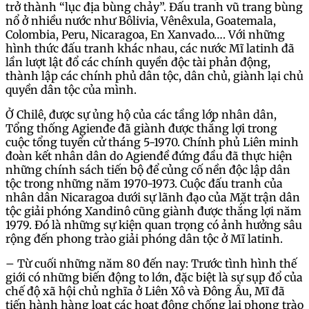
trở thành “lục địa bùng chảy”. Đấu tranh vũ trang bùng
nổ ở nhiều nước như Bôlivia, Vênêxula, Goatemala,
Colombia, Peru, Nicaragoa, En Xanvado…. Với những
hình thức đấu tranh khác nhau, các nước Mĩ latinh đã
lần lượt lật đổ các chính quyền độc tài phản động,
thành lập các chính phủ dân tộc, dân chủ, giành lại chủ
quyền dân tộc của mình.
Ở Chilê, được sự ủng hộ của các tầng lớp nhân dân,
Tổng thống Agienđe đã giành được thắng lợi trong
cuộc tổng tuyển cử tháng 5-1970. Chính phủ Liên minh
đoàn kết nhân dân do Agienđề đứng đầu đã thực hiện
những chính sách tiến bộ để củng cố nền độc lập dân
tộc trong những năm 1970-1973. Cuộc đấu tranh của
nhân dân Nicaragoa dưới sự lãnh đạo của Mặt trận dân
tộc giải phóng Xandinô cũng giành được thắng lợi năm
1979. Đó là những sự kiện quan trọng có ảnh hưởng sâu
rộng đến phong trào giải phóng dân tộc ở Mĩ latinh.
– Từ cuối những năm 80 đến nay: Trước tình hình thế
giới có những biến động to lớn, đặc biệt là sự sụp đổ của
chế độ xã hội chủ nghĩa ở Liên Xô và Đông Âu, Mĩ đã
tiến hành hàng loạt các hoạt động chống lại phong trào