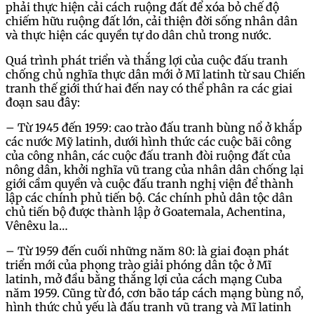
phải thực hiện cải cách ruộng đất để xóa bỏ chế độ
chiếm hữu ruộng đất lớn, cải thiện đời sống nhân dân
và thực hiện các quyền tự do dân chủ trong nước.
Quá trình phát triển và thắng lợi của cuộc đấu tranh
chống chủ nghĩa thực dân mới ở Mĩ latinh từ sau Chiến
tranh thế giới thứ hai đến nay có thể phân ra các giai
đoạn sau đây:
– Từ 1945 đến 1959: cao trào đấu tranh bùng nổ ở khắp
các nước Mỹ latinh, dưới hình thức các cuộc bãi công
của công nhân, các cuộc đấu tranh đòi ruộng đất của
nông dân, khởi nghĩa vũ trang của nhân dân chống lại
giới cầm quyền và cuộc đấu tranh nghị viện để thành
lập các chính phủ tiến bộ. Các chính phủ dân tộc dân
chủ tiến bộ được thành lập ở Goatemala, Achentina,
Vênêxu la…
– Từ 1959 đến cuối những năm 80: là giai đoạn phát
triển mới của phong trào giải phóng dân tộc ở Mĩ
latinh, mở đầu bằng thắng lợi của cách mạng Cuba
năm 1959. Cũng từ đó, cơn bão táp cách mạng bùng nổ,
hình thức chủ yếu là đấu tranh vũ trang và Mĩ latinh