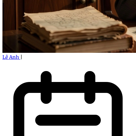
Lê Anh
|