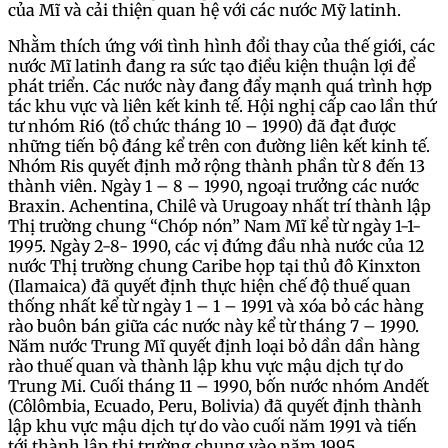
của Mĩ và cải thiện quan hệ với các nước Mỹ latinh.
Nhằm thích ứng với tình hình đổi thay của thế giới, các
nước Mĩ latinh đang ra sức tạo điều kiện thuận lợi để
phát triển. Các nước này đang đẩy mạnh quá trình hợp
tác khu vực và liên kết kinh tế. Hội nghị cấp cao lần thứ
tư nhóm Ri6 (tổ chức tháng 10 – 1990) đã đạt được
những tiến bộ đáng kể trên con đường liên kết kinh tế.
Nhóm Ris quyết định mở rộng thành phần từ 8 đến 13
thành viên. Ngày 1 – 8 – 1990, ngoại trưởng các nước
Braxin. Achentina, Chilê và Urugoay nhất trí thành lập
Thị trường chung “Chóp nón” Nam Mĩ kể từ ngày 1-1-
1995. Ngày 2-8- 1990, các vị đứng đầu nhà nước của 12
nước Thị trường chung Caribe họp tại thủ đô Kinxton
(Ilamaica) đã quyết định thực hiện chế độ thuế quan
thống nhất kể từ ngày 1 – 1 – 1991 và xóa bỏ các hàng
rào buôn bán giữa các nước này kể từ tháng 7 – 1990.
Năm nước Trung Mĩ quyết định loại bỏ dần dần hàng
rào thuế quan và thành lập khu vực mậu dịch tự do
Trung Mi. Cuối tháng 11 – 1990, bốn nước nhóm Andết
(Côlômbia, Ecuado, Peru, Bolivia) đã quyết định thành
lập khu vực mậu dịch tự do vào cuối năm 1991 và tiến
tới thành lập thị trường chung vào năm 1995.