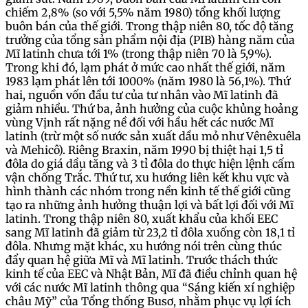
chiếm 2,8% (so với 5,5% năm 1980) tổng khối lượng
buôn bán của thế giới. Trong thập niên 80, tốc độ tăng
trưởng của tổng sản phẩm nội địa (PIB) hàng năm của
Mĩ latinh chưa tới 1% (trong thập niên 70 là 5,9%).
Trong khi đó, lạm phát ở mức cao nhất thế giới, năm
1983 lạm phát lên tới 1000% (năm 1980 là 56,1%). Thứ
hai, nguồn vốn đầu tư của tư nhân vào Mĩ latinh đã
giảm nhiều. Thứ ba, ảnh hưởng của cuộc khủng hoảng
vùng Vịnh rất nặng nề đối với hầu hết các nước Mĩ
latinh (trừ một số nước sản xuất dầu mỏ như Vênêxuêla
và Mehicô). Riêng Braxin, năm 1990 bị thiệt hại 1,5 tỉ
đôla do giá dầu tăng và 3 tỉ đôla do thực hiện lệnh cấm
vận chống Trắc. Thứ tư, xu hướng liên kết khu vực và
hình thành các nhóm trong nền kinh tế thế giới cũng
tạo ra những ảnh hưởng thuận lợi và bất lợi đối với Mĩ
latinh. Trong thập niên 80, xuất khẩu của khối EEC
sang Mĩ latinh đã giảm từ 23,2 tỉ đôla xuống còn 18,1 tỉ
đôla. Nhưng mặt khác, xu hướng nói trên cùng thúc
đẩy quan hệ giữa Mĩ và Mĩ latinh. Trước thách thức
kinh tế của EEC và Nhật Bản, Mĩ đã điều chỉnh quan hệ
với các nước Mĩ latinh thông qua “Sáng kiến xí nghiệp
châu Mỹ” của Tổng thống Busơ, nhằm phục vụ lợi ích