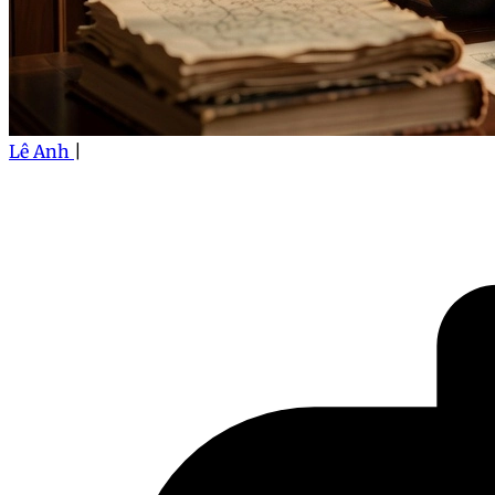
Lê Anh
|