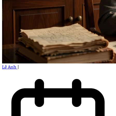
Lê Anh
|