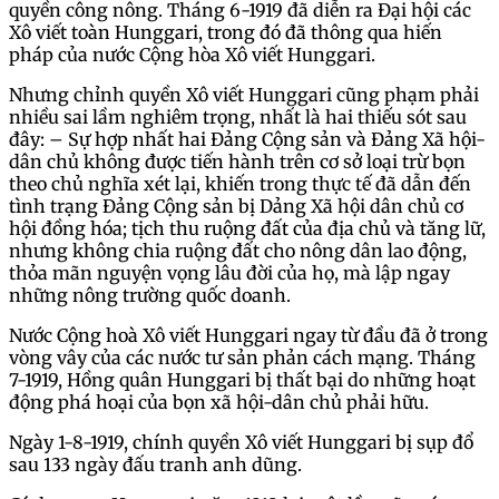
quyền công nông. Tháng 6-1919 đã diễn ra Đại hội các
Xô viết toàn Hunggari, trong đó đã thông qua hiến
pháp của nước Cộng hòa Xô viết Hunggari.
Nhưng chỉnh quyền Xô viết Hunggari cũng phạm phải
nhiều sai lầm nghiêm trọng, nhất là hai thiếu sót sau
đây: – Sự hợp nhất hai Đảng Cộng sản và Đảng Xã hội-
dân chủ không được tiến hành trên cơ sở loại trừ bọn
theo chủ nghĩa xét lại, khiến trong thực tế đã dẫn đến
tình trạng Đảng Cộng sản bị Dảng Xã hội dân chủ cơ
hội đồng hóa; tịch thu ruộng đất của địa chủ và tăng lữ,
nhưng không chia ruộng đất cho nông dân lao động,
thỏa mãn nguyện vọng lâu đời của họ, mà lập ngay
những nông trường quốc doanh.
Nước Cộng hoà Xô viết Hunggari ngay từ đầu đã ở trong
vòng vây của các nước tư sản phản cách mạng. Tháng
7-1919, Hồng quân Hunggari bị thất bại do những hoạt
động phá hoại của bọn xã hội-dân chủ phải hữu.
Ngày 1-8-1919, chính quyền Xô viết Hunggari bị sụp đổ
sau 133 ngày đấu tranh anh dũng.