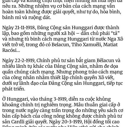
giai cấp và không chịu thực hiện những lời hứa hẹn đã
nêu ra. Những nhiệm vụ cơ bản của cách mạng vẫn
hoàn toàn không được giải quyết, như tự do, hòa bình,
bánh mì và ruộng dát.
Ngày 21-11-1918, Đảng Cộng sản Hunggari được thành
lập, bao gồm những người xã hội – dân chủ phái “tả”
và nhưng tù binh cách mạng Hunggari từ nước Nga Xô
viết trở về, trong đó có Belacun, Tiho Xamuêli, Matiat
Racósi…
Ngày 22-2-1919, Chính phủ tư sản bắt giam Bêlacun và
nhiều lãnh tụ khác của Đảng Cộng sản, nhằm đe dọa
quần chúng cách mạng. Nhưng phong trào cách mạng
của công nhân nhằm thiết lập chính quyền Xô viết,
dưới sự lãnh đạo của Đảng Cộng sản Hunggari, tiếp tục
phát triển.
Ở Hunggari, vào tháng 3-1919, diễn ra cuộc khủng
khoảng chính trị nghiêm trọng. Mâu thuẫn giai cấp ở
trong nước ngày càng trấn trọng do những yêu sách cơ
bản cấp bách của công nông không được chính phủ tư
sản Cardli giải quyết. Ngày 20-3-1919, Hội đồng tối cao