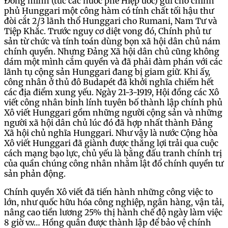
Đồng minh (tức các nước phe Hiệp ước) gửi cho chính
phủ Hunggari một công hàm có tính chất tối hậu thư
đòi cắt 2/3 lãnh thổ Hunggari cho Rumani, Nam Tư và
Tiệp Khắc. Trước nguy cơ diệt vong đó, Chính phủ tư
sản từ chức và tính toán dùng bọn xã hội dân chủ nám
chính quyền. Nhưng Đảng Xã hội dân chủ cũng không
dám một mình cắm quyền và đã phải đàm phán với các
lãnh tụ cộng sản Hunggari đang bị giam giữ. Khi ấy,
công nhân ở thủ đô Budapét đã khởi nghĩa chiếm hết
các địa điểm xung yếu. Ngày 21-3-1919, Hội đồng các Xô
viết công nhân binh lính tuyên bố thành lập chính phủ
Xô viết Hunggari gồm những người cộng sản và những
người xã hội dân chủ lúc đó đã hợp nhất thành Đảng
Xã hội chủ nghĩa Hunggari. Như vậy là nước Cộng hòa
Xô viết Hunggari đã giành được thắng lợi trải qua cuộc
cách mạng bạo lực, chủ yếu là bằng đấu tranh chính trị
của quần chúng công nhân nhằm lật đổ chính quyền tư
sản phản động.
Chính quyền Xô viết đã tiến hành những công việc to
lớn, như quốc hữu hóa công nghiệp, ngân hàng, vận tải,
nâng cao tiền lương 25% thị hành chế độ ngày làm việc
8 giờ v.v… Hồng quân được thành lập để bảo vệ chính