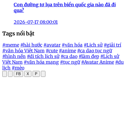
Con đường tơ lụa trên biển quốc gia nào đã đi
qua?
2026-07-17 08:00:01
Tags nổi bật
#meme
#hài hước
#avatar
#văn hóa
#Lịch sử
#giải trí
#văn hóa Việt Nam
#cute
#anime
#ca dao tục ngữ
#hình nền
#di tích lịch sử
#ca dao
#làm đẹp
#Lịch sử
Việt Nam
#văn hóa mạng
#tục ngữ
#Avatar Anime
#du
lịch
#mèo
FB
X
P