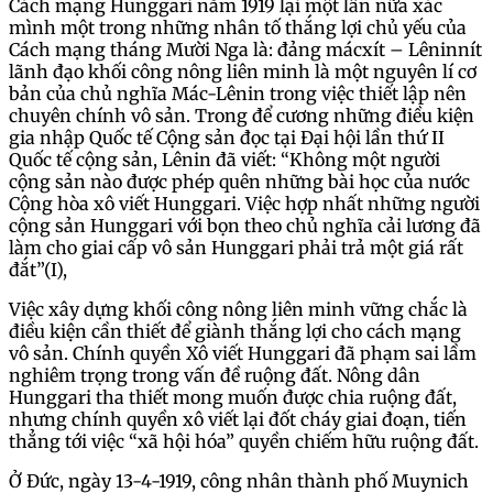
Cách mạng Hunggari năm 1919 lại một lần nữa xác
mình một trong những nhân tố thắng lợi chủ yếu của
Cách mạng tháng Mười Nga là: đảng mácxít – Lêninnít
lãnh đạo khối công nông liên minh là một nguyên lí cơ
bản của chủ nghĩa Mác-Lênin trong việc thiết lập nên
chuyên chính vô sản. Trong để cương những điều kiện
gia nhập Quốc tế Cộng sản đọc tại Đại hội lần thứ II
Quốc tế cộng sản, Lênin đã viết: “Không một người
cộng sản nào được phép quên những bài học của nước
Cộng hòa xô viết Hunggari. Việc hợp nhất những người
cộng sản Hunggari với bọn theo chủ nghĩa cải lương đã
làm cho giai cấp vô sản Hunggari phải trả một giá rất
đắt”(I),
Việc xây dựng khối công nông liên minh vững chắc là
điều kiện cần thiết để giành thắng lợi cho cách mạng
vô sản. Chính quyền Xô viết Hunggari đã phạm sai lầm
nghiêm trọng trong vấn đề ruộng đất. Nông dân
Hunggari tha thiết mong muốn được chia ruộng đất,
nhưng chính quyền xô viết lại đốt cháy giai đoạn, tiến
thẳng tới việc “xã hội hóa” quyền chiếm hữu ruộng đất.
Ở Đức, ngày 13-4-1919, công nhân thành phố Muynich