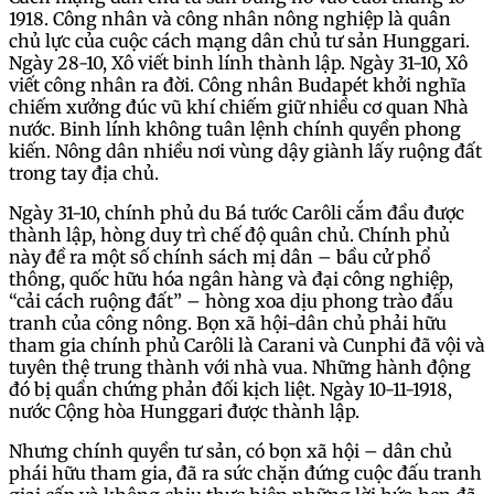
1918. Công nhân và công nhân nông nghiệp là quân
chủ lực của cuộc cách mạng dân chủ tư sản Hunggari.
Ngày 28-10, Xô viết binh lính thành lập. Ngày 31-10, Xô
viết công nhân ra đời. Công nhân Budapét khởi nghĩa
chiếm xưởng đúc vũ khí chiếm giữ nhiều cơ quan Nhà
nước. Binh lính không tuân lệnh chính quyền phong
kiến. Nông dân nhiều nơi vùng dậy giành lấy ruộng đất
trong tay địa chủ.
Ngày 31-10, chính phủ du Bá tước Carôli cắm đầu được
thành lập, hòng duy trì chế độ quân chủ. Chính phủ
này đề ra một số chính sách mị dân – bầu cử phổ
thông, quốc hữu hóa ngân hàng và đại công nghiệp,
“cải cách ruộng đất” – hòng xoa dịu phong trào đấu
tranh của công nông. Bọn xã hội-dân chủ phải hữu
tham gia chính phủ Carôli là Carani và Cunphi đã vội và
tuyên thệ trung thành với nhà vua. Những hành động
đó bị quần chứng phản đối kịch liệt. Ngày 10-11-1918,
nước Cộng hòa Hunggari được thành lập.
Nhưng chính quyền tư sản, có bọn xã hội – dân chủ
phái hữu tham gia, đã ra sức chặn đứng cuộc đấu tranh