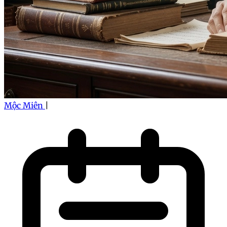
Mộc Miên
|