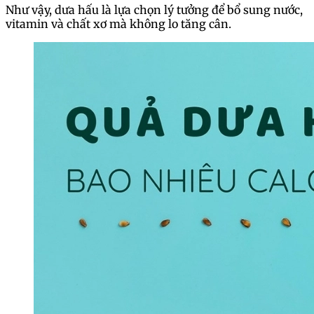
Như vậy, dưa hấu là lựa chọn lý tưởng để bổ sung nước,
vitamin và chất xơ mà không lo tăng cân.