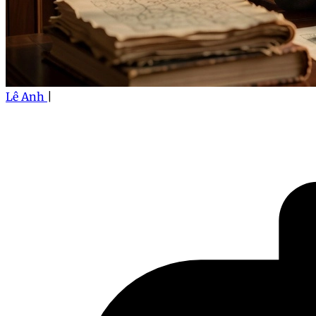
Lê Anh
|