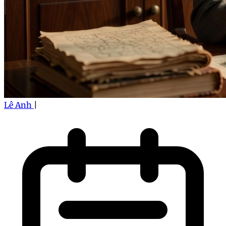
Lê Anh
|