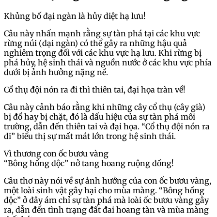
Khủng bố đại ngàn là hủy diệt hạ lưu!
Câu này nhấn mạnh rằng sự tàn phá tại các khu vực
rừng núi (đại ngàn) có thể gây ra những hậu quả
nghiêm trọng đối với các khu vực hạ lưu. Khi rừng bị
phá hủy, hệ sinh thái và nguồn nước ở các khu vực phía
dưới bị ảnh hưởng nặng nề.
Cổ thụ đội nón ra đi thì thiên tai, đại họa tràn về!
Câu này cảnh báo rằng khi những cây cổ thụ (cây già)
bị đổ hay bị chặt, đó là dấu hiệu của sự tàn phá môi
trường, dẫn đến thiên tai và đại họa. “Cổ thụ đội nón ra
đi” biểu thị sự mất mát lớn trong hệ sinh thái.
Vì thương con ốc bươu vàng
“Bông hồng độc” nở tang hoang ruộng đồng!
Câu thơ này nói về sự ảnh hưởng của con ốc bươu vàng,
một loài sinh vật gây hại cho mùa màng. “Bông hồng
độc” ở đây ám chỉ sự tàn phá mà loài ốc bươu vàng gây
ra, dẫn đến tình trạng đất đai hoang tàn và mùa màng