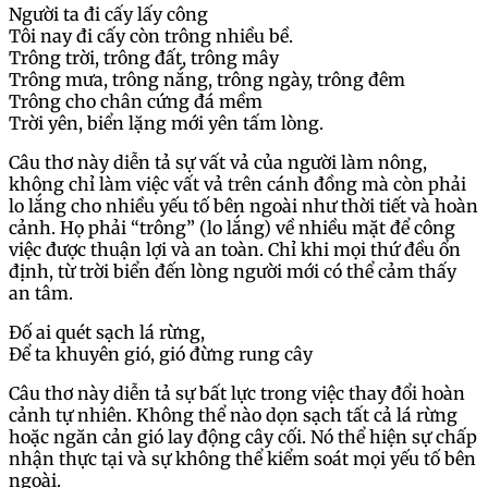
Người ta đi cấy lấy công
Tôi nay đi cấy còn trông nhiều bề.
Trông trời, trông đất, trông mây
Trông mưa, trông nắng, trông ngày, trông đêm
Trông cho chân cứng đá mềm
Trời yên, biển lặng mới yên tấm lòng.
Câu thơ này diễn tả sự vất vả của người làm nông,
không chỉ làm việc vất vả trên cánh đồng mà còn phải
lo lắng cho nhiều yếu tố bên ngoài như thời tiết và hoàn
cảnh. Họ phải “trông” (lo lắng) về nhiều mặt để công
việc được thuận lợi và an toàn. Chỉ khi mọi thứ đều ổn
định, từ trời biển đến lòng người mới có thể cảm thấy
an tâm.
Đố ai quét sạch lá rừng,
Để ta khuyên gió, gió đừng rung cây
Câu thơ này diễn tả sự bất lực trong việc thay đổi hoàn
cảnh tự nhiên. Không thể nào dọn sạch tất cả lá rừng
hoặc ngăn cản gió lay động cây cối. Nó thể hiện sự chấp
nhận thực tại và sự không thể kiểm soát mọi yếu tố bên
ngoài.