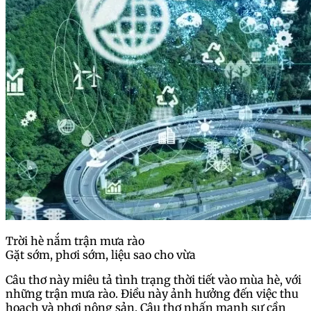
Trời hè nắm trận mưa rào
Gặt sớm, phơi sớm, liệu sao cho vừa
Câu thơ này miêu tả tình trạng thời tiết vào mùa hè, với
những trận mưa rào. Điều này ảnh hưởng đến việc thu
hoạch và phơi nông sản. Câu thơ nhấn mạnh sự cần