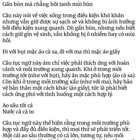
Gần bùn mà chẳng hôi tanh mùi bùn
Câu này nói về việc sống trong điều kiện khó khăn
nhưng vẫn giữ được sự sạch sẽ và không bị ảnh hưởng
bởi điều kiện xung quanh. Dù gần bùn, nhưng nếu biết
cách giữ gìn vệ sinh, vẫn không bị ô nhiễm hay có mùi
hôi.
Đi với bụt mặc áo cà sa, đi với ma thì mặc áo giấy
Câu tục ngữ này ám chỉ việc phải thích ứng với hoàn
cảnh và môi trường xung quanh. Khi ở trong môi
trường tốt (như với bụt), hãy ăn mặc phù hợp (áo cà sa).
Còn khi ở trong môi trường xấu (như với ma), hãy bảo
vệ bản thân một cách khác (áo giấy), tức là phải biết
cách ứng phó với tình huống một cách hợp lý.
Ao sâu tốt cá
Nước cả cá to
Câu tục ngữ này thể hiện rằng trong môi trường phù
hợp và đầy đủ điều kiện, thì mọi thứ sẽ phát triển tốt.
Một cái ao sâu thường có cá lớn, tương tự, nếu môi