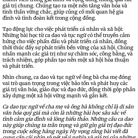
giá trị chung. Chúng tạo ra một nền tảng văn hóa và
tinh thần vững chắc, giúp củng cố mối quan hệ gia
đình và tình đoàn kết trong cộng đồng.
Tạo động lực cho việc phát triển cá nhân và xã hội:
Những bài học từ ca dao và tục ngữ có thể truyền cảm
hứng cho việc phấn đấu và phát triển cá nhân, đồng
thời thúc đẩy sự phát triển bền vững của xã hội. Chúng
nhấn mạnh các giá trị như sự chăm sóc, công bằng, và
trách nhiệm, góp phần tạo nên một xã hội hòa thuận
và phát triển.
Nhìn chung, ca dao và tục ngữ về ông bà cha mẹ đóng
vai trò quan trọng trong việc bảo tồn và phát huy các
giá trị văn hóa, giáo dục và đạo đức, đồng thời góp phần
xây dựng một xã hội vững mạnh và gắn kết.
Ca dao tục ngữ về cha mẹ và ông bà không chỉ là di sản
văn hóa quý giá mà còn là những bài học sâu sắc về
tình cảm gia đình và lòng hiếu thảo. Những câu ca dao
này giúp chúng ta trân trọng và giữ gìn giá trị đạo đức
trong cuộc sống hàng ngày. Hy vọng rằng bài viết đã
cung cấp cái nhìn rõ nét về ý nghĩa và giá trị của những