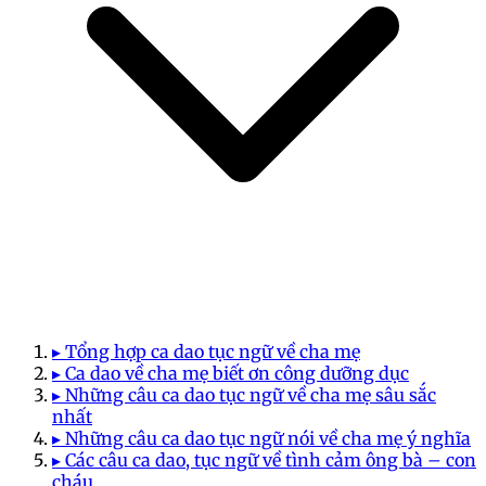
▸ Tổng hợp ca dao tục ngữ về cha mẹ
▸ Ca dao về cha mẹ biết ơn công dưỡng dục
▸ Những câu ca dao tục ngữ về cha mẹ sâu sắc
nhất
▸ Những câu ca dao tục ngữ nói về cha mẹ ý nghĩa
▸ Các câu ca dao, tục ngữ về tình cảm ông bà – con
cháu