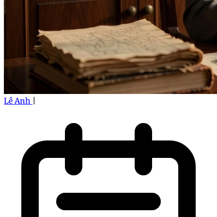
Lê Anh
|