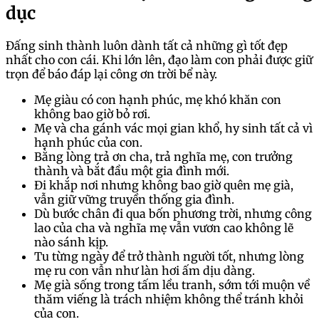
dục
Đấng sinh thành luôn dành tất cả những gì tốt đẹp
nhất cho con cái. Khi lớn lên, đạo làm con phải được giữ
trọn để báo đáp lại công ơn trời bể này.
Mẹ giàu có con hạnh phúc, mẹ khó khăn con
không bao giờ bỏ rơi.
Mẹ và cha gánh vác mọi gian khổ, hy sinh tất cả vì
hạnh phúc của con.
Bằng lòng trả ơn cha, trả nghĩa mẹ, con trưởng
thành và bắt đầu một gia đình mới.
Đi khắp nơi nhưng không bao giờ quên mẹ già,
vẫn giữ vững truyền thống gia đình.
Dù bước chân đi qua bốn phương trời, nhưng công
lao của cha và nghĩa mẹ vẫn vươn cao không lẽ
nào sánh kịp.
Tu từng ngày để trở thành người tốt, nhưng lòng
mẹ ru con vẫn như làn hơi ấm dịu dàng.
Mẹ già sống trong tấm lều tranh, sớm tới muộn về
thăm viếng là trách nhiệm không thể tránh khỏi
của con.