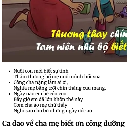
Nuôi con mới biết sự tình
Thầm thương bố mẹ nuôi mình hồi xưa.
Công cha nặng lắm ai ơi,
Nghĩa mẹ bằng trời chín tháng cưu mang.
Ngày nào em bé cỏn con
Bây giờ em đã lớn khôn thế này
Cơm cha áo mẹ chữ thầy
Nghĩ sao cho bõ những ngày ước ao.
Ca dao về cha mẹ biết ơn công dưỡng