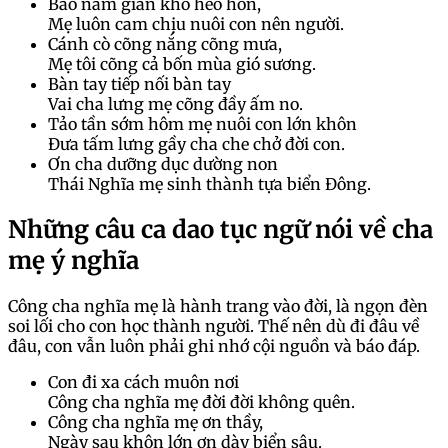
Bao năm gian khổ héo hon,
Mẹ luôn cam chịu nuôi con nên người.
Cánh cò cõng nắng cõng mưa,
Mẹ tôi cõng cả bốn mùa gió sương.
Bàn tay tiếp nối bàn tay
Vai cha lưng mẹ cõng đầy ấm no.
Tảo tần sớm hôm mẹ nuôi con lớn khôn
Đưa tấm lưng gầy cha che chở đời con.
Ơn cha dưỡng dục dường non
Thái Nghĩa mẹ sinh thành tựa biển Đông.
Những câu ca dao tục ngữ nói về cha
mẹ ý nghĩa
Công cha nghĩa mẹ là hành trang vào đời, là ngọn đèn
soi lối cho con học thành người. Thế nên dù đi đâu về
đâu, con vẫn luôn phải ghi nhớ cội nguồn và báo đáp.
Con đi xa cách muôn nơi
Công cha nghĩa mẹ đời đời không quên.
Công cha nghĩa mẹ ơn thầy,
Ngày sau khôn lớn ơn dày biển sâu.