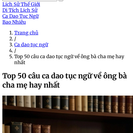
Lịch Sử Thế Giới
Di Tích Lịch Sử
Ca Dao Tục Ngữ
Bao Nhiêu
Trang chủ
/
Ca dao tục ngữ
/
Top 50 câu ca dao tục ngữ về ông bà cha mẹ hay
nhất
Top 50 câu ca dao tục ngữ về ông bà
cha mẹ hay nhất