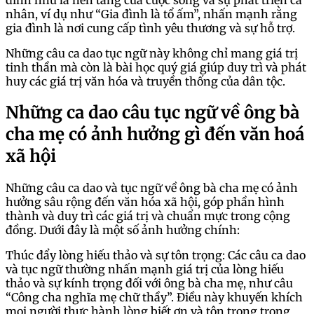
nhân, ví dụ như “Gia đình là tổ ấm”, nhấn mạnh rằng
gia đình là nơi cung cấp tình yêu thương và sự hỗ trợ.
Những câu ca dao tục ngữ này không chỉ mang giá trị
tinh thần mà còn là bài học quý giá giúp duy trì và phát
huy các giá trị văn hóa và truyền thống của dân tộc.
Những ca dao câu tục ngữ về ông bà
cha mẹ có ảnh hưởng gì đến văn hoá
xã hội
Những câu ca dao và tục ngữ về ông bà cha mẹ có ảnh
hưởng sâu rộng đến văn hóa xã hội, góp phần hình
thành và duy trì các giá trị và chuẩn mực trong cộng
đồng. Dưới đây là một số ảnh hưởng chính:
Thúc đẩy lòng hiếu thảo và sự tôn trọng: Các câu ca dao
và tục ngữ thường nhấn mạnh giá trị của lòng hiếu
thảo và sự kính trọng đối với ông bà cha mẹ, như câu
“Công cha nghĩa mẹ chữ thầy”. Điều này khuyến khích
mọi người thực hành lòng biết ơn và tôn trọng trong