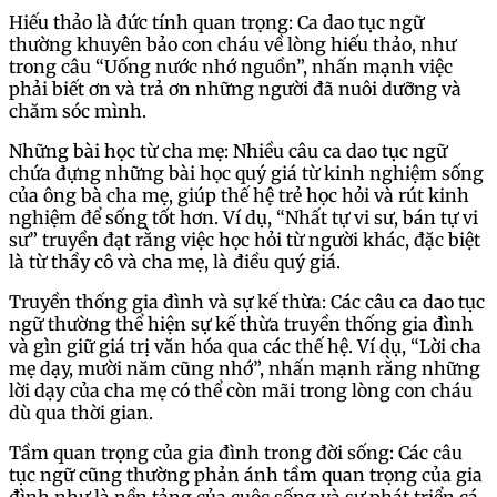
Hiếu thảo là đức tính quan trọng: Ca dao tục ngữ
thường khuyên bảo con cháu về lòng hiếu thảo, như
trong câu “Uống nước nhớ nguồn”, nhấn mạnh việc
phải biết ơn và trả ơn những người đã nuôi dưỡng và
chăm sóc mình.
Những bài học từ cha mẹ: Nhiều câu ca dao tục ngữ
chứa đựng những bài học quý giá từ kinh nghiệm sống
của ông bà cha mẹ, giúp thế hệ trẻ học hỏi và rút kinh
nghiệm để sống tốt hơn. Ví dụ, “Nhất tự vi sư, bán tự vi
sư” truyền đạt rằng việc học hỏi từ người khác, đặc biệt
là từ thầy cô và cha mẹ, là điều quý giá.
Truyền thống gia đình và sự kế thừa: Các câu ca dao tục
ngữ thường thể hiện sự kế thừa truyền thống gia đình
và gìn giữ giá trị văn hóa qua các thế hệ. Ví dụ, “Lời cha
mẹ dạy, mười năm cũng nhớ”, nhấn mạnh rằng những
lời dạy của cha mẹ có thể còn mãi trong lòng con cháu
dù qua thời gian.
Tầm quan trọng của gia đình trong đời sống: Các câu
tục ngữ cũng thường phản ánh tầm quan trọng của gia
đình như là nền tảng của cuộc sống và sự phát triển cá