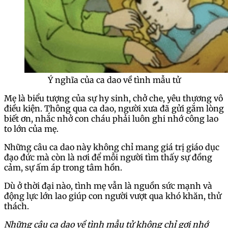
Ý nghĩa của ca dao về tình mẫu tử
Mẹ là biểu tượng của sự hy sinh, chở che, yêu thương vô
điều kiện. Thông qua ca dao, người xưa đã gửi gắm lòng
biết ơn, nhắc nhở con cháu phải luôn ghi nhớ công lao
to lớn của mẹ.
Những câu ca dao này không chỉ mang giá trị giáo dục
đạo đức mà còn là nơi để mỗi người tìm thấy sự đồng
cảm, sự ấm áp trong tâm hồn.
Dù ở thời đại nào, tình mẹ vẫn là nguồn sức mạnh và
động lực lớn lao giúp con người vượt qua khó khăn, thử
thách.
Những câu ca dao về tình mẫu tử không chỉ gợi nhớ