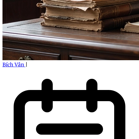
Bích Vân
|