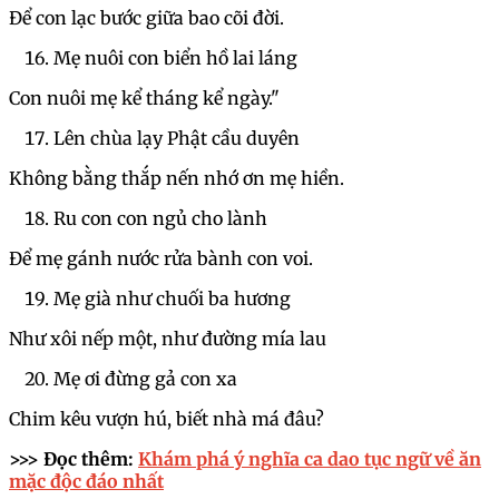
Để con lạc bước giữa bao cõi đời.
Mẹ nuôi con biển hồ lai láng
Con nuôi mẹ kể tháng kể ngày."
Lên chùa lạy Phật cầu duyên
Không bằng thắp nến nhớ ơn mẹ hiền.
Ru con con ngủ cho lành
Để mẹ gánh nước rửa bành con voi.
Mẹ già như chuối ba hương
Như xôi nếp một, như đường mía lau
Mẹ ơi đừng gả con xa
Chim kêu vượn hú, biết nhà má đâu?
>>> Đọc thêm:
Khám phá ý nghĩa ca dao tục ngữ về ăn
mặc độc đáo nhất