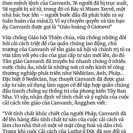
theo mệnh lệnh của Canvanh, 76 người đã bị trục xuất,
58 người bị xử tử, trong đó có Bác sĩ Misen Xecvê, một
nhà bác học lớn – người bước đầu đã phát hiện ra sự
tuần hoàn của máu(2). Vì sự chuyên quyền và tàn bạo
ấy, Canvanh được gọi là “Giáo hoàng ở Giơnevơ”
Vừa chống Giáo hội Thiên chúa, vừa chống những đòi
hỏi cải cách triệt để của quần chúng lao động, chủ
trương của Canvanh về tôn giáo xã hội và chính trị tỏ ra
vừa tầm với yêu cầu của giai cấp tư sản mới lên, do đó
Tân giáo Canvanh đã truyền bá nhanh chóng ở nhiều
nước châu Âu, nhất là những nơi có nền kinh tế công
thương nghiệp phát triển như Nêđéclan, Anh, Pháp…
Đặc biệt ở Neđéclan, học thuyết Canvanh đã được giai
cấp tư sản sử dụng làm ngọn cờ để tập hợp quần chúng
đấu tranh chống sự thống trị của phong kiến Tây Ban
Nha. Vì vậy, nhận định về tính chất và ý nghĩa của cuộc
cải cách tôn giáo của Canvanh, Ăngghen viết :
“Với tính chất khúc chiết của người Pháp, Canvanh đã
để lên hàng đầu tính chất tư sản của cuộc cải cách và
làm cho nhà thờ có một vẻ mặt cộng hoà và dân chủ.
Trong khi cuộc Cải cách của Luthơ ở Đức đã suy đổi và