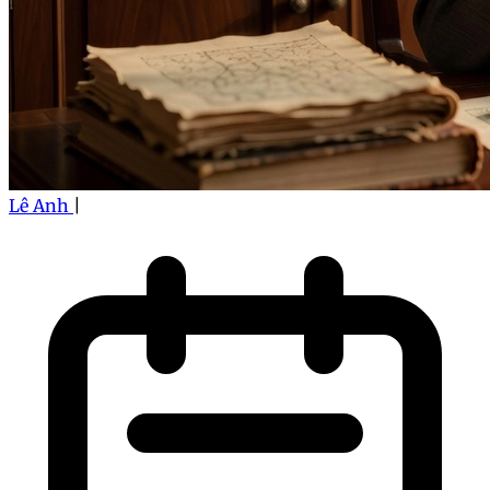
Lê Anh
|