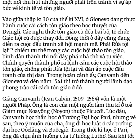
một nơi thu hút những người phải trốn tránh vì sự áp
bức về kinh tế và tôn giáo.
Vào giữa thập kỉ 30 của thế kỉ XVI, ở Giơnevơ đang thực
hành cuộc cải cách tôn giáo theo học thuyết của
Dvingli. Các nghi thức tôn giáo cũ đều bãi bỏ, tổ chức
Giáo hội cũ được thay đổi. Đồng thời ở đây cũng đang
diễn ra cuộc đấu tranh xã hội mạnh mẽ. Phái Rửa tội
lại'”‘ chiếm ưu thế trong các cuộc hội thảo tôn giáo,
bình dân thành thị nổi dậy phá nhà thờ và tu viện.
Chính quyền thành phố ra lệnh cấm các cuộc hội thảo
tôn giáo, chống phái Rửa tội lại và đàn áp cuộc đấu
tranh của thị dân. Trong hoàn cảnh ấy, Canvanh đến
Giơnevơ và đến năm 1541 thì trở thành người lãnh đạo
phong trào cải cách tôn giáo ở đó.
Giăng Canvanh (Jean Calvin, 1509–1564) vốn là một
người Pháp. Ông là con của một người làm thư kí ở toà
Giám mục Noayông (Noyon) thuộc Picucđi. Lúc đầu,
Canvanh học thần học ở Trường Đại học Pari, nhưng về
sau, theo ý muốn của cha, ông đi học luật ở các trường
đại học Oóclăng và Buốcgiờ. Trong thời kì học ở Pari,
ông đã chịu ảnh hưởng của tư tưởng Luthơ. Sau khi tốt