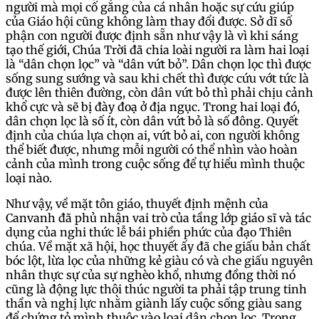
người mà mọi cố gắng của cá nhân hoặc sự cứu giúp
của Giáo hội cũng không làm thay đổi được. Sở dĩ số
phận con người được định sẵn như vậy là vì khi sáng
tạo thế giới, Chúa Trời đã chia loài người ra làm hai loại
là “dân chọn lọc” và “dân vứt bỏ”. Dân chọn lọc thì được
sống sung sướng và sau khi chết thì được cứu vớt tức là
được lên thiên đường, còn dân vứt bỏ thì phải chịu cảnh
khổ cực và sẽ bị đày đoạ ở địa ngục. Trong hai loại đó,
dân chọn lọc là số ít, còn dân vứt bỏ là số đông. Quyết
định của chúa lựa chọn ai, vứt bỏ ai, con người không
thể biết được, nhưng mỗi người có thể nhìn vào hoàn
cảnh của mình trong cuộc sống để tự hiểu mình thuộc
loại nào.
Như vậy, về mặt tôn giáo, thuyết định mệnh của
Canvanh đã phủ nhận vai trò của tầng lớp giáo sĩ và tác
dụng của nghi thức lễ bái phiền phức của đạo Thiên
chúa. Về mặt xã hội, học thuyết ấy đã che giấu bản chất
bóc lột, lừa lọc của những kẻ giàu có và che giấu nguyên
nhân thực sự của sự nghèo khổ, nhưng đồng thời nó
cũng là động lực thôi thúc người ta phải tập trung tinh
thần và nghị lực nhằm giành lấy cuộc sống giàu sang
để chứng tỏ mình thuộc vào loại dân chọn lọc. Trong