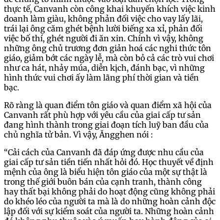
thực tế, Canvanh còn công khai khuyến khích việc kinh
doanh làm giàu, không phản đối việc cho vay lấy lãi,
trái lại ông căm ghét bệnh lười biếng xa xỉ, phản đối
việc bố thí, ghét người đi ăn xin. Chính vì vậy, không
những ông chủ trương đơn giản hoá các nghi thức tôn
giáo, giảm bớt các ngày lễ, mà còn bỏ cả các trò vui chơi
như ca hát, nhảy múa, diễn kịch, đánh bạc, vì những
hình thức vui chơi ấy làm lãng phí thời gian và tiền
bạc.
Rõ ràng là quan điểm tôn giáo và quan điểm xã hội của
Canvanh rất phù hợp với yêu cầu của giai cấp tư sản
đang hình thành trong giai đoạn tích luỹ ban đầu của
chủ nghĩa tử bản. Vì vậy, Ăngghen nói :
“Cải cách của Canvanh đã đáp ứng được nhu cầu của
giai cấp tư sản tiền tiến nhất hỏi đó. Học thuyết về định
mệnh của ông là biểu hiện tôn giáo của một sự thật là
trong thế giới buôn bán của cạnh tranh, thành công
hay thất bại không phải do hoạt động cũng không phải
do khéo léo của người ta mà là do những hoàn cảnh độc
lập đối với sự kiểm soát của người ta. Những hoàn cảnh