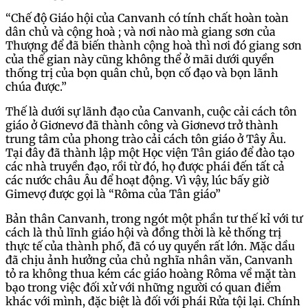
“Chế độ Giáo hội của Canvanh có tính chất hoàn toàn
dân chủ và cộng hoà ; và nơi nào mà giang sơn của
Thượng để đã biến thành cộng hoà thì nơi đó giang sơn
của thế gian này cũng không thể ở mãi dưới quyền
thống trị của bọn quân chủ, bọn cố đạo và bọn lãnh
chúa được.”
Thế là dưới sự lãnh đạo của Canvanh, cuộc cải cách tôn
giáo ở Giơnevơ đã thành công và Giơnevơ trở thành
trung tâm của phong trào cải cách tôn giáo ở Tây Âu.
Tại đây đã thành lập một Học viện Tân giáo để đào tạo
các nhà truyền đạo, rồi từ đó, họ được phái đến tất cả
các nước châu Âu để hoạt động. Vì vậy, lúc bấy giờ
Gimevợ được gọi là “Rôma của Tân giáo”
Bản thân Canvanh, trong ngót một phần tư thế kỉ với tư
cách là thủ lĩnh giáo hội và đồng thời là kẻ thống trị
thực tế của thành phố, đã có uy quyền rất lớn. Mặc dầu
đã chịu ảnh hưởng của chủ nghĩa nhân văn, Canvanh
tỏ ra không thua kém các giáo hoàng Rôma về mặt tàn
bạo trong việc đối xử với những người có quan điểm
khác với mình, đặc biệt là đối với phái Rửa tội lại. Chính