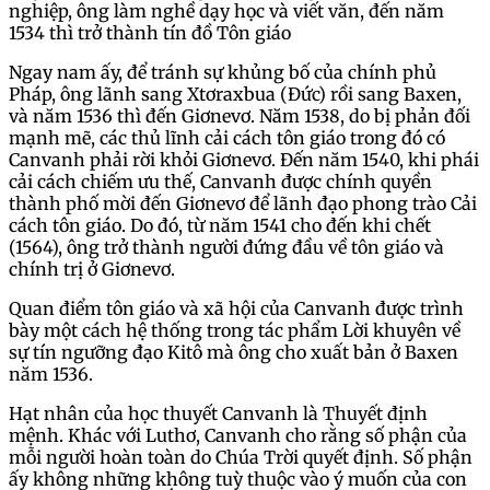
nghiệp, ông làm nghề dạy học và viết văn, đến năm
1534 thì trở thành tín đồ Tôn giáo
Ngay nam ấy, để tránh sự khủng bố của chính phủ
Pháp, ông lãnh sang Xtơraxbua (Đức) rồi sang Baxen,
và năm 1536 thì đến Giơnevơ. Năm 1538, do bị phản đối
mạnh mẽ, các thủ lĩnh cải cách tôn giáo trong đó có
Canvanh phải rời khỏi Giơnevơ. Đến năm 1540, khi phái
cải cách chiếm ưu thế, Canvanh được chính quyền
thành phố mời đến Giơnevơ để lãnh đạo phong trào Cải
cách tôn giáo. Do đó, từ năm 1541 cho đến khi chết
(1564), ông trở thành người đứng đầu về tôn giáo và
chính trị ở Giơnevơ.
Quan điểm tôn giáo và xã hội của Canvanh được trình
bày một cách hệ thống trong tác phẩm Lời khuyên về
sự tín ngưỡng đạo Kitô mà ông cho xuất bản ở Baxen
năm 1536.
Hạt nhân của học thuyết Canvanh là Thuyết định
mệnh. Khác với Luthơ, Canvanh cho rằng số phận của
mỗi người hoàn toàn do Chúa Trời quyết định. Số phận
ấy không những không tuỳ thuộc vào ý muốn của con