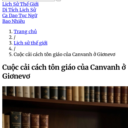
Lịch Sử Thế Giới
Di Tích Lịch Sử
Ca Dao Tục Ngữ
Bao Nhiêu
Trang chủ
/
Lịch sử thế giới
/
Cuộc cải cách tôn giáo của Canvanh ở Giơnevơ
Cuộc cải cách tôn giáo của Canvanh ở
Giơnevơ