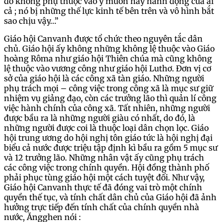
đó không phụ thuộc vào ý muốn hay hành động của ai
cả ; nó bị những thế lực kinh tế bên trên và vô hình bắt
sao chịu vậy…”
Giáo hội Canvanh được tổ chức theo nguyên tắc dân
chủ. Giáo hội ấy không những không lệ thuộc vào Giáo
hoàng Rôma như giáo hội Thiên chúa mà cũng không
lệ thuộc vào vương công như giáo hội Luthơ. Đơn vị cơ
sở của giáo hội là các công xã tàn giáo. Những người
phụ trách mọi – công việc trong công xã là mục sư giữ
nhiệm vụ giảng đạo, còn các trưởng lão thì quản lí công
việc hành chính của công xã. Tất nhiên, những người
được bầu ra là những người giàu có nhất, do đó, là
những người được coi là thuộc loại dân chọn lọc. Giáo
hội trung ương do hội nghị tôn giáo tức là hội nghị đại
biểu cả nước được triệu tập định kì bầu ra gồm 5 mục sư
và 12 trưởng lão. Những nhân vật ấy cũng phụ trách
các công việc trong chính quyền. Hội đồng thành phố
phải phục tùng giáo hội một cách tuyệt đối. Như vậy,
Giáo hội Canvanh thực tế đã đóng vai trò một chính
quyền thế tục, và tính chất dân chủ của Giáo hội đã ảnh
hưởng trực tiếp đến tính chất của chính quyền nhà
nước, Ăngghen nói :