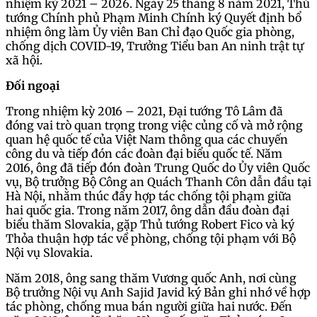
nhiệm kỳ 2021 – 2026. Ngày 25 tháng 8 năm 2021, Thủ
tướng Chính phủ Phạm Minh Chính ký Quyết định bổ
nhiệm ông làm Ủy viên Ban Chỉ đạo Quốc gia phòng,
chống dịch COVID-19, Trưởng Tiểu ban An ninh trật tự
xã hội.
Đối ngoại
Trong nhiệm kỳ 2016 – 2021, Đại tướng Tô Lâm đã
đóng vai trò quan trọng trong việc củng cố và mở rộng
quan hệ quốc tế của Việt Nam thông qua các chuyến
công du và tiếp đón các đoàn đại biểu quốc tế. Năm
2016, ông đã tiếp đón đoàn Trung Quốc do Ủy viên Quốc
vụ, Bộ trưởng Bộ Công an Quách Thanh Côn dẫn đầu tại
Hà Nội, nhằm thúc đẩy hợp tác chống tội phạm giữa
hai quốc gia. Trong năm 2017, ông dẫn đầu đoàn đại
biểu thăm Slovakia, gặp Thủ tướng Robert Fico và ký
Thỏa thuận hợp tác về phòng, chống tội phạm với Bộ
Nội vụ Slovakia.
Năm 2018, ông sang thăm Vương quốc Anh, nơi cùng
Bộ trưởng Nội vụ Anh Sajid Javid ký Bản ghi nhớ về hợp
tác phòng, chống mua bán người giữa hai nước. Đến