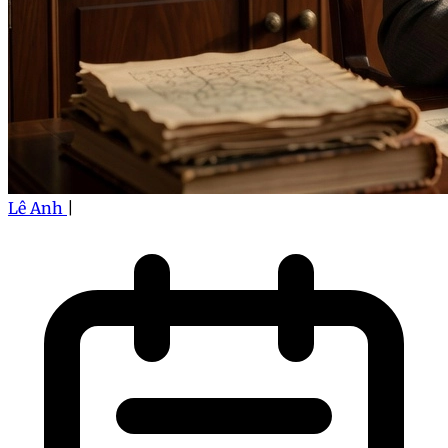
Lê Anh
|