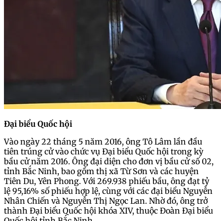
Đại biểu Quốc hội
Vào ngày 22 tháng 5 năm 2016, ông Tô Lâm lần đầu
tiên trúng cử vào chức vụ Đại biểu Quốc hội trong kỳ
bầu cử năm 2016. Ông đại diện cho đơn vị bầu cử số 02,
tỉnh Bắc Ninh, bao gồm thị xã Từ Sơn và các huyện
Tiên Du, Yên Phong. Với 269.938 phiếu bầu, ông đạt tỷ
lệ 95,16% số phiếu hợp lệ, cùng với các đại biểu Nguyễn
Nhân Chiến và Nguyễn Thị Ngọc Lan. Nhờ đó, ông trở
thành Đại biểu Quốc hội khóa XIV, thuộc Đoàn Đại biểu
Quốc hội tỉnh Bắc Ninh.