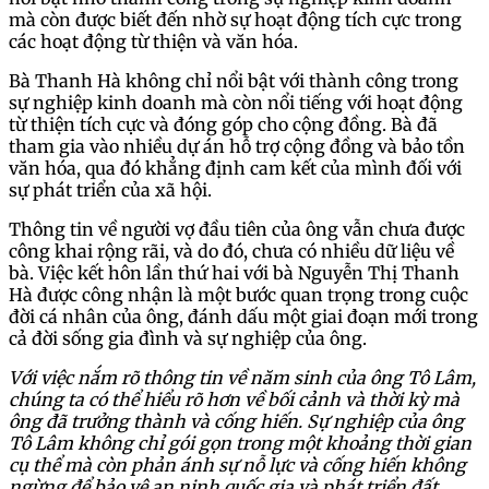
mà còn được biết đến nhờ sự hoạt động tích cực trong
các hoạt động từ thiện và văn hóa.
Bà Thanh Hà không chỉ nổi bật với thành công trong
sự nghiệp kinh doanh mà còn nổi tiếng với hoạt động
từ thiện tích cực và đóng góp cho cộng đồng. Bà đã
tham gia vào nhiều dự án hỗ trợ cộng đồng và bảo tồn
văn hóa, qua đó khẳng định cam kết của mình đối với
sự phát triển của xã hội.
Thông tin về người vợ đầu tiên của ông vẫn chưa được
công khai rộng rãi, và do đó, chưa có nhiều dữ liệu về
bà. Việc kết hôn lần thứ hai với bà Nguyễn Thị Thanh
Hà được công nhận là một bước quan trọng trong cuộc
đời cá nhân của ông, đánh dấu một giai đoạn mới trong
cả đời sống gia đình và sự nghiệp của ông.
Với việc nắm rõ thông tin về năm sinh của ông Tô Lâm,
chúng ta có thể hiểu rõ hơn về bối cảnh và thời kỳ mà
ông đã trưởng thành và cống hiến. Sự nghiệp của ông
Tô Lâm không chỉ gói gọn trong một khoảng thời gian
cụ thể mà còn phản ánh sự nỗ lực và cống hiến không
ngừng để bảo vệ an ninh quốc gia và phát triển đất