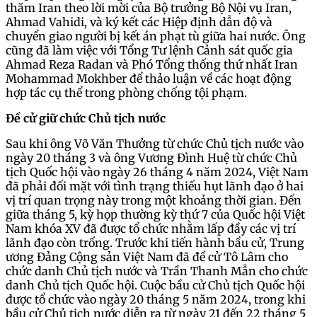
thăm Iran theo lời mời của Bộ trưởng Bộ Nội vụ Iran,
Ahmad Vahidi, và ký kết các Hiệp định dẫn độ và
chuyển giao người bị kết án phạt tù giữa hai nước. Ông
cũng đã làm việc với Tổng Tư lệnh Cảnh sát quốc gia
Ahmad Reza Radan và Phó Tổng thống thứ nhất Iran
Mohammad Mokhber để thảo luận về các hoạt động
hợp tác cụ thể trong phòng chống tội phạm.
Đề cử giữ chức Chủ tịch nước
Sau khi ông Võ Văn Thưởng từ chức Chủ tịch nước vào
ngày 20 tháng 3 và ông Vương Đình Huệ từ chức Chủ
tịch Quốc hội vào ngày 26 tháng 4 năm 2024, Việt Nam
đã phải đối mặt với tình trạng thiếu hụt lãnh đạo ở hai
vị trí quan trọng này trong một khoảng thời gian. Đến
giữa tháng 5, kỳ họp thường kỳ thứ 7 của Quốc hội Việt
Nam khóa XV đã được tổ chức nhằm lấp đầy các vị trí
lãnh đạo còn trống. Trước khi tiến hành bầu cử, Trung
ương Đảng Cộng sản Việt Nam đã đề cử Tô Lâm cho
chức danh Chủ tịch nước và Trần Thanh Mẫn cho chức
danh Chủ tịch Quốc hội. Cuộc bầu cử Chủ tịch Quốc hội
được tổ chức vào ngày 20 tháng 5 năm 2024, trong khi
bầu cử Chủ tịch nước diễn ra từ ngày 21 đến 22 tháng 5