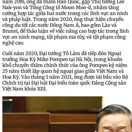
năm 2019, ông đã thăm Hàn Quốc, gặp Thủ tướng Lee
Nak-yon và Tổng Công tố Moon Moo-il, nhằm tăng
cường hợp tác giữa hai nước trong các lĩnh vực an ninh
và pháp luật. Trong năm 2020, ông thực hiện chuyến
công du tới các nước Đông Nam Á, bao gồm Lào và
Brunei, để thảo luận về việc nâng cao hợp tác trong lĩnh
vực an ninh mạng, tội phạm ma túy, và tội phạm công
nghệ cao.
Cuối năm 2020, Đại tướng Tô Lâm đã tiếp đón Ngoại
trưởng Hoa Kỳ Mike Pompeo tại Hà Nội, trong khuôn
khổ chuyến thăm chính thức của ông Pompeo kỷ niệm
25 năm thiết lập quan hệ ngoại giao giữa Việt Nam và
Hoa Kỳ. Vào tháng 1 năm 2021, ông được tái bầu vào Bộ
Chính trị tại Đại hội Đại biểu toàn quốc Đảng Cộng sản
Việt Nam khóa XIII.