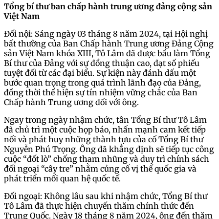
Tổng bí thư ban chấp hành trung ương đảng cộng sản
Việt Nam
Đối nội: Sáng ngày 03 tháng 8 năm 2024, tại Hội nghị
bất thường của Ban Chấp hành Trung ương Đảng Cộng
sản Việt Nam khóa XIII, Tô Lâm đã được bầu làm Tổng
Bí thư của Đảng với sự đồng thuận cao, đạt số phiếu
tuyệt đối từ các đại biểu. Sự kiện này đánh dấu một
bước quan trọng trong quá trình lãnh đạo của Đảng,
đồng thời thể hiện sự tín nhiệm vững chắc của Ban
Chấp hành Trung ương đối với ông.
Ngay trong ngày nhậm chức, tân Tổng Bí thư Tô Lâm
đã chủ trì một cuộc họp báo, nhấn mạnh cam kết tiếp
nối và phát huy những thành tựu của cố Tổng Bí thư
Nguyễn Phú Trọng. Ông đã khẳng định sẽ tiếp tục công
cuộc “đốt lò” chống tham nhũng và duy trì chính sách
đối ngoại “cây tre” nhằm củng cố vị thế quốc gia và
phát triển mối quan hệ quốc tế.
Đối ngoại: Không lâu sau khi nhậm chức, Tổng Bí thư
Tô Lâm đã thực hiện chuyến thăm chính thức đến
Trung Quốc. Ngày 18 tháng 8 năm 2024, ông đến thăm