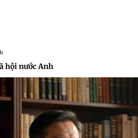
nh
ã hội nước Anh