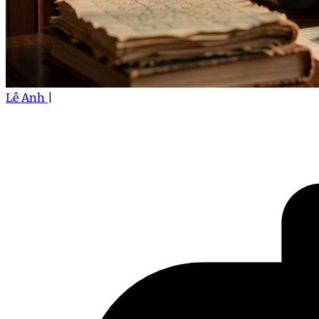
Lê Anh
|