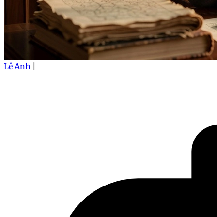
Lê Anh
|