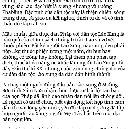
chừng 10 đến 15 vạn người. Địa bàn cư trú của họ là
vùng Bắc Lào, đặc biệt là Xiêng Khoảng và Luông
Phabăng. Đặc tính của dân tộc này là thiện chiến, sống
trung thực, ưa giao du kết nghĩa, thích tự do và có tinh
thần độc lập rất cao.
Mâu thuẫn giữa thực dân Pháp với dân tộc Lào Xung là
hậu quả của chính sách thống trị tàn bạo và vơ vét
thuốc phiện. Bất kể người Lào Xưng nào cũng đều phải
nộp 2kg thuốc phiện trong một năm, dù hút hay
không, có trồng hay không. Lại thêm phu phen tạp
dịch, thuế khóa nặng nề khác làm người Lào Xung nổi
dậy. Đầu thế kỉ XX, những cuộc vận động chống đối của
cư dân dân tộc Lào Xủng đã dần dán hình thành.
Pachay một người đứng đầu bản Lào Xung ở Mường
Sơn tỉnh Sám Nưa nhận thức được sự bóc lột tàn bạo
của bọn Pháp đã lãnh đạo nhân dân nổi lên chống đối.
Là người có tài tổ chức, biết vận động kết hợp tình cảm
dân tộc với lòng yêu nước, yêu độc lập tự do, ông đã tập
hợp người Lào Xùng, người Mẹo Tây bắc trên một địa
bàn rộng lớn.