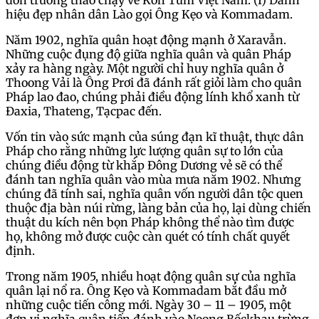
đồn trưởng tháo chạy về Kon Tum Việt Nam. (I) Danh
hiệu đẹp nhân dân Lào gọi Ông Kẹo và Kommadam.
Năm 1902, nghĩa quân hoạt động mạnh ở Xaravẫn.
Những cuộc đụng độ giữa nghĩa quân và quân Pháp
xảy ra hàng ngày. Một người chỉ huy nghĩa quân ở
Thoong Vải là Ông Prơi đã đánh rất giỏi làm cho quân
Pháp lao đao, chúng phải điều động lính khổ xanh từ
Đaxia, Thateng, Tạcpac đến.
Vốn tin vào sức mạnh của súng đạn kĩ thuật, thực dân
Pháp cho rằng những lực lượng quân sự to lớn của
chúng điều động từ khắp Đông Dương vẻ sẽ có thể
đánh tan nghĩa quân vào mùa mưa năm 1902. Nhưng
chúng đã tính sai, nghĩa quân vốn người dân tộc quen
thuộc địa bàn núi rừng, làng bản của họ, lại dùng chiến
thuật du kích nên bọn Pháp không thể nào tìm được
họ, không mở được cuộc càn quét có tính chất quyết
định.
Trong năm 1905, nhiều hoạt động quân sự của nghĩa
quân lại nổ ra. Ông Kẹo và Kommadam bắt đầu mở
những cuộc tiến công mới. Ngày 30 – 11 – 1905, một