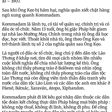
10 – 1907.
Sau khi Ông Kẹo bị hãm hại, nghĩa quân xiết chặt hàng
ngũ xung quanh Kommadam.
Kommadam là lãnh tụ, có tài về quân sự, chính trị và có
đầu óc tổ chức. Năm 13 tuổi, ông bị giặc Pháp bắt giam
tại nhà lao Mường May. Chính trong nhà tù ông đã học
đọc, học viết. Thoát khỏi nhà tù, ông theo Ông Kẹo và
trở thành lãnh tụ số 2 của nghĩa quân sau Ông Kẹo.
Là người có đầu óc tổ chức, ông chú ý đến dân tộc Lào
Thơng ở khắp nơi, tìm đủ mọi cách nhóm lên nhiều
cuộc khởi nghĩa để chia nhỏ lực lượng kẻ thù. Ông
không chỉ thấy phong trào ở Bolôven mà nhìn rộng
toàn đất nước, không chỉ thấy phong trào của dân tộc
Lào Thơng mà còn động viên tinh thần đấu tranh yêu
nước của dân tộc Lão Lùm và các dân tộc anh em khác ở
Páexẽ, Bátxác, Xaraván, Atopo, Xiphandon.
Kommađam phát đi lời kêu gọi nhân dân thuộc các dân
tộc đoàn kết chống thực dân Pháp bằng mọi biện pháp :
không nộp thuế, không đi lính, không đi phu. Để công