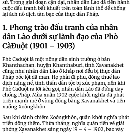
sử. Trong giai đoạn cận đại, nhân dân Lào đã tiến hành
cuộc đấu tranh bất khuất trên toàn lãnh thổ để chống
lại ách nô dịch tàn bạo của thực dân Pháp.
1. Phong trào đấu tranh của nhân
dân Lào dưới sự lãnh đạo của Phò
CàĐuột (1901 – 1903)
Phò Caduột là một nông dân sinh trưởng ở bàn
Khanthachan, huyện Khanthaburi, tỉnh Xavanakhet
cũng như nhân dân Lào ở khắp nơi đều bị thực dân
Pháp bóc lột dã man. Họ phải đi phu, đóng thuế lao
dịch nặng nề, tinh thần dân tộc bị xúc phạm, nên khi
Phò Cađuột ra lời kêu gọi, nhân dân Lào đã đứng dạy
chống Pháp. Mùa xuân 1902 cuộc khởi nghĩa đã phát
triển mạnh mẽ ở vùng đồng bằng Xavanakhet và tiến
xuống Xoôngkhôn.
Sau khi đánh chiếm Xoỏngkhôn, quân khởi nghĩa phát
triển đông thêm. Thừa tháng, nghĩa quân tiến về giải
phóng Xavanakhet sáng ngày 19 – 4 – 1902, bao vây