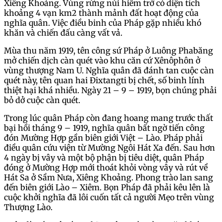
Xiêng Khoảng. Vùng rừng núi hiểm trở có diện tích
khoảng 4 vạn km2 thành mảnh đất hoạt động của
nghĩa quân. Việc điều binh của Pháp gặp nhiều khó
khăn và chiến đấu càng vất vả.
Mùa thu năm 1919, tên công sứ Pháp ở Luông Phabăng
mở chiến dịch càn quét vào khu căn cứ Xênôphôn ở
vùng thượng Nam U. Nghĩa quân đã đánh tan cuộc càn
quét này, tên quan hai Đixtangti bị chết, số binh lính
thiệt hại khá nhiều. Ngày 21 – 9 – 1919, bọn chúng phải
bỏ dở cuộc càn quét.
Trong lúc quân Pháp còn đang hoang mang trước thất
bại hồi tháng 9 – 1919, nghĩa quân bất ngờ tiến công
đón Mường Hợp gần biên giới Việt – Lào. Pháp phải
điều quân cứu viện từ Mường Ngôi Hát Xa đến. Sau hơn
4 ngày bị vây và một bộ phận bị tiêu diệt, quân Pháp
đóng ở Mường Hợp mới thoát khỏi vòng vây và rút về
Hát Sa ở Sầm Nưa, Xiêng Khoảng. Phong trào lan sang
đến biên giới Lào – Xiêm. Bọn Pháp đã phải kêu lên là
cuộc khởi nghĩa đã lôi cuốn tất cả người Mẹo trên vùng
Thượng Lào.