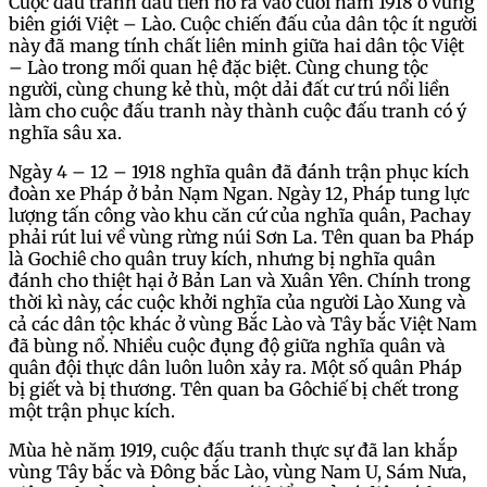
Cuộc đấu tranh đầu tiên nổ ra vào cuối năm 1918 ở vùng
biên giới Việt – Lào. Cuộc chiến đấu của dân tộc ít người
này đã mang tính chất liên minh giữa hai dân tộc Việt
– Lào trong mối quan hệ đặc biệt. Cùng chung tộc
người, cùng chung kẻ thù, một dải đất cư trú nổi liền
làm cho cuộc đấu tranh này thành cuộc đấu tranh có ý
nghĩa sâu xa.
Ngày 4 – 12 – 1918 nghĩa quân đã đánh trận phục kích
đoàn xe Pháp ở bản Nạm Ngan. Ngày 12, Pháp tung lực
lượng tấn công vào khu căn cứ của nghĩa quân, Pachay
phải rút lui về vùng rừng núi Sơn La. Tên quan ba Pháp
là Gochiê cho quân truy kích, nhưng bị nghĩa quân
đánh cho thiệt hại ở Bản Lan và Xuân Yên. Chính trong
thời kì này, các cuộc khởi nghĩa của người Lào Xung và
cả các dân tộc khác ở vùng Bắc Lào và Tây bắc Việt Nam
đã bùng nổ. Nhiều cuộc đụng độ giữa nghĩa quân và
quân đội thực dân luôn luôn xảy ra. Một số quân Pháp
bị giết và bị thương. Tên quan ba Gôchiế bị chết trong
một trận phục kích.
Mùa hè năm 1919, cuộc đấu tranh thực sự đã lan khắp
vùng Tây bắc và Đông bắc Lào, vùng Nam U, Sám Nưa,