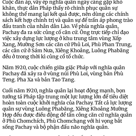
Cuộc đàn áp, vây ép nghĩa quân ngày càng gặp khó
khăn, thực dân Pháp thấy rõ chinh phục quân sự
không thể mang lại kết quả được, nên dùng các chính
sách kết hợp chính trị và quân sự để trấn áp phong trào
đấu tranh của nhân dân Lào. Về phía nghĩa quân,
Pachay đa ra sức củng cố căn cứ. Ông trực tiếp chỉ đạo
việc xây dựng lực lượng ở khu trung tâm vùng Xốp
Xang, Mường Sơn các căn cứ Phủ Loi, Phù Phan Trung,
các căn cứ ở Sám Nưa, Xiêng Khoảng, Luông Phabăng
đều ở trong thời kì củng cổ tổ chức.
Năm 1920, cuộc chiến giữa giặc Pháp với nghĩa quân
Pachay đã xảy ra ở vùng núi Phù Loi, vùng bản Phù
Teng. Pha Xa và bản Tao Tang.
Cuối năm 1920, nghĩa quân lại hoạt động mạnh, bọn
tướng tá Pháp tập trung một lực lượng lớn để tiêu diệt
hoàn toàn cuộc khởi nghĩa của Pachay. Tất cả lực lượng
quân sự vùng Luông Phabăng, Xiêng Khoảng Mường
Hợp đều được điều động để tấn công căn cứ nghĩa quân
ở Phù Chomchích, Phù Chomchạng với hi vọng bắt
sống Pachay và bộ phận đấu não nghĩa quân.