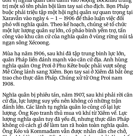
đơn vị nghĩa quân tiến đánh vào Noọng Bốckhau trừng
trị một số tên phản bội làm tay sai cho địch. Bọn Pháp
buộc phải triệu tập một hội nghị quân sự quan trọng tại
Xaravẫn vào ngày 4 – 1 – 1906 để thảo luận việc đối
phó với nghĩa quân. Theo kế hoạch, chúng sẽ tổ chức
một lực lượng quân sự lớn, có pháo binh yểm trợ, tấn
công vào khu căn cứ của nghĩa quân ở vùng rừng núi tả
ngạn sông Xécoong.
Mùa hạ năm 1906, sau khi đã tập trung binh lực lớn,
quân Pháp liền đánh mạnh vào căn cứ địa. Anh hùng
nghĩa quân Ong Prơi ở Phu Kête buộc phải vượt sông
Mê Công lánh sang Xiêm. Bọn tay sai ở Xiêm đã bắt ông
trao cho thực dân Pháp. Chúng xử tử Ong Proi nam
1908.
Nghĩa quân bị phiêu tán, năm 1907, sau khi phải rời căn
cứ địa, lực lượng suy yếu nên không có những trận
đánh lớn. Các lãnh tụ nghĩa quân lo củng cố lại lực
lượng. Ông Kẹo tranh thủ mua vũ khí từ Xiêm về. Lực
lượng nghĩa quân tuy đã yếu đi, nhưng thực dân Pháp
không có cách gì để làm tan rã hoàn toàn nghĩa quân.
Ông Kéo và Kommađam vẫn được nhân dân che chở,