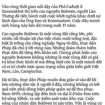
Vào cùng thời gian nổi dậy của Phò Cađuột ở
Xavanakhet thì trên cao nguyên Boloven, người Lào
Thơng đã tiến hành một cuộc khởi nghĩa khác dưới sự
lãnh đạo của Ông Kẹo và Kommadam. Cuộc đấu tranh
anh hùng này kéo dài trong suốt 37 năm.
Cao nguyên Bolôven là một vùng đất rộng lớn, phì
nhiêu rất thuận lợi cho việc chăn nuôi trồng trọt, đặc
biệt là trồng cây công nghiệp. Ngay từ đầu, thực dân
Pháp đã chú ý tới vùng này. Những đoàn thám hiểm
thực dân đã từng đến khảo sát. Chúng phát hiện cao
nguyên Boloven không những là một vùng đất có giá
trị khai thác kinh tế mà đồng thời còn là một mảnh đất
có vị trí chiến lược quan trọng nằm giữa biên giới Việt
Nam, Lào, Campuchia.
Đã từ lâu, thực dân Pháp muốn đưa giáo sĩ vào để lôi
kéo những dân tộc ít người ở đây, nhưng không có kết
quả nên phải dùng biện pháp quân sự để thu phục.
Nam 1899, chúng lập đồn lính và đại lí ở bản Đon trên
bờ sông Xêbốc, ra sức kiểm soát toàn khu vực. Cuộc
sống của nhân dân Bolôven bị xáo trộn. Vốn là vùng cư