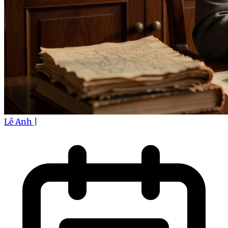
Lê Anh
|