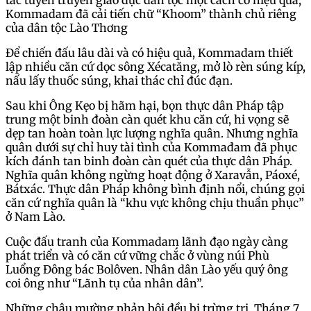
tác tuyên truyền giáo dục dân tộc một cách có hiệu quả,
Kommadam đã cải tiến chữ “Khoom” thành chủ riêng
của dân tộc Lào Thơng
Để chiến đấu lâu dài và có hiệu quả, Kommadam thiết
lập nhiều căn cứ dọc sông Xécatăng, mở lò rèn súng kíp,
nấu lấy thuốc súng, khai thác chỉ đúc đạn.
Sau khi Ông Kẹo bị hãm hại, bọn thực dân Pháp tập
trung một binh đoàn càn quét khu căn cứ, hi vọng sẽ
dẹp tan hoàn toàn lực lượng nghĩa quân. Nhưng nghĩa
quân dưới sự chỉ huy tài tình của Kommađam đã phục
kích đánh tan binh đoàn càn quét của thực dân Pháp.
Nghĩa quân không ngừng hoạt động ở Xaravẫn, Páoxé,
Bátxác. Thực dân Pháp không bình định nổi, chúng gọi
căn cứ nghĩa quân là “khu vực không chịu thuần phục”
ở Nam Lào.
Cuộc đấu tranh của Kommadam lãnh đạo ngày càng
phát triển và có căn cứ vững chắc ở vùng núi Phù
Luổng Đông bác Bolôven. Nhân dân Lào yếu quý ông
coi ông như “Lãnh tụ của nhân dân”.
Những chậu mường phản bội đều bị trừng trị. Tháng 7