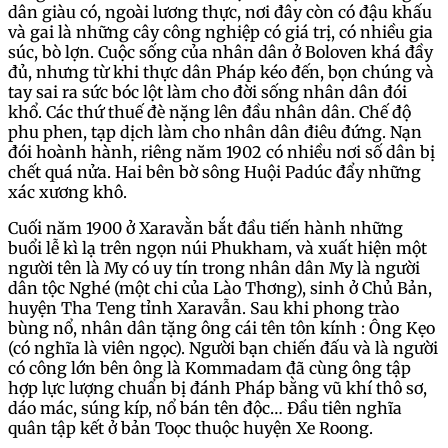
dân giàu có, ngoài lương thực, nơi đây còn có đậu khấu
và gai là những cây công nghiệp có giá trị, có nhiều gia
súc, bò lợn. Cuộc sống của nhân dân ở Boloven khá đầy
đủ, nhưng từ khi thực dân Pháp kéo đến, bọn chúng và
tay sai ra sức bóc lột làm cho đời sống nhân dân đói
khổ. Các thứ thuế đè nặng lên đầu nhân dân. Chế độ
phu phen, tạp dịch làm cho nhân dân điêu đứng. Nạn
đói hoành hành, riêng năm 1902 có nhiều nơi số dân bị
chết quá nửa. Hai bên bờ sông Huội Padúc đẩy những
xác xương khô.
Cuối năm 1900 ở Xaravằn bắt đầu tiến hành những
buổi lễ kì lạ trên ngọn núi Phukham, và xuất hiện một
người tên là My có uy tín trong nhân dân My là người
dân tộc Nghé (một chi của Lào Thơng), sinh ở Chủ Bản,
huyện Tha Teng tỉnh Xaravẫn. Sau khi phong trào
bùng nổ, nhân dân tặng ông cái tên tôn kính : Ông Kẹo
(có nghĩa là viên ngọc). Người bạn chiến đấu và là người
có công lớn bên ông là Kommadam đã cùng ông tập
hợp lực lượng chuẩn bị đánh Pháp bằng vũ khí thô sơ,
dáo mác, súng kíp, nổ bán tên độc… Đầu tiên nghĩa
quân tập kết ở bản Toọc thuộc huyện Xe Roong.