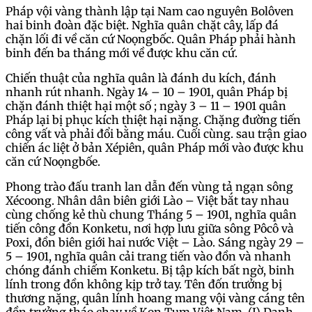
Pháp vội vàng thành lập tại Nam cao nguyên Bolôven
hai binh đoàn đặc biệt. Nghĩa quân chặt cây, lấp đá
chặn lối đi về căn cứ Noọngbốc. Quân Pháp phải hành
binh đến ba tháng mới về được khu căn cứ.
Chiến thuật của nghĩa quân là đánh du kích, đánh
nhanh rút nhanh. Ngày 14 – 10 – 1901, quân Pháp bị
chặn đánh thiệt hại một số ; ngày 3 – 11 – 1901 quân
Pháp lại bị phục kích thiệt hại nặng. Chặng đường tiến
công vất và phải đổi bằng máu. Cuối cùng. sau trận giao
chiến ác liệt ở bản Xépiên, quân Pháp mới vào được khu
căn cứ Noọngbốe.
Phong trào đấu tranh lan dẫn đến vùng tả ngạn sông
Xécoong. Nhân dân biên giới Lào – Việt bắt tay nhau
cùng chống kẻ thù chung Tháng 5 – 1901, nghĩa quân
tiến công đồn Konketu, nơi hợp lưu giữa sông Pôcô và
Poxi, đồn biên giới hai nước Việt – Lào. Sáng ngày 29 –
5 – 1901, nghĩa quân cải trang tiến vào đồn và nhanh
chóng đánh chiếm Konketu. Bị tập kích bất ngờ, binh
lính trong đồn không kịp trở tay. Tên đốn trưởng bị
thương nặng, quân lính hoang mang vội vàng cáng tên