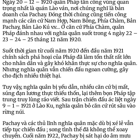
Ngày 20 – 12 – 1920 quân Pháp tấn công vùng quan
trọng nhất là quán Lào ván, nơi chúng nghĩ là bản
doanh của Pachay. Đóng thời chúng cũng tiến công
mạnh các căn cứ Nam Hợp, Nam Bông, Phía Chàm, Bản
Pachay, Bản Lào Kú v.v… Ở căn cứ Phía Chàm, quân
Pháp đánh nhau với nghĩa quân suốt trong 4 ngày 22 –
23 – 24 – 25 tháng 12 năm 1920.
Suốt thời gian từ cuối năm 1920 đến đầu năm 1921
chính sách phá hoại của Pháp đã làm tổn thất rất lớn
cho nhân dân và gây khó khăn thực sự cho nghĩa quân.
Nhưng nghĩa quân vẫn chiến đấu ngoan cường, gây
cho địch nhiều thiệt hại.
Tuy vậy, nghĩa quân bị yếu dẫn, nhiều căn cứ bị mất,
súng đạn lương thực thiếu thốn, lại thêm bọn Pháp tập
trung truy lùng ráo viết. Sau trận chiến đấu ác liệt ngày
9 – 1 – 1921 ở Lào Ku, nghĩa quân bỏ căn cứ rút sâu vào
rừng núi.
Pachay và các thủ lĩnh nghĩa quân mặc dù bị xé lẻ vẫn
tiếp tục chiến đấu ; song tình thế đã không thể xoay
chuyển. Cuối năm 1922, Pachay bị sát hại do âm mưu