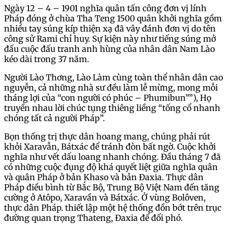
Ngày 12 – 4 – 1901 nghĩa quân tấn công đơn vị lính
Pháp đóng ở chùa Tha Teng 1500 quân khởi nghĩa gồm
nhiều tay súng kíp thiện xạ đã vây đánh đơn vị do tên
công sử Rami chỉ huy. Sự kiện này như tiếng súng mở
đấu cuộc đấu tranh anh hùng của nhân dân Nam Lào
kéo dài trong 37 năm.
Người Lào Thơng, Lào Làm cùng toàn thể nhân dân cao
nguyễn, cả những nhà sư đều làm lễ mừng, mong mỗi
tháng lợi của “con người có phúc – Phumibun””), Họ
truyền nhau lời chúc tụng thiêng liềng “tống cổ nhanh
chóng tất cả người Pháp”.
Bọn thống trị thực dân hoang mang, chúng phải rút
khỏi Xaravẫn, Bátxác để tránh đòn bất ngờ. Cuộc khởi
nghĩa như vết dấu loang nhanh chóng. Đầu tháng 7 đã
có những cuộc đụng độ khá quyết liệt giữa nghĩa quân
và quân Pháp ở bản Khaso và bản Đaxia. Thực dân
Pháp điều bình từ Bắc Bộ, Trung Bộ Việt Nam đến tăng
cường ở Atôpo, Xaravần và Bátxác. Ở vùng Bolôven,
thực dân Pháp. thiết lập một hệ thống đồn bớt trên trục
đường quan trọng Thateng, Đaxia để đối phó.