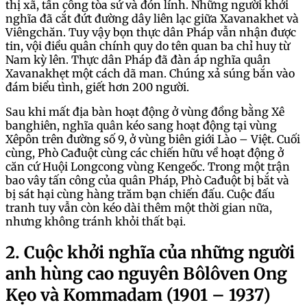
thị xã, tấn công tòa sứ và đón lính. Những người khởi
nghĩa đã cắt đứt đường dây liên lạc giữa Xavanakhet và
Viêngchăn. Tuy vậy bọn thực dân Pháp vẫn nhận được
tin, vội điều quân chính quy do tên quan ba chỉ huy từ
Nam kỳ lên. Thực dân Pháp đã đàn áp nghĩa quân
Xavanakhẹt một cách dã man. Chúng xả súng bắn vào
đám biểu tình, giết hơn 200 người.
Sau khi mất địa bàn hoạt động ở vùng đồng bằng Xê
banghiên, nghĩa quân kéo sang hoạt động tại vùng
Xêpôn trên đường số 9, ở vùng biên giới Lào – Việt. Cuối
cùng, Phò Cađuột cùng các chiến hữu về hoạt động ở
căn cứ Huội Longcong vùng Kengeốc. Trong một trận
bao vây tấn công của quân Pháp, Phò Cađuột bị bắt và
bị sát hại cùng hàng trăm bạn chiến đấu. Cuộc đấu
tranh tuy vẫn còn kéo dài thêm một thời gian nữa,
nhưng không tránh khỏi thất bại.
2. Cuộc khởi nghĩa của những người
anh hùng cao nguyên Bôlôven Ong
Kẹo và Kommadam (1901 – 1937)