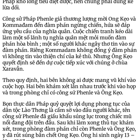
Pháp khó lòng tiêu diệt được, nên chúng phải dùng kế
lừa dối.
Công sử Pháp Phenle giả thương lượng mời Ong Kẹo và
Kommađam đến đàm phán ngừng chiến, hứa sẽ đáp
ứng yêu cầu của nghĩa quân. Cuộc chiến tranh kéo dài
làm một số lãnh tụ nghĩa quân mệt mỏi muốn đàm
phán hòa bình ; một số người khác ngây thơ tin vào sự
đàm phán. Riêng Kommadam không đồng ý đàm phán
vì không tin vào thiện chí của kẻ thù. Nhưng Ông Kẹo
quyết định sẽ đến dự cuộc tiếp xúc với chúng ở chùa
Xaravẫn.
Theo quy định, hai bên không ai được mang vũ khí vào
cuộc họp. Hai bên khám xét lẫn nhau trước khi vào họp
và trong phòng chỉ có công sứ Phenle và Ông Kẹo.
Bọn thực dân Pháp quỷ quyệt lợi dụng phong tục của
dân tộc Lào Thơng là cấm sờ vào đầu người khác, tên
công sử Phenle đã giấu khẩu súng lục trong chiếc mũ
nổi đang đội trên đầu. Sau khi làm xong thủ tục khám
xét, trong phòng đàm phán chỉ còn Phenle và Ông Kẹo,
y đã rút súng bắn chết Ong Kẹo. Ông hi sinh ngày 13 –