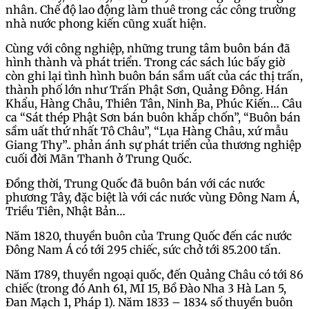
nhân. Chế độ lao động làm thuê trong các công trường
nhà nước phong kiến cũng xuất hiện.
Cùng với công nghiệp, những trung tâm buôn bán đã
hình thành và phát triển. Trong các sách lúc bấy giờ
còn ghi lại tình hình buôn bán sầm uất của các thị trấn,
thành phố lớn như Trấn Phật Sơn, Quảng Đông. Hán
Khẩu, Hàng Châu, Thiên Tân, Ninh Ba, Phúc Kiến… Câu
ca “Sát thép Phật Sơn bán buôn khắp chốn”, “Buôn bán
sầm uất thứ nhất Tô Châu”, “Lụa Hàng Châu, xứ mẫu
Giang Thy”.. phản ánh sự phát triển của thương nghiệp
cuối đời Mãn Thanh ở Trung Quốc.
Đồng thời, Trung Quốc đã buôn bán với các nước
phương Tây, đặc biệt là với các nước vùng Đông Nam Á,
Triều Tiên, Nhật Bản…
Năm 1820, thuyền buôn của Trung Quốc đến các nước
Đông Nam Á có tới 295 chiếc, sức chở tới 85.200 tấn.
Năm 1789, thuyền ngoại quốc, đến Quảng Châu có tới 86
chiếc (trong đó Anh 61, MI 15, Bồ Đào Nha 3 Hà Lan 5,
Đan Mạch 1, Pháp 1). Năm 1833 – 1834 số thuyền buôn