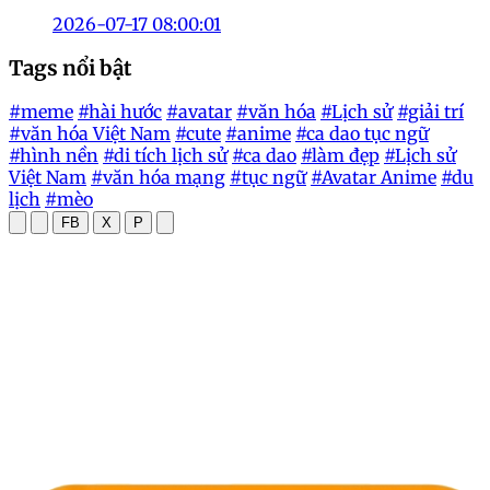
2026-07-17 08:00:01
Tags nổi bật
#meme
#hài hước
#avatar
#văn hóa
#Lịch sử
#giải trí
#văn hóa Việt Nam
#cute
#anime
#ca dao tục ngữ
#hình nền
#di tích lịch sử
#ca dao
#làm đẹp
#Lịch sử
Việt Nam
#văn hóa mạng
#tục ngữ
#Avatar Anime
#du
lịch
#mèo
FB
X
P