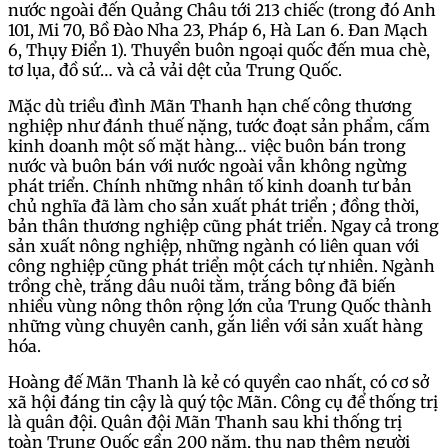
nước ngoài đến Quảng Châu tới 213 chiếc (trong đó Anh
101, Mi 70, Bồ Đào Nha 23, Pháp 6, Hà Lan 6. Đan Mạch
6, Thụy Điển 1). Thuyền buôn ngoại quốc đến mua chè,
tơ lụa, đồ sứ… và cả vải dệt của Trung Quốc.
Mặc dù triều đình Mãn Thanh hạn chế công thương
nghiệp như đánh thuế nặng, tước đoạt sản phẩm, cấm
kinh doanh một số mặt hàng… việc buôn bán trong
nước và buôn bán với nước ngoài vẫn không ngừng
phát triển. Chính những nhân tố kinh doanh tư bản
chủ nghĩa đã làm cho sản xuất phát triển ; đồng thời,
bản thân thương nghiệp cũng phát triển. Ngay cả trong
sản xuất nông nghiệp, những ngành có liên quan với
công nghiệp cũng phát triển một cách tự nhiên. Ngành
trồng chè, trắng dâu nuôi tằm, trắng bông đã biến
nhiều vùng nông thôn rộng lớn của Trung Quốc thành
những vùng chuyên canh, gắn liền với sản xuất hàng
hóa.
Hoàng đế Mãn Thanh là kẻ có quyền cao nhất, có cơ sở
xã hội đáng tin cậy là quý tộc Mãn. Công cụ để thống trị
là quân đội. Quân đội Mãn Thanh sau khi thống trị
toàn Trung Quốc gần 200 năm, thu nạp thêm người