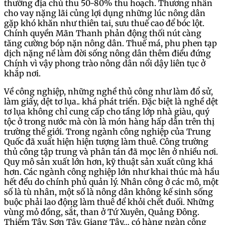
thường địa chủ thu 50-80% thu hoạch. Thương nhân
cho vay nặng lãi củng lợi dụng những lúc nông dân
gặp khó khăn như thiên tai, sưu thuế cao để bóc lột.
Chính quyền Mãn Thanh phản động thối nút càng
tăng cường bóp nặn nông dân. Thuế má, phu phen tạp
dịch nặng nề làm đời sống nông dân thêm điều đứng
Chính vì vậy phong trào nông dân nổi dậy liên tục ở
khắp nơi.
Về công nghiệp, những nghề thủ công như làm đổ sử,
làm giấy, dệt tơ lụa.. khá phát triển. Đặc biệt là nghề dệt
tơ lụa không chỉ cung cấp cho tầng lớp nhà giàu, quý
tộc ở trong nước mà còn là món hàng hấp dẫn trên thị
trường thế giới. Trong ngành công nghiệp của Trung
Quốc đã xuất hiện hiện tượng làm thuê. Công trường
thủ công tập trung và phân tán đã mọc lên ở nhiều nơi.
Quy mô sản xuất lớn hơn, kỹ thuật sản xuất cũng khá
hơn. Các ngành công nghiệp lớn như khai thúc mà hầu
hết đều do chính phủ quản lý. Nhân công ở các mô, một
số là tù nhân, một số là nông dân không kế sinh sống
buộc phải lao động làm thuê để khỏi chết đuối. Những
vùng mỏ đồng, sắt, than ở Tứ Xuyên, Quảng Đông.
Thiểm Tây, Sơn Tây, Giang Tây… có hàng ngàn công