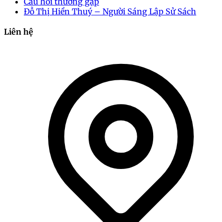
Câu hỏi thường gặp
Đỗ Thị Hiền Thuý – Người Sáng Lập Sử Sách
Liên hệ