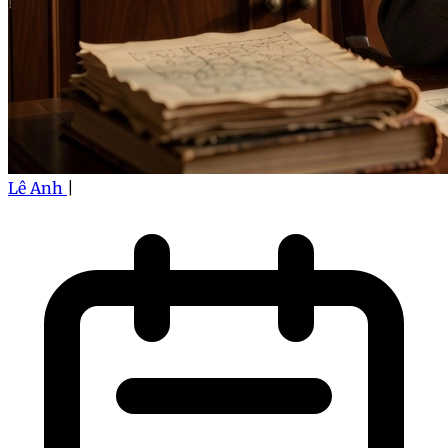
Lê Anh
|