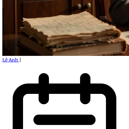
Lê Anh
|