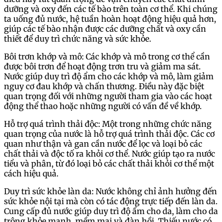
dưỡng và oxy đến các tế bào trên toàn cơ thể. Khi chúng
ta uống đủ nước, hệ tuần hoàn hoạt động hiệu quả hơn,
giúp các tế bào nhận được các dưỡng chất và oxy cần
thiết để duy trì chức năng và sức khỏe.
Bôi trơn khớp và mô: Các khớp và mô trong cơ thể cần
được bôi trơn để hoạt động trơn tru và giảm ma sát.
Nước giúp duy trì độ ẩm cho các khớp và mô, làm giảm
nguy cơ đau khớp và chấn thương. Điều này đặc biệt
quan trọng đối với những người tham gia vào các hoạt
động thể thao hoặc những người có vấn đề về khớp.
Hỗ trợ quá trình thải độc: Một trong những chức năng
quan trọng của nước là hỗ trợ quá trình thải độc. Các cơ
quan như thận và gan cần nước để lọc và loại bỏ các
chất thải và độc tố ra khỏi cơ thể. Nước giúp tạo ra nước
tiểu và phân, từ đó loại bỏ các chất thải khỏi cơ thể một
cách hiệu quả.
Duy trì sức khỏe làn da: Nước không chỉ ảnh hưởng đến
sức khỏe nội tại mà còn có tác động trực tiếp đến làn da.
Cung cấp đủ nước giúp duy trì độ ẩm cho da, làm cho da
trông khỏe mạnh, mềm mại và đàn hồi. Thiếu nước có