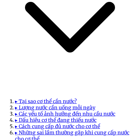
▸ Tại sao cơ thể cần nước?
▸ Lượng nước cần uống mỗi ngày
▸ Các yếu tố ảnh hưởng đến nhu cầu nước
▸ Dấu hiệu cơ thể đang thiếu nước
▸ Cách cung cấp đủ nước cho cơ thể
▸ Những sai lầm thường gặp khi cung cấp nước
cho cơ thể