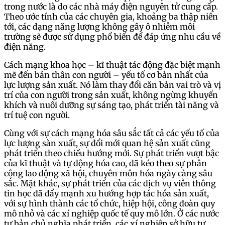
trong nước là do các nhà máy điện nguyên tử cung cấp.
Theo ước tính của các chuyên gia, khoảng ba thập niên
tới, các dạng năng lượng không gây ô nhiễm môi
trường sẽ được sử dụng phổ biến để đáp ứng nhu cầu về
điện năng.
Cách mạng khoa học – kĩ thuật tác động đặc biệt mạnh
mẽ đến bản thân con người – yếu tố cơ bản nhất của
lực lượng sản xuất. Nó làm thay đổi căn bản vai trò và vị
trí của con người trong sản xuất, không ngừng khuyến
khích và nuôi dưỡng sự sáng tạo, phát triển tài năng và
trí tuệ con người.
Cùng với sự cách mạng hóa sâu sắc tất cả các yếu tố của
lực lượng sàn xuất, sự đổi mới quan hệ sản xuất cũng
phát triển theo chiều hướng mới. Sự phát triển vượt bậc
của kĩ thuật và tự động hóa cao, đã kéo theo sự phân
công lao động xã hội, chuyên môn hóa ngày càng sâu
sắc. Mặt khác, sự phát triển của các dịch vụ viễn thông
tin học đã đẩy mạnh xu hướng hợp tác hóa sản xuất,
với sự hình thành các tổ chức, hiệp hội, công đoàn quy
mô nhỏ và các xí nghiệp quốc tế quy mô lớn. Ở các nước
tư bản chủ nghĩa phát triển, các xí nghiệp sở hữu tư