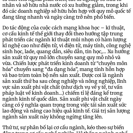
nhân và sở hữu nhà nước có xu hưởng giảm, trong khi
đó các doanh nghiệp sở hữu hỗn hợp với quy mô quốc tế
đang tăng nhanh và ngày càng trở nên phổ biến.
Do tác động của cuộc cách mạng khoa học – kĩ thuật,
cơ cấu kinh tế thế giới thay đổi theo hướng tập trung
phát triển các ngành kĩ thuật mũi nhọn có hàm lượng
kĩ nghệ cao như điện tử, vi điện tử, máy tính, công nghệ
sinh học, lade, quang dẫn, siêu dẫn, tin học,… Xu hướng
sản xuất từ quy mô lớn chuyển sang quy mô nhỏ và
vừa. Chiến lược phát triển kinh doanh từ “chuyên môn
hóa” chuyển sang “đa dạng hóa”, mang tính hỗn hợp
và bao trùm toàn bộ nền sản xuất. Được coi là ngành
sản xuất thứ ba sau công nghiệp và nông nghiệp, lĩnh
vực sản xuất phi vật chất (như dịch vụ về y tế, tư vấn
pháp luật về kinh doanh…) chiếm tỉ lệ đáng kể trong
ngành kinh tế quốc dân. Sản xuất phi vật chất ngày
càng có ý nghĩa quan trọng trong việc tái sản xuất sức
lao động và nâng cao hiệu quả kinh tế. Giá trị sản lượng
ngành sản xuất này không ngừng tăng lên.
Thứ tư, sự phân bố lại cơ cấu ngành, kéo theo sự biến