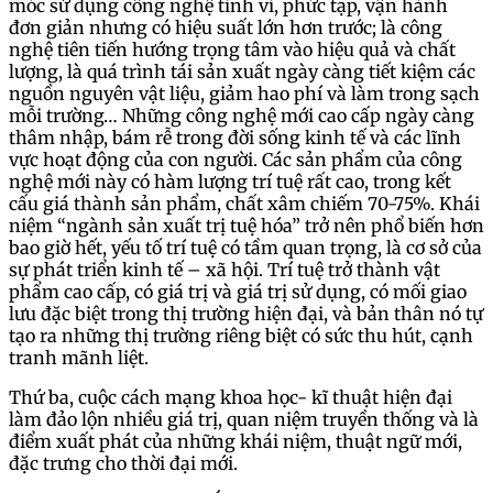
móc sử dụng công nghệ tinh vi, phức tạp, vận hành
đơn giản nhưng có hiệu suất lớn hơn trước; là công
nghệ tiên tiến hướng trọng tâm vào hiệu quả và chất
lượng, là quá trình tái sản xuất ngày càng tiết kiệm các
nguồn nguyên vật liệu, giảm hao phí và làm trong sạch
mỗi trường… Những công nghệ mới cao cấp ngày càng
thâm nhập, bám rễ trong đời sống kinh tế và các lĩnh
vực hoạt động của con người. Các sản phẩm của công
nghệ mới này có hàm lượng trí tuệ rất cao, trong kết
cấu giá thành sản phẩm, chất xâm chiếm 70-75%. Khái
niệm “ngành sản xuất trị tuệ hóa” trở nên phổ biến hơn
bao giờ hết, yếu tố trí tuệ có tầm quan trọng, là cơ sở của
sự phát triển kinh tế – xã hội. Trí tuệ trở thành vật
phẩm cao cấp, có giá trị và giá trị sử dụng, có mối giao
lưu đặc biệt trong thị trường hiện đại, và bản thân nó tự
tạo ra những thị trường riêng biệt có sức thu hút, cạnh
tranh mãnh liệt.
Thứ ba, cuộc cách mạng khoa học- kĩ thuật hiện đại
làm đảo lộn nhiều giá trị, quan niệm truyền thống và là
điểm xuất phát của những khái niệm, thuật ngữ mới,
đặc trưng cho thời đại mới.