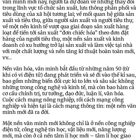
văn minh mới này, người ta dự đoán về những thay đổi
trong lĩnh vực tổ chức sản xuất, lưu thông phân phối và
tiêu dùng của xã hội tương lai; về mối quan hệ giữa sản
xuất và tiêu thụ, giữa người sản xuất và người tiêu thụ;
về một nền kinh tế vượt qua giai đoạn sản xuất hàng
loạt để tiến tới sản xuất “đơn chiếc hóa” theo đơn đặt
hàng của người tiêu thụ, một nền sản xuất và kinh
doanh có xu hướng trở lại sản xuất và làm việc tại nhà
với một chất lượng và nến tăng kĩ thuật hoàn toàn mới,
vv…
Nền văn hóa, văn minh bắt đầu từ những năm 50 (từ
khi có vi điện tử) đang phát triển và sẽ đi vào thế kỉ sau,
bao gồm những biến đổi cực kì to lớn và sâu sắc không
những trong công nghệ và kinh tế, mà còn bao hàm cả
cơ cấu chính trị, tư tưởng, đạo đức, luận lí, văn hóa.
Cuộc cách mạng nông nghiệp, rồi cách mạng công
nghiệp và hiện tại là cách mạng thông tin: một nền văn
minh mới đã ra đời.
Một nền văn minh mới không chỉ là ở nền công nghiệp
điện tử, công nghệ tin học, vật liệu mới, năng lượng
mới, mà còn ở cả nến tâm lí học mới – tâm lí học giao