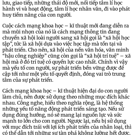
lưu, giao tiếp, những thái độ mới, nối tiếp tâm lí học
hành vi và hoạt động, tâm lí học nhân văn, đi vào phát
huy tiềm năng của con người.
Cuộc cách mạng khoa học – kĩ thuật mới đang diễn ra
mà mũi nhọn của nó là cách mạng thông tin đang
chuyển xã hội loài người sang xã hội gọi là “xã hội học
tập”, tức là xã hội dựa vào việc học tập mà tồn tại và
phát triển. Cho nên, xã hội của nền văn hóa, văn minh
“hậu công nghiệp” cũng còn gọi là “xã hội trí tuệ” – xã
hội mà ở đó trí tuệ có quyền lực cao nhất. Chính vì vậy
mà yếu tố con người, sự phát triển bền vững được đề
cập tới như một yếu tố quyết định, đóng vai trò trung
tâm của sự phát triển.
Cách mạng khoa học – kĩ thuật hiện đại do con người
làm chủ, nên được sử dụng theo những mục đích khác
nhau. Công nghe, hiểu theo nghĩa rộng, là hệ thống
những yếu tố năng động phát triển sáng tạo. Nếu sử
dụng đúng hướng, nó sẽ mang lại nguồn lực và sức
mạnh to lớn cho con người. Ngược lại, nếu bị sử dụng
với mục đích trái với lợi ích phát triển của nhân loại, thì
có thể dẫn tới những sự tàn phá không lường hết được.