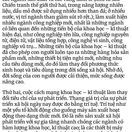
Chiến tranh thế giới thứ hai, trong năng lượng nhiên
liệu, dầu mỏ được sử dụng nhiều hơn than đá; ở nhiều
nước, vị trí ngành than giảm sút rõ rệt..); làm xuất hiện
nhiều ngành công nghiệp mới, nhất là những ngành
có liên quan đến những tiến bộ của khoa học – kĩ thuật
hiện đại, như công nghiệp tên lửa, công nghiệp nguyên
tử, điện tử, vật liệu tổng hợp, công nghệ vi sinh, công
nghiệp vũ trụ… Những tiến bộ của khoa học – kĩ thuật
đã cho phép con người luôn tạo ra những hàng hóa sản
phẩm mới, những thiết bị tiện nghi mới, những nhu
cầu tiêu dùng mới, do đó làm thay đổi phương thức
sinh hoạt và tiêu dùng trong đời sống xã hội. Nhờ đó,
đời sống của con người được cải thiện, mức sống được
nâng cao.
Thứ hai, cuộc cách mạng khoa học – kĩ thuật làm thay
đổi tiêu chí của sự phát triển. Thang giá trị của sự phát
triển xã hội ngày nay được đo bằng trí tuệ. Trí tuệ như
một yếu tố khởi động cho guồng máy sản xuất hoạt
động theo dạng thức mới. Đó là nền sản xuất xã hội
phát triển với sự gia tăng nhanh chóng các ngành có
hàm lượng khoa học, kĩ thuật cao; là các thiết bị máy