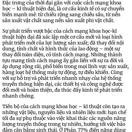
Đặc trưng của thời đại gắn với cuộc cách mạng khoa
học – kĩ thuật hiện đại, là cơ cấu kinh tế có sự chuyển
biến mạnh mẻ: từ chiều rộng sang chiều sâu, từ nền
sản xuất vật chất sang nền sản xuất phi vật chất.
Sự phát triển vượt bậc của cách mạng khoa học-kĩ
thuật hiện đại đã xác lập một cơ cấu mới và loại hình
phát triển mới của lực lượng sản xuất; đã thay đổi nội
dung, tính chất và hình thức của lao động – một sự
thay đổi toàn diện, có tính cách mạng. Những thành
tựu mang tính cách mạng ấy gắn liền với sự ra đời và
áp dụng rộng rãi, phổ biến trong mọi lĩnh vực sản xuất,
hàng loạt hệ thống máy tự động, tự điều khiển. Cùng
với sự hỗ trợ và phát triển nhanh nhạy của hệ thống
truyền thông hiện đại, các thiết bị và công nghệ được
đổi mới và hoàn thiện, đa thúc đẩy kinh tế phát triển
nhanh chóng.
Tiến bộ của cách mạng khoa học – kĩ thuật còn tạo ra
những vật liệu, nguyên liệu và nhiên liệu mới: hạn chế
tối đa sự phụ thuộc vào việc khai thác các nguồn năng
lượng truyền thống trong tự nhiên, hướng tới việc bảo
đảm cân bằng sinh thái. Ở Pháp, 77% điện năng dùng