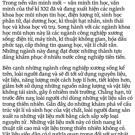
Trong nền văn minh mới – văn minh tin học, văn
minh của thế kỉ XXI đã và đang xuất hiện các ngành
khoa học mũi nhọn tin học, điện lượng tử, sinh học
phân tử, đại dương học, kì thuật hạt nhân, sinh thái
học và khoa học vũ trụ. Song hành với các ngành khoa
học mũi nhọn này là các ngành công nghiệp xương
sống: điện từ, máy tính, kĩ thuật không gian, hóa dấu
phức tạp, cấp thông tin quang học, vật lí chất rắn.
Những ngành này đang đạt được những thành tựu
đáng khâm phục ở nhiều nước công nghiệp tiên tiến.
Bên cạnh những ngành công nghiệp xương sống kể
trên, loài người đang và sẽ đi tới sử dụng nguyên liệu,
vật liệu, năng lượng một cách hợp lí hơn, tiết kiệm hơn,
giảm bớt sử dụng những nguồn năng lượng và vật liệu
không tái sinh, gây ô nhiễm môi trường. Chẳng hạn, từ
trước đến nay, loài người chỉ dùng những vật liệu sẵn có
trong thiên nhiên. Gần đây, do những khám phá về cấu
trúc vật lí và sinh học của vật chất, loài người đang sản
xuất ra những vật liệu mới bằng cách sắp xếp loại
nguyên tử . Những vật liệu mới này có tỉnh nang kĩ
thuật rất cao mà vật liệu trong thiên nhiên không có.
Vật liệu siêu dân có ý nghĩa quan trọng đối với sự phát