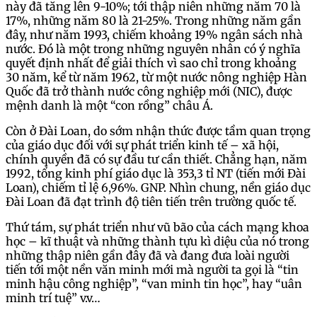
này đã tăng lên 9-10%; tới thập niên những năm 70 là
17%, những năm 80 là 21-25%. Trong những năm gần
đây, như năm 1993, chiếm khoảng 19% ngân sách nhà
nước. Đó là một trong những nguyên nhân có ý nghĩa
quyết định nhất để giải thích vì sao chỉ trong khoảng
30 năm, kể từ năm 1962, từ một nước nông nghiệp Hàn
Quốc đã trở thành nước công nghiệp mới (NIC), được
mệnh danh là một “con rồng” châu Á.
Còn ở Đài Loan, do sớm nhận thức được tầm quan trọng
của giáo dục đối với sự phát triển kinh tế – xã hội,
chính quyền đã có sự đầu tư cần thiết. Chẳng hạn, năm
1992, tổng kinh phí giáo dục là 353,3 tỉ NT (tiến mới Đài
Loan), chiếm tỉ lệ 6,96%. GNP. Nhìn chung, nền giáo dục
Đài Loan đã đạt trình độ tiên tiến trên trường quốc tế.
Thứ tám, sự phát triển như vũ bão của cách mạng khoa
học – kĩ thuật và những thành tựu kì diệu của nó trong
những thập niên gần đây đã và đang đưa loài người
tiến tới một nền văn minh mới mà người ta gọi là “tin
minh hậu công nghiệp”, “van minh tin học”, hay “uân
minh trí tuệ” v.v…