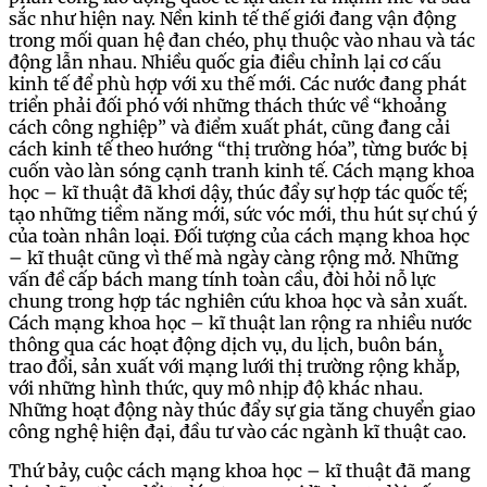
sắc như hiện nay. Nền kinh tế thế giới đang vận động
trong mối quan hệ đan chéo, phụ thuộc vào nhau và tác
động lẫn nhau. Nhiều quốc gia điều chỉnh lại cơ cấu
kinh tế để phù hợp với xu thế mới. Các nước đang phát
triển phải đối phó với những thách thức về “khoảng
cách công nghiệp” và điểm xuất phát, cũng đang cải
cách kinh tế theo hướng “thị trường hóa”, từng bước bị
cuốn vào làn sóng cạnh tranh kinh tế. Cách mạng khoa
học – kĩ thuật đã khơi dậy, thúc đẩy sự hợp tác quốc tế;
tạo những tiềm năng mới, sức vóc mới, thu hút sự chú ý
của toàn nhân loại. Đối tượng của cách mạng khoa học
– kĩ thuật cũng vì thế mà ngày càng rộng mở. Những
vấn đề cấp bách mang tính toàn cầu, đòi hỏi nỗ lực
chung trong hợp tác nghiên cứu khoa học và sản xuất.
Cách mạng khoa học – kĩ thuật lan rộng ra nhiều nước
thông qua các hoạt động dịch vụ, du lịch, buôn bán,
trao đổi, sản xuất với mạng lưới thị trường rộng khắp,
với những hình thức, quy mô nhịp độ khác nhau.
Những hoạt động này thúc đẩy sự gia tăng chuyển giao
công nghệ hiện đại, đầu tư vào các ngành kĩ thuật cao.
Thứ bảy, cuộc cách mạng khoa học – kĩ thuật đã mang