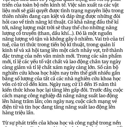
triển của toàn bộ nền kinh tế. Việc sản xuất ra các vật
liệu mới sẽ giải quyết được tình trạng nguyên liệu trong
thiên nhiên đang cạn kiệt và đáp ứng được những đòi
hỏi cao về tính năng kĩ thuật. Có khả năng đầu thế kỉ
tới, năng lượng mặt trời sẽ thay thế cho những năng
lượng cổ truyền (than, dầu khí…). Đó là một nguồn
năng lượng vô tận và không gây ô nhiễm. Vai trò của trí
tuệ, của tri thức trong tiến bộ kĩ thuật, trong quản lí
kinh tế và xã hội tang lên một cách nhảy vọt, trở thành
đặc trưng của nền văn minh mới. Trong các sản phẩm
mới, tỉ lệ các yếu tố vật chất và lao động chân tay ngày
càng giảm và tỉ lệ chất xám ngày càng lớn. Số cán bộ
nghiên cứu khoa học hiện nay trên thế giới nhiều gần
bằng số lượng của tất cả các nhà nghiên cứu khoa học
vốn có từ cổ đến kim. Ngày nay, cứ 13 đến 15 năm thì
kiến thức khoa học lại tăng lên gấp đôi. Trước đây, cuộc
cách mạng công nghiệp đã nâng năng suất lao động
lên hàng trăm lần; còn ngày nay, cuộc cách mạng vé
điện tử và tin học đang tăng năng suất lao động lên
hàng triệu lần.
Từ sự phát triển của khoa học và công nghệ trong nền