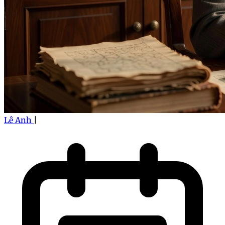
Lê Anh
|