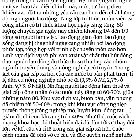
động trong cơ cấu nghề nghiệp. Hệ thống ngành nghề
mới về thao tác, điều chỉnh máy móc, tự động điều
khiển vv… đặt ra những yêu cầu cao hơn đến chất lượng
đội ngũ người lao động. Tầng lớp trí thức, nhân viên và
công nhân có tri thức khoa học ngày càng tăng. Số
lượng chuyên gia ngày nay chiếm khoảng 1/4 đến 1/3
tổng số người làm việc. Lao động giản đơn, lao động
sống đang bị thay thế ngày càng nhiều bởi lao động
phức tạp, tổng hợp với trình độ chuyên môn cao hơn.
Lĩnh vực dịch vụ và phi sản xuất vật chất thu hút đông
đảo nguồn lao động dư thừa do sự thu hẹp các nhóm
ngành truyền thống và nông nghiệp cổ truyền. Trong
kết cấu giai cấp xã hội của các nước tư bản phát triển, tỉ
lệ dân cư nông nghiệp nhỏ bé đi (3,5% ở Mĩ, 2,7% ở
Anh, 9,7% ở Nhật). Những người lao động làm thuê và
giai cấp công nhận ở các nước này tăng từ 60-70% giữa
những năm 80. Khu vực dịch vụ, buôn bán, văn phòng
đã chiếm tới 50-60% trong khi khu vực công nghiệp
truyền thống (công nghiệp mỏ, luyện kim, đóng tàu… )
giảm đi, chỉ còn khoảng trên 40%. Như thế, cuộc cách
mạng khoa học . kĩ thuật hiện đại đã dẫn tới sự thay đổi
lớn về kết cấu và tỉ lệ trong các giai cấp xã hội. Cuộc
cách mạng đã phá vỡ cơ cấu và độc quyền nghề nghiệp