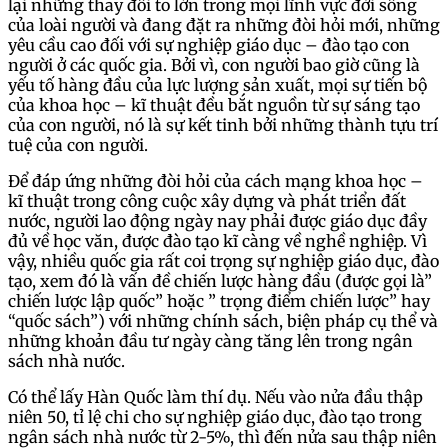
lại những thay đổi to lớn trong mọi lĩnh vực đời sống
của loài người và đang đặt ra những đòi hỏi mới, những
yêu cầu cao đối với sự nghiệp giáo dục – đào tạo con
người ở các quốc gia. Bởi vì, con người bao giờ cũng là
yếu tố hàng đầu của lực lượng sản xuất, mọi sự tiến bộ
của khoa học – kĩ thuật đều bắt nguồn từ sự sáng tạo
của con người, nó là sự kết tinh bởi những thành tựu trí
tuệ của con người.
Để đáp ứng những đòi hỏi của cách mạng khoa học –
kĩ thuật trong công cuộc xây dựng và phát triển đất
nước, người lao động ngày nay phải được giáo dục đầy
đủ về học văn, được đào tạo kĩ càng về nghề nghiệp. Vì
vậy, nhiều quốc gia rất coi trọng sự nghiệp giáo dục, đào
tạo, xem đó là vấn đề chiến lược hàng đầu (được gọi là”
chiến lược lập quốc” hoặc ” trọng điểm chiến lược” hay
“quốc sách”) với những chính sách, biện pháp cụ thể và
những khoản đầu tư ngày càng tăng lên trong ngân
sách nhà nước.
Có thể lấy Hàn Quốc làm thí dụ. Nếu vào nửa đầu thập
niên 50, tỉ lệ chi cho sự nghiệp giáo dục, đào tạo trong
ngân sách nhà nước từ 2-5%, thì đến nửa sau thập niên