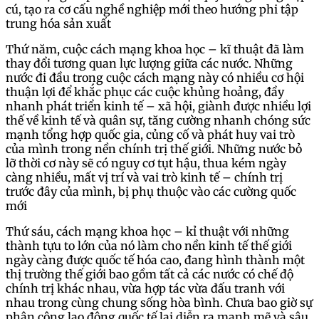
cú, tạo ra cơ cấu nghề nghiệp mới theo hướng phi tập
trung hóa sản xuất
Thứ năm, cuộc cách mạng khoa học – kĩ thuật đã làm
thay đổi tương quan lực lượng giữa các nước. Những
nước đi đầu trong cuộc cách mạng này có nhiều cơ hội
thuận lợi để khắc phục các cuộc khủng hoảng, đầy
nhanh phát triển kinh tế – xã hội, giành được nhiều lợi
thế về kinh tế và quân sự, tăng cường nhanh chóng sức
mạnh tổng hợp quốc gia, củng cố và phát huy vai trò
của mình trong nền chính trị thế giới. Những nước bỏ
lỡ thời cơ này sẽ có nguy cơ tụt hậu, thua kém ngày
càng nhiều, mất vị trí và vai trò kinh tế – chính trị
trước đây của mình, bị phụ thuộc vào các cường quốc
mới
Thứ sáu, cách mạng khoa học – kỉ thuật với những
thành tựu to lớn của nó làm cho nền kinh tế thế giới
ngày càng được quốc tế hóa cao, đang hình thành một
thị trường thế giới bao gồm tất cả các nước có chế độ
chính trị khác nhau, vừa hợp tác vừa đấu tranh với
nhau trong cùng chung sống hòa bình. Chưa bao giờ sự
phân công lao động quốc tế lại diễn ra mạnh mẽ và sâu