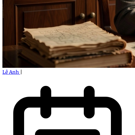
Lê Anh
|