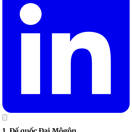
1. Đế quốc Đại Môgôn