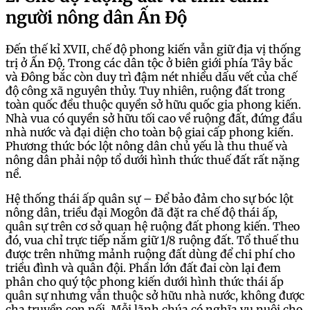
người nông dân Ấn Độ
Đến thế kỉ XVII, chế độ phong kiến vẫn giữ địa vị thống
trị ở Ấn Độ. Trong các dân tộc ở biên giới phía Tây bắc
và Đông bắc còn duy trì đậm nét nhiều dấu vết của chế
độ công xã nguyên thủy. Tuy nhiên, ruộng đất trong
toàn quốc đều thuộc quyền sở hữu quốc gia phong kiến.
Nhà vua có quyền sở hữu tối cao về ruộng đất, đứng đầu
nhà nước và đại diện cho toàn bộ giai cấp phong kiến.
Phương thức bóc lột nông dân chủ yếu là thu thuế và
nông dân phải nộp tổ dưới hình thức thuế đất rất nặng
nề.
Hệ thống thái ấp quân sự – Để bảo đảm cho sự bóc lột
nông dân, triều đại Mogôn đã đặt ra chế độ thái ấp,
quân sự trên cơ sở quan hệ ruộng đất phong kiến. Theo
đó, vua chỉ trực tiếp nắm giữ 1/8 ruộng đất. Tổ thuế thu
được trên những mảnh ruộng đất dùng để chi phí cho
triều đình và quân đội. Phần lớn đất đai còn lại đem
phân cho quý tộc phong kiến dưới hình thức thái ấp
quân sự nhưng vẫn thuộc sở hữu nhà nước, không được
cha truyền con nối. Mỗi lãnh chúa có nghĩa vụ nuôi cho