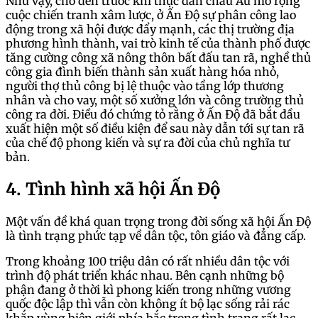
Như vậy, cho đến trước khi thực dân châu Âu mở rộng
cuộc chiến tranh xâm lược, ở Ấn Độ sự phân công lao
động trong xã hội được đẩy mạnh, các thị trường địa
phương hình thành, vai trò kinh tế của thành phố được
tăng cường công xã nông thôn bất đấu tan rã, nghề thủ
công gia đình biến thành sản xuất hàng hóa nhỏ,
người thợ thủ công bị lệ thuộc vào tầng lớp thương
nhân và cho vay, một số xưởng lớn và công trường thủ
công ra đời. Điều đó chứng tỏ rằng ở Ấn Độ đã bắt đầu
xuất hiện một số điều kiện để sau này dẫn tới sự tan rã
của chế độ phong kiến và sự ra đời của chủ nghĩa tư
bản.
4. Tình hình xã hội Ấn Độ
Một vấn đề khá quan trọng trong đời sống xã hội Ấn Độ
là tình trạng phức tạp về dân tộc, tôn giáo và đẳng cấp.
Trong khoảng 100 triệu dân có rất nhiều dân tộc với
trình độ phát triển khác nhau. Bên cạnh những bộ
phận đang ở thời kì phong kiến trong những vương
quốc độc lập thì vẫn còn không ít bộ lạc sống rải rác
khắp vùng biên giới phía bắc trong tình trạng rất lạc