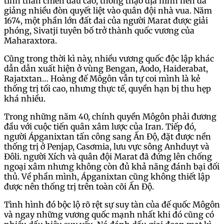
tinh thần chiến đấu cao, thông thạo địa hình nên đã
giảng nhiều đòn quyết liệt vào quân đội nhà vua. Năm
1674, một phần lớn đất đai của người Marat được giải
phóng, Sivatji tuyên bố trở thành quốc vương của
Maharaxtora.
Cũng trong thời kì này, nhiều vương quốc độc lập khác
dẫn dẫn xuất hiện ở vùng Bengan, Aodo, Haiderabat,
Rajatxtan… Hoàng đế Môgôn vẫn tự coi mình là kẻ
thống trị tối cao, nhưng thực tế, quyền hạn bị thu hẹp
khá nhiều.
Trong những năm 40, chính quyền Môgôn phải đương
đầu với cuộc tiến quân xâm lược của Iran. Tiếp đó,
người Ápganixtan tấn công sang Ấn Độ, đặt được nền
thống trị ở Penjap, Casơmia, lưu vực sông Anhduyt và
Đôli. người Xích và quân đội Marat đã đứng lên chống
ngoại xâm nhưng không còn đủ khả năng đánh bại đối
thủ. Về phần mình, Ápganixtan cũng không thiết lập
được nên thống trị trên toàn cõi Ấn Độ.
Tình hình đó bộc lộ rõ rệt sự suy tàn của đế quốc Môgôn
và ngay những vương quốc mạnh nhất khi đó cũng có