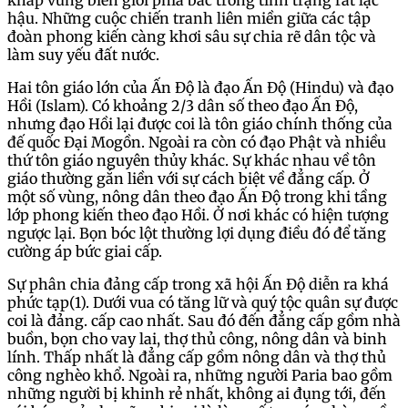
hậu. Những cuộc chiến tranh liên miền giữa các tập
đoàn phong kiến càng khơi sâu sự chia rẽ dân tộc và
làm suy yếu đất nước.
Hai tôn giáo lớn của Ấn Độ là đạo Ấn Độ (Hindu) và đạo
Hồi (Islam). Có khoảng 2/3 dân số theo đạo Ấn Độ,
nhưng đạo Hồi lại được coi là tôn giáo chính thống của
đế quốc Đại Mogồn. Ngoài ra còn có đạo Phật và nhiều
thứ tôn giáo nguyên thủy khác. Sự khác nhau về tôn
giáo thường gắn liền với sự cách biệt về đẳng cấp. Ở
một số vùng, nông dân theo đạo Ấn Độ trong khi tầng
lớp phong kiến theo đạo Hồi. Ở nơi khác có hiện tượng
ngược lại. Bọn bóc lột thường lợi dụng điều đó để tăng
cường áp bức giai cấp.
Sự phân chia đảng cấp trong xã hội Ấn Độ diễn ra khá
phức tạp(1). Dưới vua có tăng lữ và quý tộc quân sự được
coi là đảng. cấp cao nhất. Sau đó đến đẳng cấp gồm nhà
buồn, bọn cho vay lai, thợ thủ công, nông dân và binh
lính. Thấp nhất là đẳng cấp gồm nông dân và thợ thủ
công nghèo khổ. Ngoài ra, những người Paria bao gồm
những người bị khinh rẻ nhất, không ai đụng tới, đến