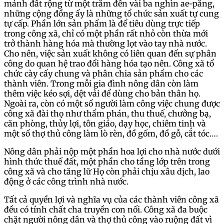
mảnh đất rộng từ một trăm đến vài ba nghìn ae-păng,
những cộng đồng ấy là những tổ chức sản xuất tự cung
tự cấp. Phần lớn sản phẩm là để tiêu dùng trực tiếp
trong công xã, chỉ có một phần rất nhỏ còn thừa mới
trở thành hàng hóa mà thường lọt vào tay nhà nước.
Cho nên, việc sản xuất không có liên quan đến sự phân
công do quan hệ trao đổi hàng hóa tạo nên. Công xã tổ
chức cày cấy chung và phân chia sản phẩm cho các
thành viên. Trong mỗi gia đình nông dân còn làm
thêm việc kéo sợi, dệt vải để dùng cho bản thân họ.
Ngoài ra, còn có một số người làm công việc chung được
công xã đài thọ như thẩm phán, thu thuế, chưởng bạ,
căn phòng, thủy lợi, tôn giáo, dạy học, chiêm tinh và
một số thợ thủ công làm lò rèn, đồ gốm, đồ gỗ, cắt tóc….
Nông dân phải nộp một phần hoa lợi cho nhà nước dưới
hình thức thuế đất, một phần cho tầng lớp trên trong
công xã và cho tăng lữ Họ còn phải chịu xâu dịch, lao
động ở các công trình nhà nước.
Tất cả quyền lợi và nghĩa vụ của các thành viên công xã
đều có tính chất cha truyền con nối. Công xã đa buộc
chặt người nông dân và thợ thủ công vào ruộng đất vì