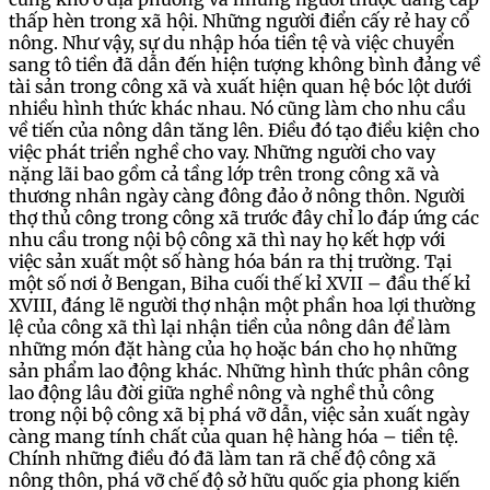
thấp hèn trong xã hội. Những người điển cấy rẻ hay cổ
nông. Như vậy, sự du nhập hóa tiền tệ và việc chuyển
sang tô tiền đã dẫn đến hiện tượng không bình đảng về
tài sản trong công xã và xuất hiện quan hệ bóc lột dưới
nhiều hình thức khác nhau. Nó cũng làm cho nhu cầu
về tiến của nông dân tăng lên. Điều đó tạo điều kiện cho
việc phát triển nghề cho vay. Những người cho vay
nặng lãi bao gồm cả tầng lớp trên trong công xã và
thương nhân ngày càng đông đảo ở nông thôn. Người
thợ thủ công trong công xã trước đây chỉ lo đáp ứng các
nhu cầu trong nội bộ công xã thì nay họ kết hợp với
việc sản xuất một số hàng hóa bán ra thị trường. Tại
một số nơi ở Bengan, Biha cuối thế kỉ XVII – đầu thế kỉ
XVIII, đáng lẽ người thợ nhận một phần hoa lợi thường
lệ của công xã thì lại nhận tiền của nông dân để làm
những món đặt hàng của họ hoặc bán cho họ những
sản phẩm lao động khác. Những hình thức phân công
lao động lâu đời giữa nghề nông và nghề thủ công
trong nội bộ công xã bị phá vỡ dẫn, việc sản xuất ngày
càng mang tính chất của quan hệ hàng hóa – tiền tệ.
Chính những điều đó đã làm tan rã chế độ công xã
nông thôn, phá vỡ chế độ sở hữu quốc gia phong kiến