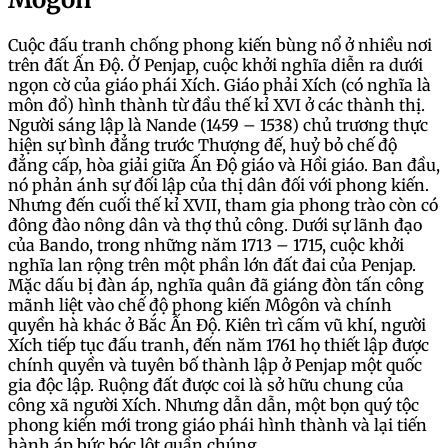
Cuộc đấu tranh chống phong kiến bùng nổ ở nhiều nơi
trên đất Ấn Độ. Ở Penjap, cuộc khởi nghĩa diễn ra dưới
ngọn cờ của giáo phái Xích. Giáo phải Xích (có nghĩa là
môn đổ) hình thành từ đầu thế kỉ XVI ở các thành thị.
Người sáng lập là Nande (1459 – 1538) chủ trương thực
hiện sự bình đẳng trước Thượng đế, huỷ bỏ chế độ
đẳng cấp, hòa giải giữa Ấn Độ giáo và Hồi giáo. Ban đầu,
nó phản ánh sự đối lập của thị dân đối với phong kiến.
Nhưng đến cuối thế kỉ XVII, tham gia phong trào còn có
đông đào nông dân và thợ thủ công. Dưới sự lãnh đạo
của Bando, trong những năm 1713 – 1715, cuộc khởi
nghĩa lan rộng trên một phần lớn đất đai của Penjap.
Mặc dấu bị đàn áp, nghĩa quân đã giáng đòn tấn công
mãnh liệt vào chế độ phong kiến Môgôn và chính
quyền hà khác ở Bắc Ấn Độ. Kiên trì cấm vũ khí, người
Xích tiếp tục đấu tranh, đến năm 1761 họ thiết lập được
chính quyền và tuyên bố thành lập ở Penjap một quốc
gia độc lập. Ruộng đất được coi là sở hữu chung của
công xã người Xích. Nhưng dẫn dẫn, một bọn quý tộc
phong kiến mới trong giáo phái hình thành và lại tiến
hành áp bức bóc lột quần chúng.