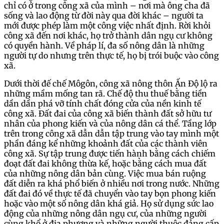
chỉ có ở trong công xã của mình – nơi mà ông cha đã
sống và lao động từ đời này qua đời khác – người ta
mới được phép làm một công việc nhất định. Rời khỏi
công xã đến nơi khác, họ trở thành dân ngụ cư không
có quyền hành. Về pháp lí, đa số nông dân là những
người tự do nhưng trên thực tế, họ bị trói buộc vào công
xã.
Dưới thời đế chế Môgôn, công xã nông thôn Ấn Độ lộ ra
những mầm mống tan rã. Chế độ thu thuế bằng tiền
dần dần phá vỡ tính chất đóng cửa của nền kinh tế
công xã. Đất đai của công xã biến thành đất sở hữu tư
nhân của phong kiến và của nông dân cá thể. Tầng lớp
trên trong công xã dẫn dẫn tập trung vào tay mình một
phần đáng kể những khoảnh đất của các thành viên
công xã. Sự tập trung được tiến hành bằng cách chiếm
đoạt đất đai không thừa kế, hoặc bằng cách mua đất
của những nông dân bản cùng. Việc mua bán ruộng
đất diễn ra khá phổ biến ở nhiều nơi trong nước. Những
đất đai đó về thực tế đã chuyển vào tay bọn phong kiến
hoặc vào một số nông dân khá giả. Họ sử dụng sức lao
động của những nông dân ngụ cư, của những người
cùng khổ ở địa phương và những người thuộc đảng cấp