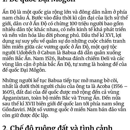
Ấn Độ là một quốc gia rộng lớn và đông dân nằm ở phía
nam châu Á. Bước vào đầu thời kì cận đại của lịch sử thế
giới, dân cư ở Ấn Độ có chừng 100 triệu người bao gồm
nhiều dân tộc khác nhau, có nền kinh tế khá phát triển
và nền văn hóa lâu đời phong phú. Đầu thế kỉ XVI, lợi
dụng sự suy yếu về quân sự do những cuộc chiến tranh
liên miền giữa các vương quốc ở Ấn Độ, một quỹ tộc
người Udobếch ở Cabun là Babua đã dẫn quân xuống
miền Bắc Ấn. Nam 1526, Babua đánh chiếm Đeli và các
vùng lân cận ở phía bắc Ấn Độ, tự xưng là hoàng đế của
đế quốc Đại Môgôn.
Những người kể tục Babua tiếp tục mở mang bờ cõi,
nhất là dưới thời người cháu của ông ta là Acoba (1556 –
1605), đất đai của đế quốc được mở rộng đến cả vùng
Ápganixtan, toàn bộ miền Bắc và Trung Ấn. Đến nửa
sau thế kỉ XVII biên giới đế quốc lan tới phía nam sông
Gồnđaviri. Một số vương quốc ở miền Nam bán đảo vẫn
còn giữ được độc lập.
2. Chế độ ruộng đất và tình cảnh