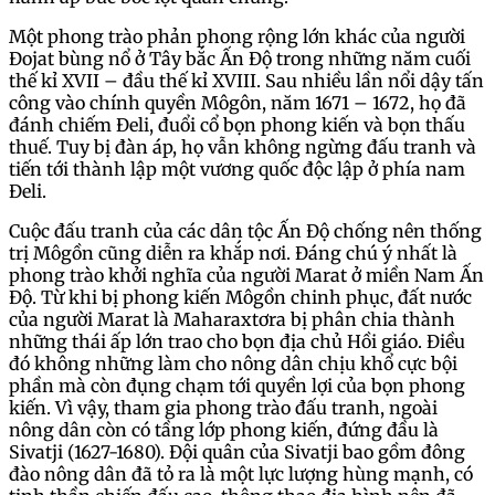
Một phong trào phản phong rộng lớn khác của người
Đojat bùng nổ ở Tây bắc Ấn Độ trong những năm cuối
thế kỉ XVII – đầu thế kỉ XVIII. Sau nhiều lần nổi dậy tấn
công vào chính quyền Môgôn, năm 1671 – 1672, họ đã
đánh chiếm Đeli, đuổi cổ bọn phong kiến và bọn thấu
thuế. Tuy bị đàn áp, họ vẫn không ngừng đấu tranh và
tiến tới thành lập một vương quốc độc lập ở phía nam
Đeli.
Cuộc đấu tranh của các dân tộc Ấn Độ chống nên thống
trị Môgồn cũng diễn ra khắp nơi. Đáng chú ý nhất là
phong trào khởi nghĩa của người Marat ở miền Nam Ấn
Độ. Từ khi bị phong kiến Môgồn chinh phục, đất nước
của người Marat là Maharaxtơra bị phân chia thành
những thái ấp lớn trao cho bọn địa chủ Hồi giáo. Điều
đó không những làm cho nông dân chịu khổ cực bội
phần mà còn đụng chạm tới quyền lợi của bọn phong
kiến. Vì vậy, tham gia phong trào đấu tranh, ngoài
nông dân còn có tầng lớp phong kiến, đứng đầu là
Sivatji (1627-1680). Đội quân của Sivatji bao gồm đông
đào nông dân đã tỏ ra là một lực lượng hùng mạnh, có