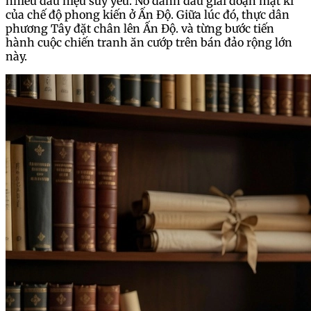
nhiều dấu hiệu suy yếu. Nó đánh dấu giai đoạn mạt kì
của chế độ phong kiến ở Ấn Độ. Giữa lúc đó, thực dân
phương Tây đặt chân lên Ấn Độ. và từng bước tiến
hành cuộc chiến tranh ăn cướp trên bán đảo rộng lớn
này.