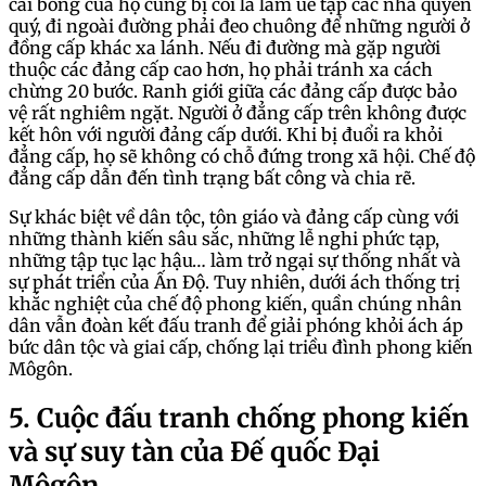
cái bóng của họ cũng bị coi là làm uế tạp các nhà quyền
quý, đi ngoài đường phải đeo chuông để những người ở
đồng cấp khác xa lánh. Nếu đi đường mà gặp người
thuộc các đảng cấp cao hơn, họ phải tránh xa cách
chừng 20 bước. Ranh giới giữa các đảng cấp được bảo
vệ rất nghiêm ngặt. Người ở đẳng cấp trên không được
kết hôn với người đảng cấp dưới. Khi bị đuổi ra khỏi
đẳng cấp, họ sẽ không có chỗ đứng trong xã hội. Chế độ
đẳng cấp dẫn đến tình trạng bất công và chia rẽ.
Sự khác biệt về dân tộc, tôn giáo và đảng cấp cùng với
những thành kiến sâu sắc, những lễ nghi phức tạp,
những tập tục lạc hậu… làm trở ngại sự thống nhất và
sự phát triển của Ấn Độ. Tuy nhiên, dưới ách thống trị
khắc nghiệt của chế độ phong kiến, quần chúng nhân
dân vẫn đoàn kết đấu tranh để giải phóng khỏi ách áp
bức dân tộc và giai cấp, chống lại triều đình phong kiến
Môgôn.
5. Cuộc đấu tranh chống phong kiến
và sự suy tàn của Đế quốc Đại
Môgôn