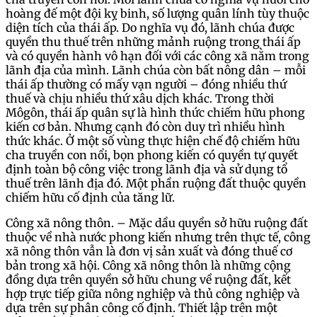
hoàng đế một đội kỵ binh, số lượng quân lính tùy thuộc
diện tích của thái ấp. Do nghĩa vụ đó, lãnh chúa được
quyền thu thuế trên những mảnh ruộng trong thái ấp
và có quyền hành vô hạn đối với các công xã nằm trong
lãnh địa của mình. Lãnh chúa còn bất nông dân – mỗi
thái ấp thường có mấy vạn người – đóng nhiều thứ
thuế và chịu nhiều thứ xâu dịch khác. Trong thời
Môgôn, thái ấp quân sự là hình thức chiếm hữu phong
kiến cơ bản. Nhưng cạnh đó còn duy trì nhiều hình
thức khác. Ở một số vùng thực hiện chế độ chiếm hữu
cha truyền con nổi, bọn phong kiến có quyền tự quyết
định toàn bộ công việc trong lãnh địa và sử dụng tổ
thuế trên lãnh địa đó. Một phần ruộng đất thuộc quyền
chiếm hữu cố định của tăng lữ.
Công xã nông thôn. – Mặc dầu quyền sở hữu ruộng đất
thuộc về nhà nước phong kiến nhưng trên thực tế, công
xã nông thôn vẫn là đơn vị sản xuất và đóng thuế cơ
bản trong xã hội. Công xã nông thôn là những cộng
đồng dựa trên quyền sở hữu chung về ruộng đất, kết
hợp trực tiếp giữa nông nghiệp và thủ công nghiệp và
dựa trên sự phân công cố định. Thiết lập trên một