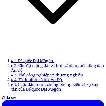
▸ 1. Đế quốc Đại Môgôn
▸ 2. Chế độ ruộng đất và tình cảnh người nông dân
Ấn Độ
▸ 3. Thủ công nghiệp và thương nghiệp
▸ 4. Tình hình xã hội Ấn Độ
▸ 5. Cuộc đấu tranh chống phong kiến và sự suy
tàn của Đế quốc Đại Môgôn
Chia sẻ: