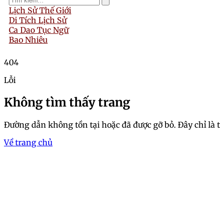
Lịch Sử Thế Giới
Di Tích Lịch Sử
Ca Dao Tục Ngữ
Bao Nhiêu
404
Lỗi
Không tìm thấy trang
Đường dẫn không tồn tại hoặc đã được gỡ bỏ. Đây chỉ là 
Về trang chủ
Trang chủ
Ngắm nhìn bộ ảnh 18+, ản
Hoài An