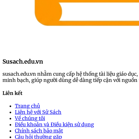
Susach.edu.vn
susach.edu.vn nhằm cung cấp hệ thống tài liệu giáo dục, 
minh bạch, giúp người dùng dễ dàng tiếp cận với nguồn t
Liên kết
Trang chủ
Liên hệ với Sử Sách
Về chúng tôi
Điều khoản và Điều kiện sử dụng
Chính sách bảo mật
Câu hỏi thường gặp