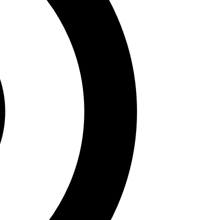
ưa bạn đến những hình ảnh vú đẹp và mông to của
ày không chỉ mang lại trải nghiệm thú vị mà còn giúp
i bạn bè để cùng nhau thưởng thức nhé!
ăn học uy tín. Bà đã xuất bản nhiều công trình học
ần bảo tồn di sản văn hóa dân gian trên Sử Sách.