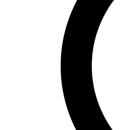
Chia sẻ:
Facebook
X
Pinterest
Copy link
Bạn có biết rằng ảnh dương nguyệt cầm đang trở thành
hotgirl Dương Nguyệt Cầm. Hãy cùng khám phá ngay để
Hy vọng rằng bạn đã tìm thấy những ảnh dương nguyệt 
bạn mở rộng kiến thức về nghệ thuật. Hãy quay lại để
Hoài An
Hoài An là chuyên gia hàng đầu về ca dao tục ngữ Việt 
thuật, nhận Giải thưởng Nghiên cứu Văn hóa Dân gian 2
Xem tất cả bài viết của tác giả