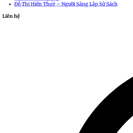
Đỗ Thị Hiền Thuý – Người Sáng Lập Sử Sách
Liên hệ
2024-10-22 22:37:00