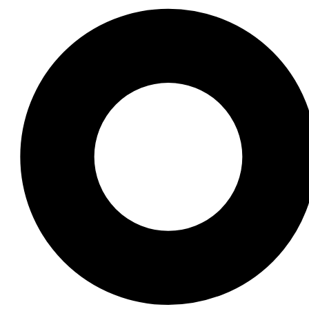
 xu hướng được nhiều người yêu thích? Bài viết này sẽ đ
 tìm thấy những điều thú vị!
cầm ưng ý và độc đáo qua bài viết này. Những hình ảnh n
 khám phá thêm nhiều nội dung hấp dẫn khác và chia sẻ vớ
Nam với hơn 15 năm kinh nghiệm nghiên cứu tại các viện v
015 và Giải Nhà nước về Văn học Nghệ thuật 2020, góp ph