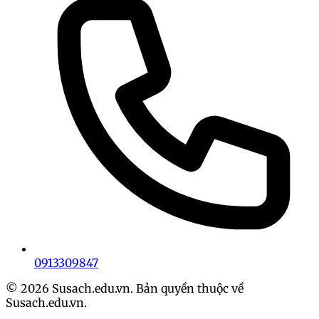
0913309847
© 2026 Susach.edu.vn. Bản quyền thuộc về
Susach.edu.vn.