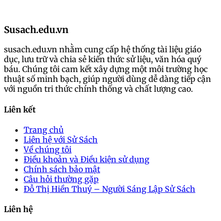
Susach.edu.vn
susach.edu.vn nhằm cung cấp hệ thống tài liệu giáo
dục, lưu trữ và chia sẻ kiến thức sử liệu, văn hóa quý
báu. Chúng tôi cam kết xây dựng một môi trường học
thuật số minh bạch, giúp người dùng dễ dàng tiếp cận
với nguồn tri thức chính thống và chất lượng cao.
Liên kết
Trang chủ
Liên hệ với Sử Sách
Về chúng tôi
Điều khoản và Điều kiện sử dụng
Chính sách bảo mật
Câu hỏi thường gặp
Đỗ Thị Hiền Thuý – Người Sáng Lập Sử Sách
Liên hệ