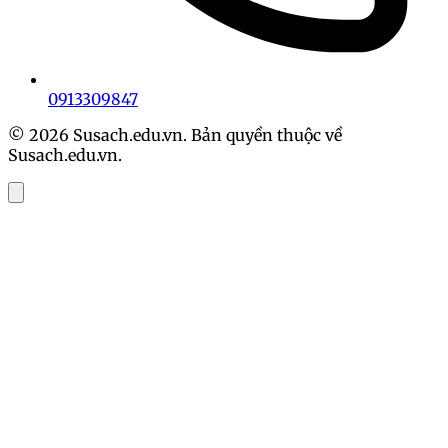
0913309847
© 2026 Susach.edu.vn. Bản quyền thuộc về
Susach.edu.vn.