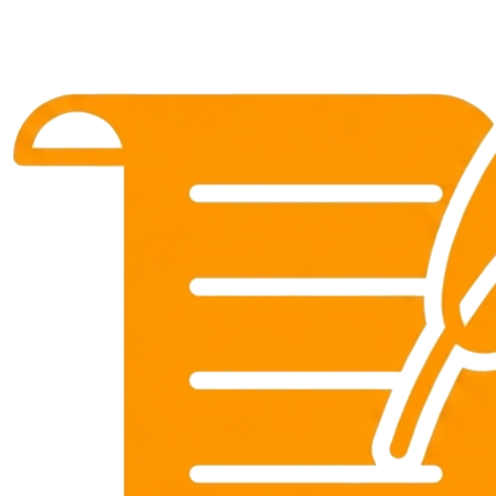
xinh đẹp và có phong
cách cuốn hút
Đọc Giả
•