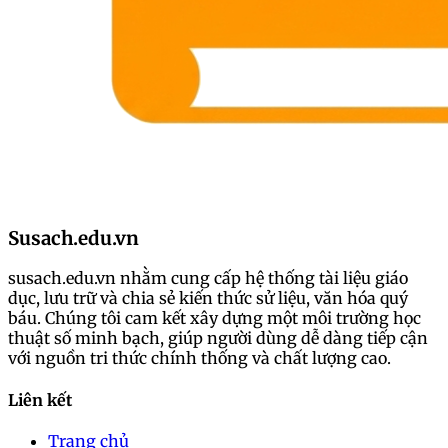
2024-10-24 00:18:14
Chia sẻ:
Facebook
X
Pinterest
Copy link
Chào mừng bạn đến với bài viết này, nơi chúng ta sẽ
cùng nhau khám phá ảnh 18+, ảnh sex gái Hàn mới
lớn. Những bức ảnh này không chỉ thể hiện vẻ đẹp
Susach.edu.vn
gợi cảm mà còn mang đến những trải nghiệm thú vị.
Hãy cùng nhau tìm hiểu ngay!
susach.edu.vn nhằm cung cấp hệ thống tài liệu giáo
dục, lưu trữ và chia sẻ kiến thức sử liệu, văn hóa quý
báu. Chúng tôi cam kết xây dựng một môi trường học
Cảm ơn bạn đã theo dõi bài viết về ảnh sex gái Hàn
thuật số minh bạch, giúp người dùng dễ dàng tiếp cận
mới lớn. Những hình ảnh và thông tin trong bài viết
với nguồn tri thức chính thống và chất lượng cao.
sẽ mang lại cho bạn những phút giây thú vị. Đừng
quên chia sẻ bài viết để mọi người cùng thưởng thức
Liên kết
vẻ đẹp này nhé!
Trang chủ