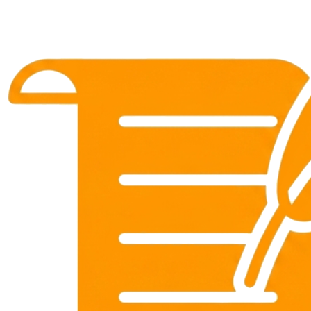
ảnh sex gái Hàn mới lớn
cực dâm đãng
Hoài An
•