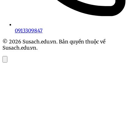
0913309847
© 2026 Susach.edu.vn. Bản quyền thuộc về
Susach.edu.vn.