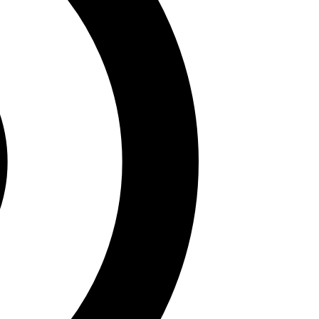
g khám phá bộ sưu tập mới nhất với những bức ảnh táo
săn đón khắp nơi!
ên theo dõi và cập nhật thêm nhiều hình ảnh thú vị
ăn học uy tín. Bà đã xuất bản nhiều công trình học
ần bảo tồn di sản văn hóa dân gian trên Sử Sách.