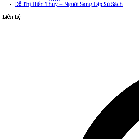
Đỗ Thị Hiền Thuý – Người Sáng Lập Sử Sách
Liên hệ
2024-10-21 00:59:36