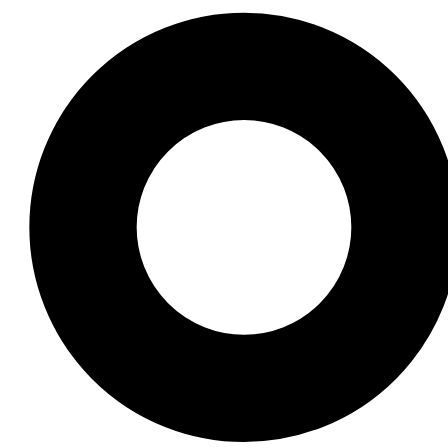
g, ảnh 18+, ảnh vú, ảnh mông gây sốt trên mạng? Hãy cùn
 lỡ, đây là cơ hội để cập nhật những hình ảnh đang được 
 cái nhìn cận cảnh về thế giới của các ngôi sao. Đừng qu
 bỏ lỡ bất kỳ khoảnh khắc nào!
Nam với hơn 15 năm kinh nghiệm nghiên cứu tại các viện v
015 và Giải Nhà nước về Văn học Nghệ thuật 2020, góp ph