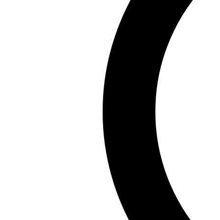
Chia sẻ:
Facebook
X
Pinterest
Copy link
Bạn đang tìm kiếm những ảnh sex người nổi tiếng đan
bạo và đầy hấp dẫn của các ngôi sao đình đám. Đừng bỏ
Bộ sưu tập ảnh sex người nổi tiếng đã mang đến cho bạn
khác trong thời gian tới. Hãy hành động ngay để không
Hoài An
Hoài An là chuyên gia hàng đầu về ca dao tục ngữ Việt 
thuật, nhận Giải thưởng Nghiên cứu Văn hóa Dân gian 2
Xem tất cả bài viết của tác giả