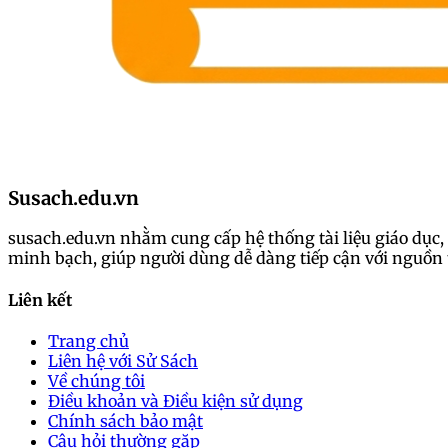
Susach.edu.vn
susach.edu.vn nhằm cung cấp hệ thống tài liệu giáo dục, 
minh bạch, giúp người dùng dễ dàng tiếp cận với nguồn t
Liên kết
Trang chủ
Liên hệ với Sử Sách
Về chúng tôi
Điều khoản và Điều kiện sử dụng
Chính sách bảo mật
Câu hỏi thường gặp