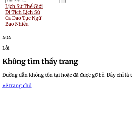
Lịch Sử Thế Giới
Di Tích Lịch Sử
Ca Dao Tục Ngữ
Bao Nhiêu
404
Lỗi
Không tìm thấy trang
Đường dẫn không tồn tại hoặc đã được gỡ bỏ. Đây chỉ là 
Về trang chủ
Trang chủ
Khám phá bộ ảnh sex người
Hoài An