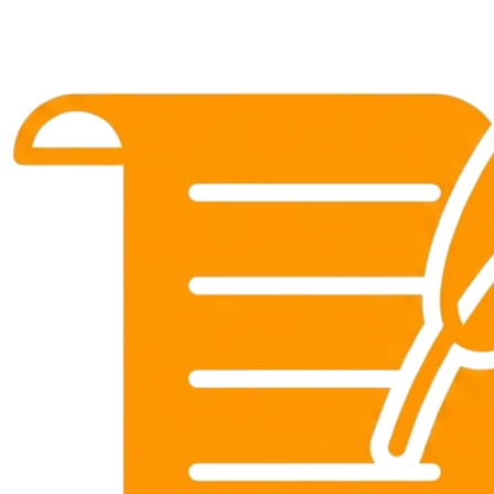
sex sinh viên hàng họ
ngon lành bán dâm
Hoài An
•