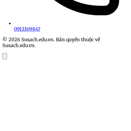
0913309847
© 2026 Susach.edu.vn. Bản quyền thuộc về
Susach.edu.vn.