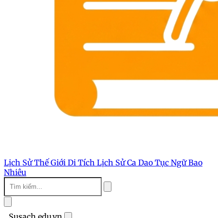
Lịch Sử Thế Giới
Di Tích Lịch Sử
Ca Dao Tục Ngữ
Bao
Nhiêu
Susach.edu.vn