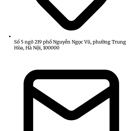
Chiến Lược Baccarat Giúp Tăng Cơ Hội
Thắng Tại 78Win
Áp dụng chiến lược thông minh có thể nâng cao tỷ lệ
thắng khi chơi Baccarat tại 78Win. Dưới đây là danh
sách các chiến lược hàng đầu, dựa trên phân tích xác
Số 5 ngõ 219 phố Nguyễn Ngọc Vũ, phường Trung
suất và kinh nghiệm thực tế:
Hòa, Hà Nội, 100000
Chiến lược Fibonacci
: Cược theo dãy số
Fibonacci (1,1,2,3,5...), tăng dần sau thua và giảm
sau thắng, giúp kiểm soát vốn tốt hơn.
Theo dõi xu hướng
: Ghi chép kết quả các ván
trước (như Player thắng liên tiếp) để đặt cược
theo "đường zigzag" hoặc "đường thẳng".
Tránh cược Hòa
: Tỷ lệ thắng thấp (khoảng 9%),
dù phần thưởng cao, nên ưu tiên Player hoặc
Banker với lợi thế nhà cái chỉ 1-1.06%.
Sử dụng bonus
: Tại 78Win, tận dụng khuyến
mãi nạp tiền để tăng vốn, nhưng đọc kỹ điều
khoản.
Áp dụng linh hoạt, kết hợp với phần mềm theo dõi