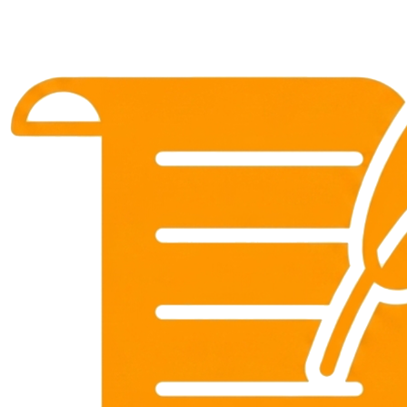
Hướng dẫn và chiến lược
thắng lợi hiệu quả
Đọc giả
•