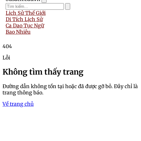
Lịch Sử Thế Giới
Di Tích Lịch Sử
Ca Dao Tục Ngữ
Bao Nhiêu
404
Lỗi
Không tìm thấy trang
Đường dẫn không tồn tại hoặc đã được gỡ bỏ. Đây chỉ là
trang thông báo.
Về trang chủ
Trang chủ
Thắng lớn mỗi ngày với