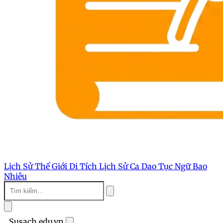
Lịch Sử Thế Giới
Di Tích Lịch Sử
Ca Dao Tục Ngữ
Bao
Nhiêu
Susach.edu.vn