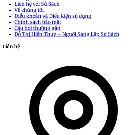
nền tảng hiện đại đã khiến trò chơi này trở nên
Liên hệ với Sử Sách
“nghiện” đối với người chơi.
Về chúng tôi
Điều khoản và Điều kiện sử dụng
Điểm nổi bật đầu tiên chính là tốc độ của từng ván
Chính sách bảo mật
bài. Mỗi ván chỉ kéo dài khoảng 30 đến 60 giây, rất
Câu hỏi thường gặp
phù hợp với những ai ưa cảm giác nhanh – gọn –
Đỗ Thị Hiền Thuý – Người Sáng Lập Sử Sách
thắng liền tay. Trong thời đại số, không ai muốn chờ
đợi lâu, và Pok Deng tại Fun88 đáp ứng chính xác
Liên hệ
nhu cầu ấy.
Bài Pok Deng tại Fun88 có gì đặc biệt đến
vậy?
Thứ hai, hệ thống chơi đa dạng cho phép bạn:
Tham gia làm người chia bài (Dealer) nếu bạn
muốn thử cảm giác “làm chủ cuộc chơi”.
Đặt cược vào nhiều cửa cùng lúc, nâng cao tỷ lệ
chiến thắng.
Chơi với người thật thay vì chỉ là AI – tăng trải
nghiệm chân thực.