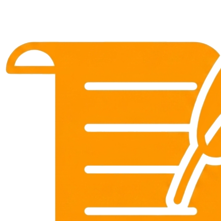
MMLIVE giúp tăng tỷ lệ
trúng cao
Đọc giả
•