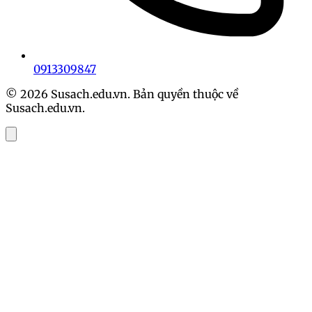
"tất tay" chỉ vì một linh cảm.
Chiến thuật đánh bao lô tại MMLIVE
không dành cho số đông
0913309847
Hướng dẫn tải app MMLIVE chơi
© 2026 Susach.edu.vn. Bản quyền thuộc về
bao lô mọi lúc mọi nơi
Susach.edu.vn.
Việc chơi bao lô tại MMLIVE sẽ trở nên thuận tiện
hơn khi bạn
Tải App MMLIVE
về điện thoại. Dưới đây
là hướng dẫn nhanh:
Bước 1: Truy cập trang chủ chính thức của
MMLIVE
Tìm kiếm cụm từ khóa
"Tải MMLIVE chính thức"
trên Google, bạn sẽ thấy đường dẫn chính chủ.
Tránh tải app từ nguồn lạ dễ bị dính phần mềm giả
mạo.
Bước 2: Chọn hệ điều hành phù hợp