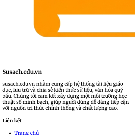
2025-05-07 20:45:50
Chia sẻ:
Facebook
X
Pinterest
Copy link
Cá cược thể thao 1winclub
trực tuyến sôi động hiện
nay, việc lựa chọn một nhà cái uy tín và chất lượng là
yếu tố quyết định thành công của mỗi bet thủ. Bài
Susach.edu.vn
viết này sẽ đi sâu phân tích kinh nghiệm cá cược tại
một nền tảng hàng đầu châu Á. Hãy cùng
1win club
khám phá điểm mạnh, điểm yếu và cơ hội chiến
susach.edu.vn nhằm cung cấp hệ thống tài liệu giáo
thắng khi tham gia thể thao tại đây.
dục, lưu trữ và chia sẻ kiến thức sử liệu, văn hóa quý
báu. Chúng tôi cam kết xây dựng một môi trường học
Cá cược thể thao 1winclub toàn
thuật số minh bạch, giúp người dùng dễ dàng tiếp cận
với nguồn tri thức chính thống và chất lượng cao.
diện đa dạng và chuyên nghiệp
Liên kết
Là một chuyên gia trong lĩnh vực thể thao tôi nhận
thấy rằng sự thành công trong cá cược trực tuyến
Trang chủ