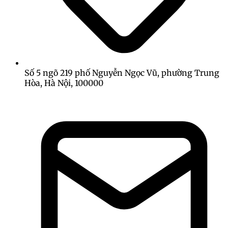
Để tạo ra một môi trường cá cược lý tưởng, nhiều yếu
tố cần được kết hợp hoàn hảo. Một trong những ưu
điểm đáng chú ý đó là việc cung cấp nhiều loại kèo
cược đa dạng. Ngoài các loại kèo cược cơ bản như
châu Á, châu Âu, tài xỉu, game thủ còn có cơ hội
khám phá các kèo cược đặc biệt hấp dẫn và tỷ lệ
thưởng cao hơn.
Số 5 ngõ 219 phố Nguyễn Ngọc Vũ, phường Trung
Hòa, Hà Nội, 100000
Mức độ đa dạng này đảm bảo cược thủ sẽ có những
trải nghiệm
Cá cược thể thao 1winclub
không bị
nhàm chán.Hơn nữa, hệ thống giao diện người dùng
được thiết kế tối ưu, hiện đại và thân thiện, cho phép
mọi đối tượng người dùng dễ dàng làm quen và thao
tác ngay cả khi mới tiếp cận.
Điều này đảm bảo sự thuận tiện và tối ưu hóa trải
nghiệm của game thủ trong suốt quá trình đặt cược
và theo dõi các trận đấu trực tuyến. Sự tối giản, khoa
học, và trực quan trong giao diện cũng thể hiện đẳng
cấp chuyên nghiệp.
Tỷ lệ cược và chiến thuật cá cược