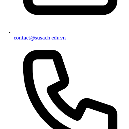
thông minh, thắng lớn
Chìa khóa để chiến thắng trong cá cược chuyên mục
thể thao online là sự kết hợp giữa hiểu biết sâu rộng
về môn thể thao, khả năng phân tích chính xác và
lựa chọn kèo cược hợp lý.
contact@susach.edu.vn
Tỷ lệ Cá cược thể thao 1winclub xanh chín,
cuốn hút hiện nay
Tỷ lệ cược hấp dẫn tại nền tảng này là một yếu tố tạo
động lực thu hút nhiều game thủ tham gia. Các
chuyên gia phân tích sẽ cung cấp nhận định sâu sắc
và thông tin trận đấu chi tiết cho bet thủ, tạo cơ sở
giúp họ đưa ra quyết định đúng đắn.
Tỷ lệ cá cược xanh chín, cuốn hút hiện
nay
Chiến thuật thông minh