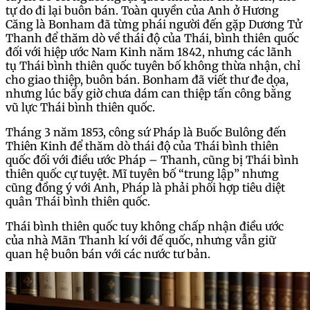
tự do đi lại buôn bán. Toàn quyền của Anh ở Hương
Căng là Bonham đã từng phái người đến gặp Dương Tử
Thanh để thăm dò về thái độ của Thái, bình thiên quốc
đối với hiệp ước Nam Kinh năm 1842, nhưng các lãnh
tụ Thái bình thiên quốc tuyên bố không thừa nhận, chỉ
cho giao thiệp, buôn bán. Bonham đã viết thư đe dọa,
nhưng lúc bấy giờ chưa dám can thiệp tấn công bằng
vũ lực Thái bình thiên quốc.
Tháng 3 năm 1853, công sứ Pháp là Buốc Bulông đến
Thiên Kinh để thăm dò thái độ của Thái bình thiên
quốc đối với điều ước Pháp – Thanh, cũng bị Thái bình
thiên quốc cự tuyệt. Mĩ tuyên bố “trung lập” nhưng
cũng đồng ý với Anh, Pháp là phải phối hợp tiêu diệt
quân Thái bình thiên quốc.
Thái bình thiên quốc tuy không chấp nhận điều ước
của nhà Mãn Thanh kí với đế quốc, nhưng vẫn giữ
quan hệ buôn bán với các nước tư bản.