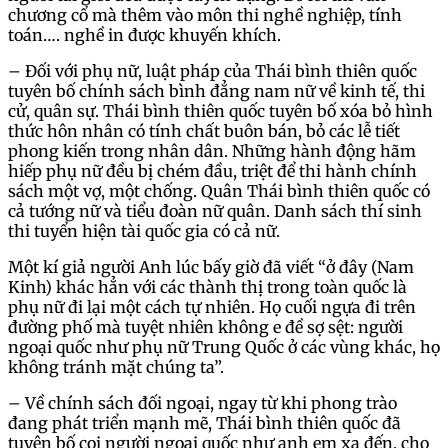
chương cổ mà thêm vào môn thi nghề nghiệp, tính
toán…. nghề in được khuyến khích.
– Đối với phụ nữ, luật pháp của Thái bình thiên quốc
tuyên bố chính sách bình đẳng nam nữ về kinh tế, thi
cử, quân sự. Thái bình thiên quốc tuyên bố xóa bỏ hình
thức hôn nhân có tính chất buôn bán, bỏ các lễ tiết
phong kiến trong nhân dân. Những hành động hãm
hiếp phụ nữ đều bị chém đầu, triệt để thi hành chính
sách một vợ, một chống. Quân Thái bình thiên quốc có
cả tướng nữ và tiểu đoàn nữ quân. Danh sách thí sinh
thi tuyển hiện tài quốc gia có cả nữ.
Một kí giả người Anh lúc bấy giờ đã viết “ở đây (Nam
Kinh) khác hẳn với các thành thị trong toàn quốc là
phụ nữ đi lại một cách tự nhiên. Họ cuối ngựa đi trên
đường phố mà tuyệt nhiên không e đề sợ sệt: người
ngoại quốc như phụ nữ Trung Quốc ở các vùng khác, họ
không tránh mặt chúng ta”.
– Về chính sách đối ngoại, ngay từ khi phong trào
đang phát triển mạnh mẽ, Thái bình thiên quốc đã
tuyên bố coi người ngoại quốc như anh em xa đến, cho