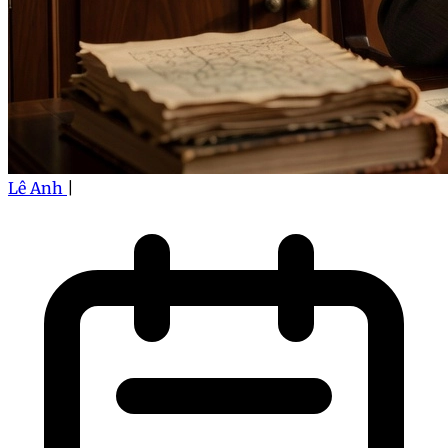
Lê Anh
|