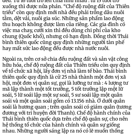
đều. Từ 16 tuổi trở lên chia như nhau : từ 15 tuổi trở
xuống thì được nửa phán. “Chế độ ruộng đất của Thiên
triều” còn quy định mới nhà đều phải trồng dâu nuôi
tằm, dệt vải, nuôi gia súc. Những sản phẩm lao động
thu hoạch không được làm của riêng. Các gia đình có
việc ma chay, cưới xin thì đều dùng chi phí của kho
chung (Quốc khổ), nhưng có hạn định. Đồng thời Thái
bình thiên quốc cũng quy định những người tàn phế
hay mất sức lao động đều được nhà nước nuôi.
Ngoài ra, trên cơ sở chia đều ruộng đất và sản vật công
hữu hóa, chế độ ruộng đất của Thiên triều còn quy định
về tổ chức xã hội, lấy đơn vị nhà làm tế bào. Thái bình
thiên quốc quy định là cử 25 nhà thành một đơn vị xã
hội, một đơn vị quân sự, gọi là lưỡng tư mà : 4 lượng tư
mã lập thành một tốt trưởng, 5 tốt trưởng lập một lữ
soái, 5 lữ soái lập một sự soái, 5 sư soái lập một quân
soái và một quân soái gồm có 13.156 nhà. Ở dưới quân
soái là hương quan ; trên quân soái có giám quân (tương
đương với tri huyện đời Thanh). Chế độ hành chính của
Thái bình thiên quốc dựa trên chế độ quân sự, cho nên
hệ thống tổ chức của hành chính và quân sự giống
nhau. Những người sáng lập ra nó có lẽ muốn thống