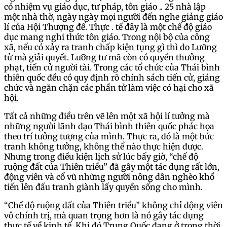
có nhiệm vụ giáo dục, tư pháp, tôn giáo .. 25 nhà lập
một nhà thờ, ngày ngày mọi người đến nghe giảng giáo
lí của Hội Thượng đế. Thực . tế đây là một chế độ giáo
dục mang nghi thức tôn giáo. Trong nội bộ của công
xã, nếu có xảy ra tranh chấp kiện tụng gì thì do Lưỡng
tử mà giải quyết. Lưỡng tư mã còn có quyền thưởng
phạt, tiến cử người tài. Trong các tổ chức của Thái bình
thiên quốc đều có quy định rõ chính sách tiến cử, giáng
chức và ngăn chặn các phần tử làm việc có hại cho xã
hội.
Tất cả những điều trên vẽ lên một xã hội lí tưởng mà
những người lãnh đạo Thái bình thiên quốc phác họa
theo trí tưởng tượng của mình. Thực ra, đó là một bức
tranh không tưởng, không thể nào thực hiện được.
Nhưng trong điều kiện lịch sử lúc bấy giờ, “chế độ
ruộng đất của Thiên triều” đã gây một tác dụng rất lớn,
động viên và cổ vũ những người nông dân nghèo khổ
tiến lên đấu tranh giành lấy quyền sống cho mình.
“Chế độ ruộng đất của Thiên triều” không chỉ động viên
vô chính trị, mà quan trọng hơn là nó gây tác dụng
thực tế về kinh tế. Khi đó Trung Quốc đang ở trong thời