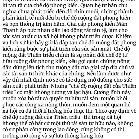
kì tan rã của chế độ phong kiến. Quan hệ tư bản chủ
nghĩa chưa phát triển đến độ chín muồi, những thành
phần kinh tế mới đều bị chế độ ruộng đất phong kiến
và bọn thống trị kìm hãm. Giai cấp phong kiến Mãn
Thanh áp bức nhân dân lao động rất tàn tệ, làm cho
sức sản xuất của xã hội không phát triển được. Nhiệm
vụ lịch sử lúc bấy giờ là đập tan chế độ ruộng đất phong
kiến ràng buộc sự phát triển của sức sản xuất. Chế độ
ruộng đất Thiên triều chính là sự phản đối chế độ tư
hữu ruộng đất phong kiến, kêu gọi quán chúng nông
dân đứng lên tịch thu ruộng đất của giai cấp địa chủ và
các tài sản tư hữu khác của chúng. Nếu làm được như
vậy thì nhất định nó sẽ có tác dụng mở đường cho sức
sản xuất phát triển. Nhưng “chế độ ruộng đất của Thiên
triều” có mặt không tưởng và lạc hậu. Cương lĩnh này
muốn xóa bỏ tất cả quyền tư hữu tài sản, muốn khôi
phục các công xã nông thôn, muốn đem một quan hệ
xã hội cũ đã thời lí tưởng hóa thực thi. Theo quy định về
chế độ ruộng đất của Thiên triều” thì trong xã hội
không thể có bất cứ một thứ tài sản tư hữu nào, không
có sự phân công trong lao động, cũng không có thị
trường mở rộng và sự lưu thông hàng hóa.