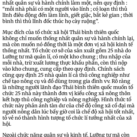
nhất quân sự và hành chính làm một, nên quy định :
“mỗi nhà phải có một người vào lính ; có loạn thì thủ
lĩnh điêu động đến làm lính, giết giặc, bắt kẻ gian ; thời
bình thì thủ lĩnh đốc thúc họ cày ruộng”.
Mục đích của tổ chức xã hội Thái bình thiên quốc
không chỉ muốn thống nhất quân sự và hành chính lại,
mà còn muốn nó đồng thời là một đơn vị xã hội kinh tế
thống nhất. Tổ chức cơ sở của sản xuất gồm 25 nhà do
Lưỡng tư mã quản lí, có một kho chung ; thu nhập của
mỗi nhà, trừ xuất lương thực khẩu phần, còn thì nộp
vào kho chung, cung cấp theo quy định. Chính sách
cũng quy định 25 nhà quản lí cả thủ công nghiệp như
chế tạo nông cụ và đồ dùng trong gia đình vv. Rõ ràng
là những người lãnh đạo Thái bình thiên quốc muốn tổ
chức 25 nhà này thành đơn vị kiểu công xã nông thôn
kết hợp thủ công nghiệp và nông nghiệp. Hình thức tổ
chức này phản ánh tàn dư của chế độ công xã cổ đại mà
người nông dân lúc bấy giờ coi là chế độ xã hội tốt nhất,
tỏ vẻ nó thành hình tượng tổ chức lí tưởng nhất của xã
hội.
Ngoài chức năng quân sự và kinh tế, Lưỡng tư mã còn