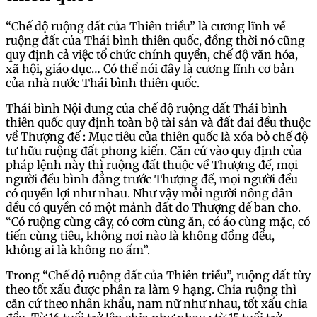
“Chế độ ruộng đất của Thiên triều” là cương lĩnh về
ruộng đất của Thái bình thiên quốc, đồng thời nó cũng
quy định cả việc tổ chức chính quyền, chế độ văn hóa,
xã hội, giáo dục… Có thể nói đây là cương lĩnh cơ bản
của nhà nước Thái bình thiên quốc.
Thái bình Nội dung của chế độ ruộng đất Thái bình
thiên quốc quy định toàn bộ tài sản và đất đai đều thuộc
về Thượng đế : Mục tiêu của thiên quốc là xóa bỏ chế độ
tư hữu ruộng đất phong kiến. Căn cứ vào quy định của
pháp lệnh này thì ruộng đất thuộc về Thượng đế, mọi
người đều bình đẳng trước Thượng đế, mọi người đều
có quyền lợi như nhau. Như vậy mỗi người nông dân
đều có quyền có một mảnh đất do Thượng đế ban cho.
“Có ruộng cùng cây, có cơm cùng ăn, có áo cùng mặc, có
tiến cùng tiêu, không nơi nào là không đồng đều,
không ai là không no ấm”.
Trong “Chế độ ruộng đất của Thiên triều”, ruộng đất tùy
theo tốt xấu được phân ra làm 9 hạng. Chia ruộng thì
căn cứ theo nhân khẩu, nam nữ như nhau, tốt xấu chia