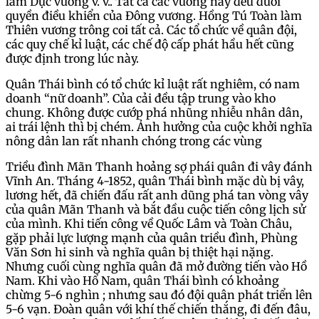
làm Dực vương v. v.. Tất cả các vương này đều dưới
quyền điều khiển của Đông vương. Hồng Tú Toàn làm
Thiên vương trông coi tất cả. Các tổ chức về quân đội,
các quy chế kỉ luật, các chế độ cấp phát hầu hết cũng
được định trong lúc này.
Quân Thái bình có tổ chức kỉ luật rất nghiêm, có nam
doanh “nữ doanh”. Của cải đều tập trung vào kho
chung. Không được cướp phá nhũng nhiễu nhân dân,
ai trái lệnh thì bị chém. Ảnh hưởng của cuộc khởi nghĩa
nông dân lan rất nhanh chóng trong các vùng
Triều đình Mãn Thanh hoảng sợ phái quân đi vây đánh
Vĩnh An. Tháng 4-1852, quân Thái bình mặc dù bị vây,
lương hết, đã chiến đấu rất anh dũng phá tan vòng vây
của quân Mãn Thanh và bắt đầu cuộc tiến công lịch sử
của mình. Khi tiến công về Quốc Lâm và Toàn Châu,
gặp phải lực lượng mạnh của quân triều đình, Phùng
Văn Sơn hi sinh và nghĩa quân bị thiệt hại nặng.
Nhưng cuối cùng nghĩa quân đã mở đường tiến vào Hồ
Nam. Khi vào Hổ Nam, quân Thái bình có khoảng
chừng 5-6 nghìn ; nhưng sau đó đội quân phát triển lên
5-6 vạn. Đoàn quân với khí thế chiến thắng, đi đến đâu,