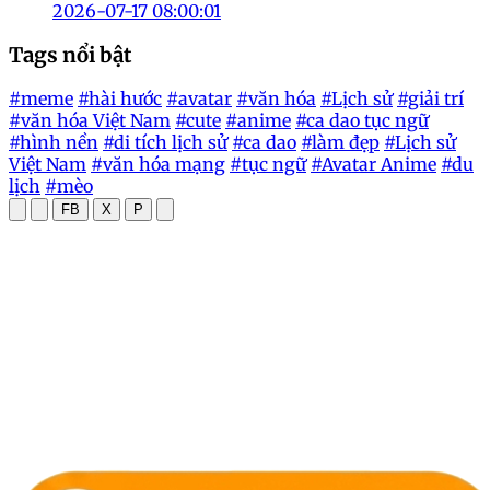
2026-07-17 08:00:01
Tags nổi bật
#meme
#hài hước
#avatar
#văn hóa
#Lịch sử
#giải trí
#văn hóa Việt Nam
#cute
#anime
#ca dao tục ngữ
#hình nền
#di tích lịch sử
#ca dao
#làm đẹp
#Lịch sử
Việt Nam
#văn hóa mạng
#tục ngữ
#Avatar Anime
#du
lịch
#mèo
FB
X
P