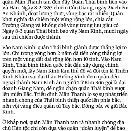
quân Mãn Thanh tan đến đấy. Quân Thái bình tiến vào
Và Hán. Ngày 8-2-1853 chiếm Cửu Giang, ngày 24 chiếm
An Khánh, đoạt lương thực, vàng bạc rất nhiều. Quân
khởi nghĩa đã chiếm một vùng rộng lớn, chia cắt
Trường Giang và khống chế vùng trung lưu giàu có.
Ngày 8-3 quân Thái bình bao vây Nam Kinh, mười ngày
sau thì chiếm được thành.
Vào Nam Kinh, quân Thái bình giành được thắng lợi to
lớn. Chỉ trong vòng hơn 2 năm đã tiến công thắng lợi
trên một vùng đất đai rộng lớn hơn 10 tỉnh. Vào Nam
Kinh, Thái bình thiên quốc bắt đầu xây dựng chính
quyền mới, lấy Nam Kinh làm thủ đô và đổi tên là Thiên
Kinh.Khâm sai đại thần Hưởng Vinh đem quân đến
ngoại thành Nam Kinh án ngữ ở Tử Kim Sơn gọi là đại
doanh Giang Nam, để ngăn chặn quân Thái bình vượt
lên miền Bắc. Triều đình Mãn Thanh lo sợ sự phát triển
nhanh chóng của Thái bình thiên quốc lên phía bắc,
nên vội vàng điều quân từ Tây bắc, Đông bắc về giữ Bắc
Kinh.
Ở khắp nơi, quân Mãn Thanh tan rã nhanh chóng địa
chủ Hán tộc chỉ còn dựa vào quân “đoàn luyện” để bảo