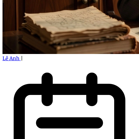
Lê Anh
|