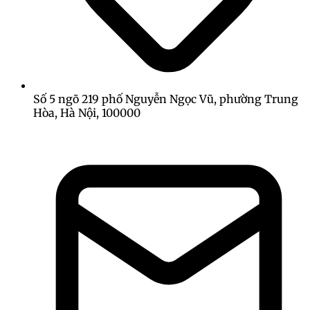
Dân chơi bài chuyên nghiệp thường nhắc đến các
mánh khóe bịp để qua mặt đối thủ. Dù không
khuyến khích, việc hiểu các kỹ thuật này giúp anh
em cảnh giác hơn khi chơi. Dưới đây là một số chiêu
bài bịp phổ biến.
Đánh dấu bài
Số 5 ngõ 219 phố Nguyễn Ngọc Vũ, phường Trung
Hòa, Hà Nội, 100000
Đánh dấu bài là cách kẻ gian dùng dấu hiệu đặc biệt
(vết xước, nếp gấp) để nhận biết lá bài. Một số người
còn sử dụng kính áp tròng đặc biệt để nhìn dấu hiệu
này. Khi chơi offline, anh em cần kiểm tra kỹ bộ bài
trước khi vào ván.
Xếp bài và chia bài gian lận
Kỹ thuật này thường thấy ở các sòng bài không uy
tín. Người chia bài cố tình xếp các lá bài “đẹp” cho
đồng bọn hoặc giữ lại lá tốt. Để tránh, anh em nên
chọn chơi tại nhà cái rikvip, nơi hệ thống tự động
chia bài minh bạch, không ai can thiệp được.
Hợp tác giữa các người chơi