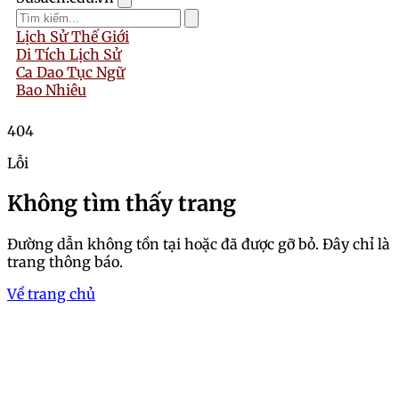
Lịch Sử Thế Giới
Di Tích Lịch Sử
Ca Dao Tục Ngữ
Bao Nhiêu
404
Lỗi
Không tìm thấy trang
Đường dẫn không tồn tại hoặc đã được gỡ bỏ. Đây chỉ là
trang thông báo.
Về trang chủ
Trang chủ
Cách đánh bài bịp cực an