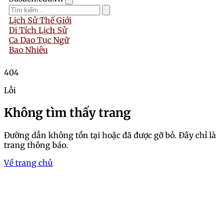
Lịch Sử Thế Giới
Di Tích Lịch Sử
Ca Dao Tục Ngữ
Bao Nhiêu
404
Lỗi
Không tìm thấy trang
Đường dẫn không tồn tại hoặc đã được gỡ bỏ. Đây chỉ là
trang thông báo.
Về trang chủ
Trang chủ
Cách phân tích kèo tài xỉu