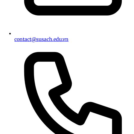
Các siêu phẩm nổi bật tại Casino Fun88
Roulette hay còn biết đến với cái tên cò quay, là một
trong những tựa game nổi bật, thu hút đông đảo
người chơi từ khắp nơi. Với 13 bàn chơi mang ID
contact@susach.edu.vn
riêng biệt, Casino Fun88 đảm bảo có phòng chinh
phục sẵn sàng phục vụ bất kỳ lúc nào. Giao diện bàn
chơi được thiết kế rõ ràng với bảng dự đoán chi tiết,
vòng quay hiển thị trực tiếp, tạo sự minh bạch và uy
tín tuyệt đối. Tại đây, bạn có thể dễ dàng lựa chọn
nhiều loại dự đoán khác nhau, từ đơn giản đến phức
tạp.
Blackjack
Blackjack là một trong những hình thức Casino
Fun88 kinh điển, mặc dù chỉ có hai phòng với ID 16
và 222, nhưng luôn thu hút lượng lớn thành viên.
Điều này làm nên sự khác biệt là số lượng người
dùng đông đảo tại mỗi bàn, cùng với lối chinh phục
phong phú và kịch tính. Người chơi có thể dự đoán