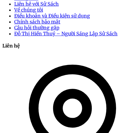
Liên hệ với Sử Sách
Đây là một trong những sòng bài trực tuyến hàng
Về chúng tôi
đầu, nổi bật với giao diện 3D tinh xảo cùng hàng loạt
Điều khoản và Điều kiện sử dụng
tính năng hiện đại, mang đến trải nghiệm giải trí
Chính sách bảo mật
đẳng cấp. Người chơi có thể đắm mình trong thế giới
Câu hỏi thường gặp
game bài đa dạng, từ những trò chơi truyền thống
Đỗ Thị Hiền Thuý – Người Sáng Lập Sử Sách
quen thuộc cho đến phiên bản cải tiến đầy sáng tạo.
Liên hệ
Một trong những điểm mạnh của Casino Fun88 là
khả năng truy cập mọi lúc, mọi nơi chỉ với thiết bị có
kết nối internet ổn định. Nhờ đó, bạn luôn được tận
hưởng cảm giác dự đoán chân thực mà không bị giới
hạn về không gian hay thời gian. Nhằm đáp ứng
nhu cầu ngày càng cao của khách hàng, chuyên mục
liên tục cập nhật và nâng cao chất lượng dịch vụ,
đồng thời không ngừng mở rộng kho trò chơi.
Điều này giúp nơi đây thu hút được lượng lớn người
tham gia, với khoảng 2 triệu người dùng truy cập
mỗi ngày. Đặc biệt, tự hào được cấp phép hoạt động
bởi PAGCOR, tổ chức quản lý uy tín trực thuộc chính
phủ Philippines.