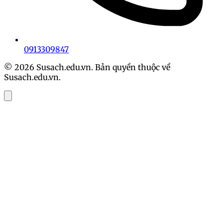
0913309847
© 2026 Susach.edu.vn. Bản quyền thuộc về
Susach.edu.vn.