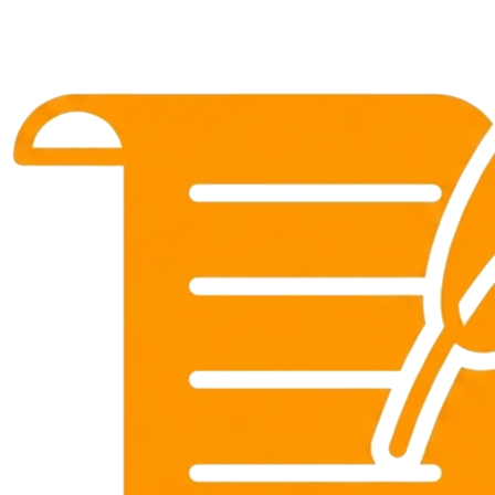
ảnh dàn gái xinh siêu đẹp
chất lượng cao
Đọc Giả
•