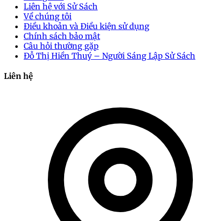
này, VINBET muốn tạo cho các hội viên của mình
Liên hệ với Sử Sách
một sân chơi an toàn, uy tín và đáng tin cậy bằng
Về chúng tôi
cách đưa ra những điều khoản sử dụng dịch vụ
Điều khoản và Điều kiện sử dụng
nhằm kiểm soát các hoạt động đổi thưởng tại đây
Chính sách bảo mật
tránh những trường hợp gian lận xảy đến.
Câu hỏi thường gặp
Đỗ Thị Hiền Thuý – Người Sáng Lập Sử Sách
Sơ qua về các điều khoản điều kiện của
Liên hệ
VINBET
Các quy định này bắt buộc tất cả mọi người cần phải
tuân thủ nếu như đã đăng ký tài khoản tại sân chơi
và đang muốn tận hưởng quãng thời gian giải trí thú
vị. Điều khoản điều kiện sẽ nêu rất rõ về trách nhiệm
của đôi bên trong việc xây dựng một sân chơi lành
mạnh. Nếu như người chơi vi phạm những điều
khoản này đồng nghĩa với việc họ sẽ bị xử phạt theo
đúng như các quy định được nêu rõ ở trong đó.
Anh em hoàn toàn có thể yên tâm khi sử dụng các
dịch vụ tại đây bởi VINBET là một thương hiệu cá
cược lớn trên thị trường. Mọi thông tin về luật lệ tại
trang chủ đều được xây dựng với mục đích mang tới