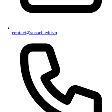
Điền chính xác các thông tin vào ô mục: Mọi
thông tin liên quan tới phương thức nạp rút, số
tiền, số điện thoại, mã OTP cần phải được cung
cấp một cách chính xác tuyệt đối.
Số tiền tối thiểu trong điều khoản điều kiện: Tại
VINBET, trang chủ đưa ra mức tiền tối thiểu khi
nạp rút đó là 50.000 VNĐ.
contact@susach.edu.vn
Thời gian xử lý giao dịch: Giao dịch có thể sẽ
được xử lý trong vòng từ 5 - 10 phút tuy nhiên
sẽ có trường hợp trong vòng 24 giờ hệ thống
mới có thể cập nhật yêu cầu và thực hiện.
Quy định liên quan tới điều khoản sử dụng
dịch vụ
Điều khoản điều kiện để tham gia chơi cược
Tất cả các cược thủ nếu muốn sử dụng dịch vụ của
VINBET cần phải tuân thủ theo đúng những điều
kiện của sân chơi đó là.
Không sử dụng các công cụ gian lận trong quá