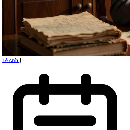
Lê Anh
|