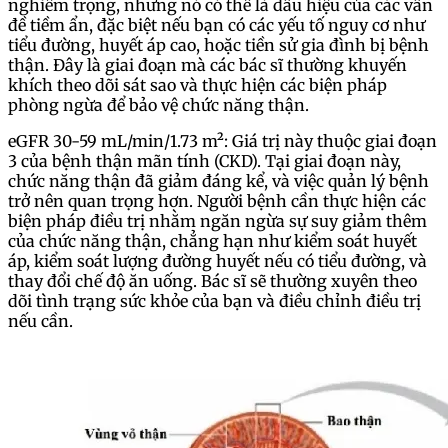
nghiêm trọng, nhưng nó có thể là dấu hiệu của các vấn
đề tiềm ẩn, đặc biệt nếu bạn có các yếu tố nguy cơ như
tiểu đường, huyết áp cao, hoặc tiền sử gia đình bị bệnh
thận. Đây là giai đoạn mà các bác sĩ thường khuyến
khích theo dõi sát sao và thực hiện các biện pháp
phòng ngừa để bảo vệ chức năng thận.
eGFR 30-59 mL/min/1.73 m²: Giá trị này thuộc giai đoạn
3 của bệnh thận mãn tính (CKD). Tại giai đoạn này,
chức năng thận đã giảm đáng kể, và việc quản lý bệnh
trở nên quan trọng hơn. Người bệnh cần thực hiện các
biện pháp điều trị nhằm ngăn ngừa sự suy giảm thêm
của chức năng thận, chẳng hạn như kiểm soát huyết
áp, kiểm soát lượng đường huyết nếu có tiểu đường, và
thay đổi chế độ ăn uống. Bác sĩ sẽ thường xuyên theo
dõi tình trạng sức khỏe của bạn và điều chỉnh điều trị
nếu cần.