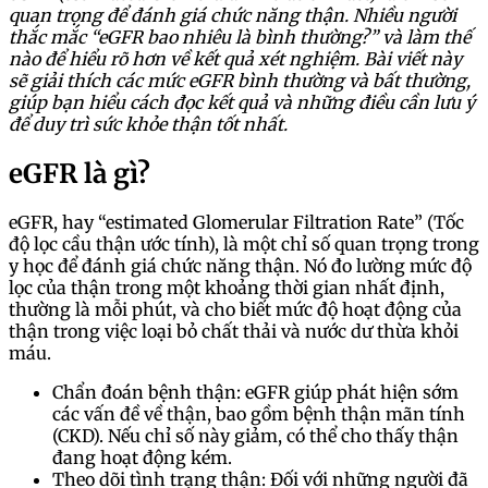
quan trọng để đánh giá chức năng thận. Nhiều người
thắc mắc “eGFR bao nhiêu là bình thường?” và làm thế
nào để hiểu rõ hơn về kết quả xét nghiệm. Bài viết này
sẽ giải thích các mức eGFR bình thường và bất thường,
giúp bạn hiểu cách đọc kết quả và những điều cần lưu ý
để duy trì sức khỏe thận tốt nhất.
eGFR là gì?
eGFR, hay “estimated Glomerular Filtration Rate” (Tốc
độ lọc cầu thận ước tính), là một chỉ số quan trọng trong
y học để đánh giá chức năng thận. Nó đo lường mức độ
lọc của thận trong một khoảng thời gian nhất định,
thường là mỗi phút, và cho biết mức độ hoạt động của
thận trong việc loại bỏ chất thải và nước dư thừa khỏi
máu.
Chẩn đoán bệnh thận: eGFR giúp phát hiện sớm
các vấn đề về thận, bao gồm bệnh thận mãn tính
(CKD). Nếu chỉ số này giảm, có thể cho thấy thận
đang hoạt động kém.
Theo dõi tình trạng thận: Đối với những người đã