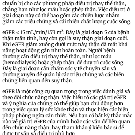
chuẩn bị cho các phương pháp điều trị thay thế thận,
chẳng hạn như lọc máu hoặc ghép thận. Việc điều trị ở
giai đoạn này có thể bao gồm các chiến lược nhằm
giảm các triệu chứng và cải thiện chất lượng cuộc sống.
eGFR < 15 mL/min/1.73 m²: Đây là giai đoạn 5 của bệnh
thận mãn tính, hay còn gọi là suy thận giai đoạn cuối.
Khi eGFR giảm xuống dưới mức này, thận đã mất khả
năng hoạt động gần như hoàn toàn. Người bệnh
thường cần điều trị thay thế thận, như lọc máu
(hemodialysis) hoặc ghép thận, để duy trì cuộc sống.
Đây là giai đoạn cần chăm sóc y tế chuyên sâu và
thường xuyên để quản lý các triệu chứng và các biến
chứng liên quan đến suy thận.
eGFR là một công cụ quan trọng trong việc đánh giá và
theo dõi chức năng thận. Việc hiểu rõ các giá trị eGFR
và ý nghĩa của chúng có thể giúp bạn chủ động hơn
trong việc quản lý sức khỏe thận và thực hiện các biện
pháp phòng ngừa cần thiết. Nếu bạn có bất kỳ thắc mắc
nào về giá trị eGFR của mình hoặc các vấn đề liên quan
đến chức năng thận, hãy tham khảo ý kiến bác sĩ để
được tư vấn và điều trị phù hợp.