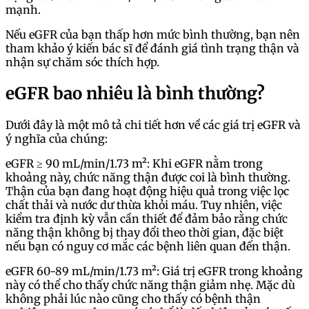
mạnh.
Nếu eGFR của bạn thấp hơn mức bình thường, bạn nên
tham khảo ý kiến bác sĩ để đánh giá tình trạng thận và
nhận sự chăm sóc thích hợp.
eGFR bao nhiêu là bình thường?
Dưới đây là một mô tả chi tiết hơn về các giá trị eGFR và
ý nghĩa của chúng:
eGFR ≥ 90 mL/min/1.73 m²: Khi eGFR nằm trong
khoảng này, chức năng thận được coi là bình thường.
Thận của bạn đang hoạt động hiệu quả trong việc lọc
chất thải và nước dư thừa khỏi máu. Tuy nhiên, việc
kiểm tra định kỳ vẫn cần thiết để đảm bảo rằng chức
năng thận không bị thay đổi theo thời gian, đặc biệt
nếu bạn có nguy cơ mắc các bệnh liên quan đến thận.
eGFR 60-89 mL/min/1.73 m²: Giá trị eGFR trong khoảng
này có thể cho thấy chức năng thận giảm nhẹ. Mặc dù
không phải lúc nào cũng cho thấy có bệnh thận