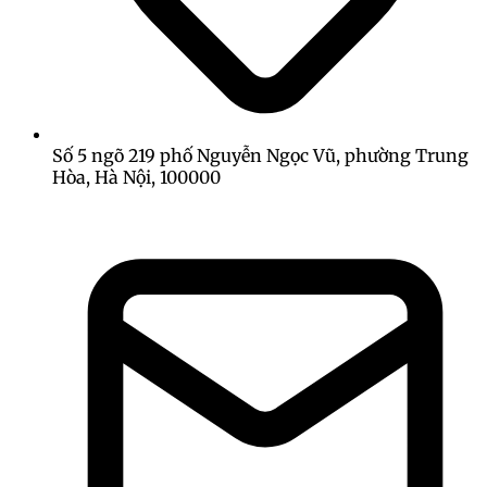
trò chơi này không chỉ hấp dẫn về gameplay mà còn
mang lại tỷ lệ thưởng cao, thu hút đông đảo người
chơi mỗi ngày với cơ hội trúng lớn liên tục.
Bắn cá đổi thưởng
Bắn cá tại
https://33winvn.me/
gây ấn tượng bởi đồ
Số 5 ngõ 219 phố Nguyễn Ngọc Vũ, phường Trung
họa sống động, hiệu ứng bắt mắt và âm thanh vui
Hòa, Hà Nội, 100000
nhộn đến bất ngờ. Trò chơi có nhiều chế độ từ dễ đến
khó, phù hợp cho cả người mới lẫn cao thủ yêu thích
hành động. Người chơi có thể săn boss để nhận phần
thưởng lớn mỗi ngày. Mỗi pha bắn cá đều mang lại
cảm giác hồi hộp và hứng khởi mãnh liệt.
Tài xỉu trực tuyến
Tài xỉu là trò chơi đơn giản, dễ hiểu nhưng lại đầy
tính chiến thuật và may rủi hấp dẫn. Người chơi chỉ
cần dự đoán kết quả tổng điểm của 3 viên xí ngầu
được nhà cái lắc. Game 33win thiết kế giao diện tài
xỉu rõ ràng, tốc độ nhanh, phù hợp cho những ai
muốn chơi ngắn mà thắng lớn dễ dàng.