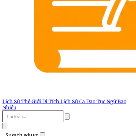
Lịch Sử Thế Giới
Di Tích Lịch Sử
Ca Dao Tục Ngữ
Bao
Nhiêu
Susach.edu.vn