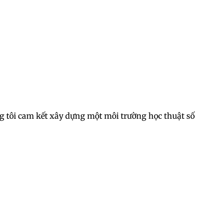
úng tôi cam kết xây dựng một môi trường học thuật số