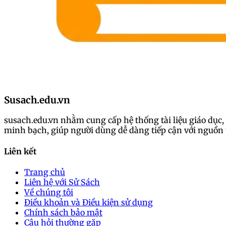
Susach.edu.vn
susach.edu.vn nhằm cung cấp hệ thống tài liệu giáo dục, 
minh bạch, giúp người dùng dễ dàng tiếp cận với nguồn t
Liên kết
Trang chủ
Liên hệ với Sử Sách
Về chúng tôi
Điều khoản và Điều kiện sử dụng
Chính sách bảo mật
Câu hỏi thường gặp