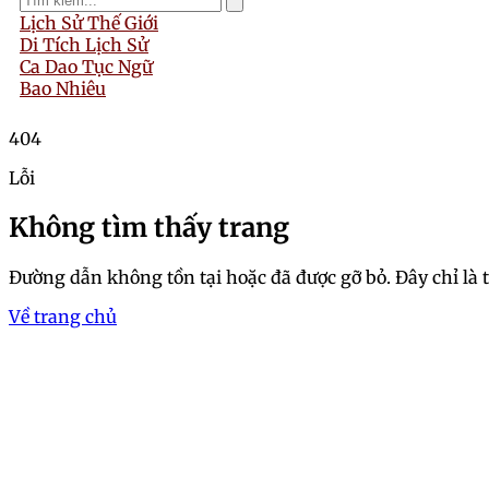
Lịch Sử Thế Giới
Di Tích Lịch Sử
Ca Dao Tục Ngữ
Bao Nhiêu
404
Lỗi
Không tìm thấy trang
Đường dẫn không tồn tại hoặc đã được gỡ bỏ. Đây chỉ là 
Về trang chủ
Trang chủ
Game bài 23Win – Sân chơi
Đọc giả