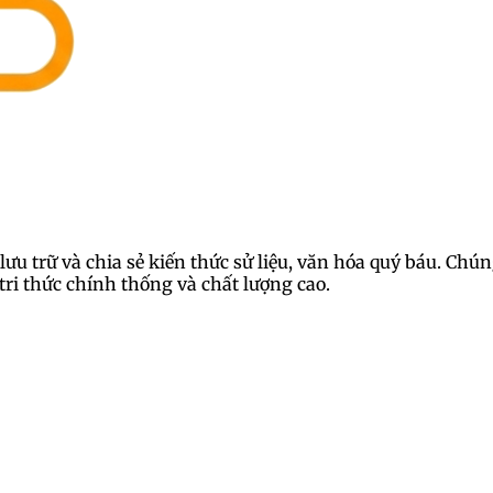
lưu trữ và chia sẻ kiến thức sử liệu, văn hóa quý báu. Ch
ri thức chính thống và chất lượng cao.