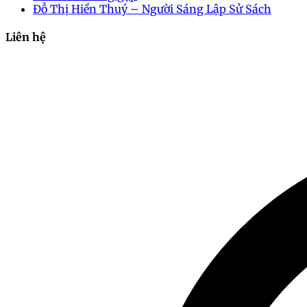
Đỗ Thị Hiền Thuý – Người Sáng Lập Sử Sách
Liên hệ
2025-03-18 06:52:18