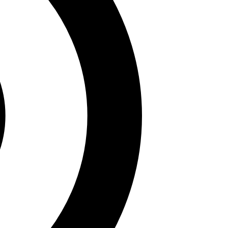
t, Mậu binh, Xì dách và nhiều phiên bản bài đổi thưởng
ai đam mê cá cược trực tuyến. Trong bài viết này,
Nhà
a.
 năm. Tại đây, bạn có thể lựa chọn nhiều thể loại game
 kịch tính hơn.
iền cược chỉ trong thời gian ngắn. Bên cạnh đó, hệ
t cược.