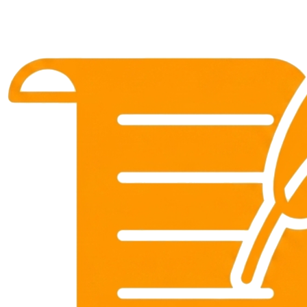
sex Hana Bunny leak gợi
dục Full HD
Hoài An
•