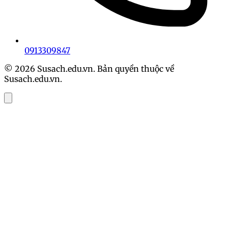
0913309847
© 2026 Susach.edu.vn. Bản quyền thuộc về
Susach.edu.vn.