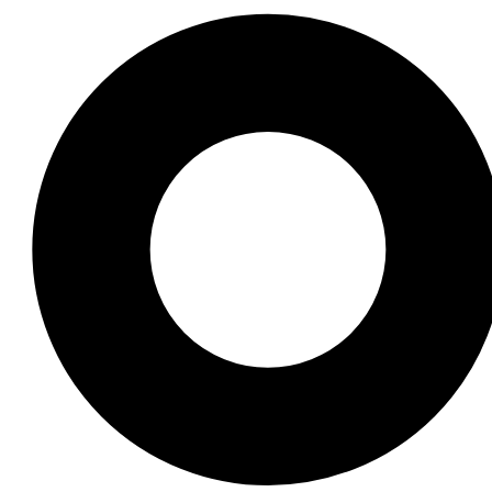
nh ảnh đẹp lạ? Bộ sưu tập hình gái xinh che mặt dưới đâ
a sức hút khó cưỡng. Hãy khám phá và chia sẻ cảm nhận c
ác tò mò, bí ẩn mà còn gợi mở những câu chuyện thú vị đ
 Đừng quên chia sẻ với bạn bè và quay lại để cập nhật th
 kinh nghiệm, đã truyền cảm hứng cho hàng ngàn người qua