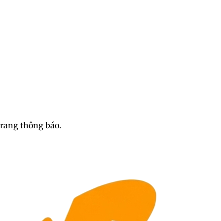
trang thông báo.
nh che mặt tuyệt đẹp chất l