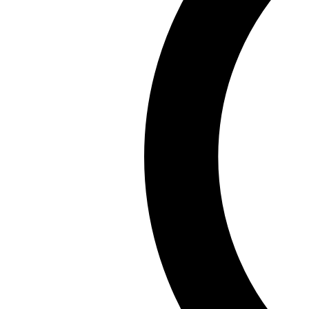
Chia sẻ:
Facebook
X
Pinterest
Copy link
Bạn yêu thích sự bí ẩn và muốn chiêm ngưỡng những hì
không chỉ thể hiện phong cách độc đáo mà còn ẩn chứ
Những hình gái xinh che mặt không chỉ đem lại cảm gi
đến cho bạn những khoảnh khắc ngắm nhìn thật thú vị.
Đọc Giả
Đọc Giả, bậc thầy tư duy đọc sách với hơn một thập kỷ
Xem tất cả bài viết của tác giả