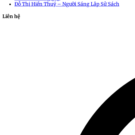
Đỗ Thị Hiền Thuý – Người Sáng Lập Sử Sách
Liên hệ
2024-10-16 08:51:57