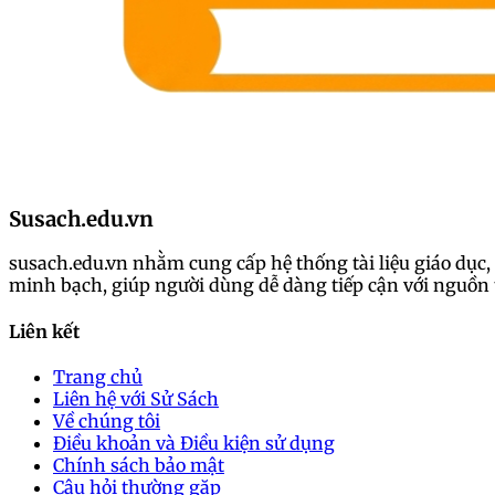
Susach.edu.vn
susach.edu.vn nhằm cung cấp hệ thống tài liệu giáo dục, 
minh bạch, giúp người dùng dễ dàng tiếp cận với nguồn t
Liên kết
Trang chủ
Liên hệ với Sử Sách
Về chúng tôi
Điều khoản và Điều kiện sử dụng
Chính sách bảo mật
Câu hỏi thường gặp