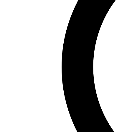
Chia sẻ:
Facebook
X
Pinterest
Copy link
Nếu bạn đang tìm kiếm những hình nền đẹp mắt và độc 
tạo cảm giác mới mẻ mà còn giúp thiết bị của bạn trở 
Những hình nền gái xinh 3D không chỉ làm mới giao di
hình nền ưng ý. Đừng quên chia sẻ với bạn bè và tiếp t
Đọc Giả
Đọc Giả, bậc thầy tư duy đọc sách với hơn một thập kỷ
Xem tất cả bài viết của tác giả