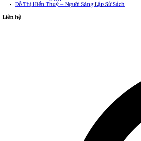
Đỗ Thị Hiền Thuý – Người Sáng Lập Sử Sách
Liên hệ
2024-10-16 10:13:04