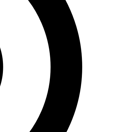
 sẽ làm bạn hài lòng. Những hình ảnh này không chỉ
h nền yêu thích của mình!
ảm hứng. Hy vọng bộ sưu tập này đã giúp bạn tìm được
ẹp khác!
 những bài viết sắc sảo tại Sử Sách.