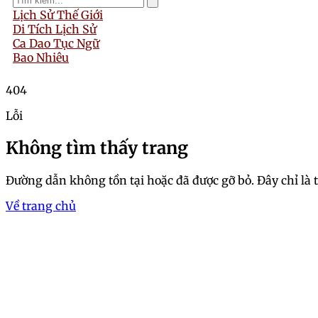
Lịch Sử Thế Giới
Di Tích Lịch Sử
Ca Dao Tục Ngữ
Bao Nhiêu
404
Lỗi
Không tìm thấy trang
Đường dẫn không tồn tại hoặc đã được gỡ bỏ. Đây chỉ là 
Về trang chủ
Trang chủ
Khám phá ngay các hình nề
Đọc Giả