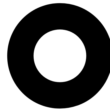
đáo, bộ sưu tập hình nền gái xinh 3D dưới đây chắc chắn
nên nổi bật hơn. Hãy cùng khám phá và lựa chọn ngay hìn
ện thiết bị mà còn mang đến trải nghiệm hình ảnh đầy c
ục theo dõi để khám phá thêm nhiều bộ sưu tập hình nền đ
 kinh nghiệm, đã truyền cảm hứng cho hàng ngàn người qua