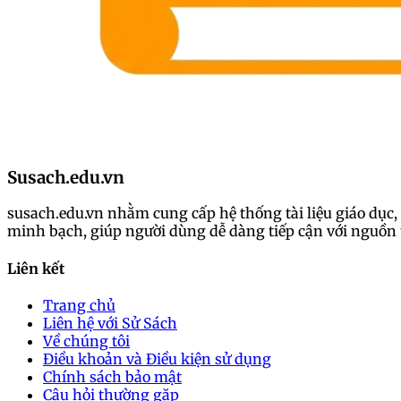
Susach.edu.vn
susach.edu.vn nhằm cung cấp hệ thống tài liệu giáo dục, 
minh bạch, giúp người dùng dễ dàng tiếp cận với nguồn t
Liên kết
Trang chủ
Liên hệ với Sử Sách
Về chúng tôi
Điều khoản và Điều kiện sử dụng
Chính sách bảo mật
Câu hỏi thường gặp