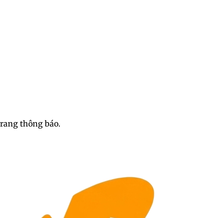
trang thông báo.
n gái xinh 3D gợi cảm và qu