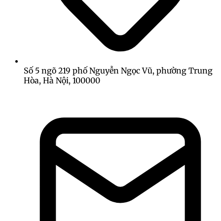
Hỗ trợ đa thiết bị và điều chỉnh linh hoạt theo
từng độ phân giải
Giao diện mới của IWIN tương thích hoàn toàn với
mọi thiết bị từ điện thoại, máy tính bảng đến laptop
giúp người dùng không bị gián đoạn khi chuyển đổi
Số 5 ngõ 219 phố Nguyễn Ngọc Vũ, phường Trung
nền tảng.
Hòa, Hà Nội, 100000
Nâng cấp hệ thống bảo mật và
chống gian lận nghiêm ngặt cho
người dùng
Không chỉ chú trọng vào phần giao diện, IWIN còn
đầu tư mạnh mẽ vào hệ thống bảo mật đa tầng, đảm
bảo sự an toàn tuyệt đối cho toàn bộ người tham gia.
Công nghệ xác thực hai lớp giúp người chơi
bảo vệ tài khoản tối đa