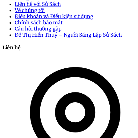
Trong năm nay, IWIN đã chính thức nâng cấp toàn
Liên hệ với Sử Sách
bộ hệ thống giao diện nhằm mang lại trải nghiệm sử
Về chúng tôi
dụng trực quan và dễ thao tác hơn cho tất cả người
Điều khoản và Điều kiện sử dụng
dùng.
Chính sách bảo mật
Câu hỏi thường gặp
Thiết kế tối ưu cho người dùng mới và lâu
Đỗ Thị Hiền Thuý – Người Sáng Lập Sử Sách
năm cùng trải nghiệm mượt mà
Liên hệ
Tất cả bố cục hiển thị trong hệ thống của IWIN đều
được sắp xếp hợp lý hơn giúp người mới dễ dàng tiếp
cận và người chơi lâu năm cảm nhận được sự mượt
mà rõ rệt.
IWIN chơi là đỉnh nhất
Cải tiến tốc độ tải giao diện mang đến trải
nghiệm không gián đoạn
Một trong những thay đổi nổi bật là việc IWIN đã áp
dụng công nghệ tăng tốc hình ảnh nhằm giảm thiểu
thời gian tải trang và hạn chế tình trạng giật lag gây
khó chịu.