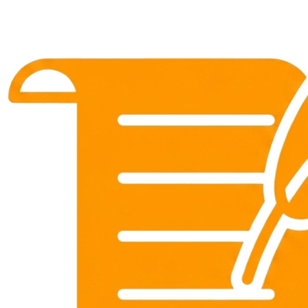
Đáng Chú Ý Về Hệ Thống
Trong Năm 2025
Đọc giả
•