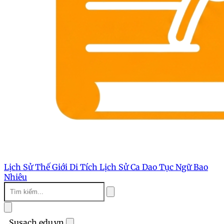
Lịch Sử Thế Giới
Di Tích Lịch Sử
Ca Dao Tục Ngữ
Bao
Nhiêu
Susach.edu.vn