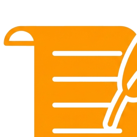
thao tại rio66 cơ hội
thắng lớn mỗi ngày
Đọc giả
•