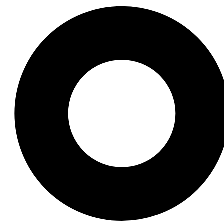
rải nghiệm đặt cược an toàn cho người chơi. Việc sử dụng
ản. Nhà cái này luôn khuyến khích khách hàng chỉ truy cậ
nk N88 chính thức
 này mang lại nhiều lợi ích thiết thực cho hội viên. Dưới
ng tin quan trọng như số điện thoại, email, và tài khoản
 cáo không mong muốn hoặc lừa đảo tài chính. Địa chỉ nà
gười tham gia để đánh cắp tài khoản hoặc tiền thưởng tích
đảo. Cổng game này cung cấp hệ thống giao dịch minh bạch