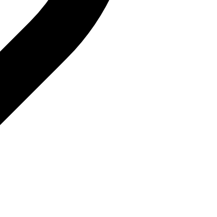
ang giả mạo thường thao túng kết quả, khiến khách
c trò chơi chất lượng cao như bắn cá, slot game, và
ây là các nguyên nhân phổ biến và cách khắc phục hiệu
ay Mobifone chặn truy cập. Để khắc phục, thành viên có
y cập ổn định 24/7.