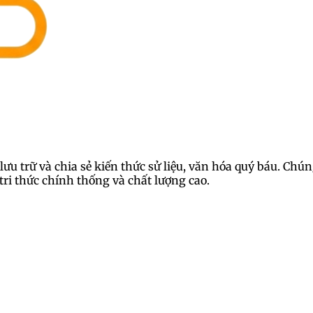
lưu trữ và chia sẻ kiến thức sử liệu, văn hóa quý báu. Ch
ri thức chính thống và chất lượng cao.