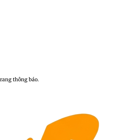
trang thông báo.
ng Ký Và Trải Nghiệm Cá Cư