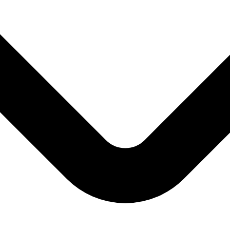
 bằng, không có sự can thiệp kết quả. Ngược lại, các tr
c:
https://n88net.com/
, người chơi sẽ được trải nghiệm cá
Tầm quan trọng của việc sử dụng link chính thức
N88
hợp người tham gia vẫn gặp khó khăn khi truy cập. Dưới đ
u hạn chế, dẫn đến tình trạng các nhà mạng như Viettel h
yên hoặc tải ứng dụng di động của thương hiệu này để tru