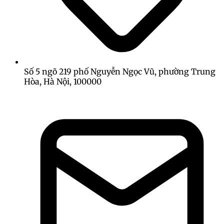
Bạn điền số tiền cần nạp vào ô yêu cầu và xác
nhận thông tin giao dịch.
Thực hiện chuyển khoản theo thông tin được
cung cấp
: Hệ thống sẽ cung cấp các thông tin
chuyển khoản ngân hàng như số tài khoản và
tên ngân hàng. Bạn thực hiện chuyển khoản từ
tài khoản ngân hàng của mình theo thông tin
Số 5 ngõ 219 phố Nguyễn Ngọc Vũ, phường Trung
này.
Hòa, Hà Nội, 100000
Xác nhận giao dịch để hoàn tất quá trình nạp
tiền
: Sau khi chuyển khoản thành công, bạn
xác nhận giao dịch để hoàn tất quá trình nạp
tiền vào tài
khoản 123B.
Nạp tiền qua chuyển khoản ngân hàng
Nạp tiền qua ví điện tử
Ngoài phương thức chuyển khoản ngân hàng, 123B
còn hỗ trợ nạp tiền qua các ví điện tử như Momo,
ZaloPay và ViettelPay. Đây là lựa chọn phù hợp cho
những ai muốn thực hiện giao dịch nhanh chóng