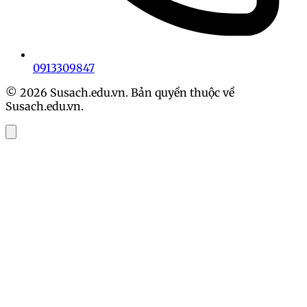
Nạp tiền qua thẻ cào điện thoại
Phương thức nạp tiền qua thẻ cào điện thoại là lựa
chọn lý tưởng cho những người không có tài khoản
ngân hàng hay ví điện tử. 123B cung cấp dịch vụ này
0913309847
để bạn có thể nạp tiền vào tài khoản một cách đơn
giản. Các bước thực hiện như sau:
© 2026 Susach.edu.vn. Bản quyền thuộc về
Susach.edu.vn.
Đăng nhập vào tài khoản 123B
: Bạn cần đăng
nhập vào tài khoản của mình trên 123B.
Chọn mục "Nạp Tiền"
: Tìm và chọn mục "Nạp
Tiền" trên giao diện chính.
Chọn phương thức "Nạp Tiền Qua Thẻ Cào"
:
Lựa chọn phương thức nạp tiền qua thẻ cào
điện thoại.
Nhập số tiền và thông tin thẻ cào
: Sau đó, bạn
điền số tiền muốn nạp và thông tin thẻ cào điện
thoại của mình (số seri và mã thẻ).
Xác nhận giao dịch và hoàn tất
: Cuối cùng, bạn
xác nhận giao dịch và quá trình nạp tiền sẽ
được hoàn tất.
Các phương thức nạp tiền trên 123B đều được thiết kế