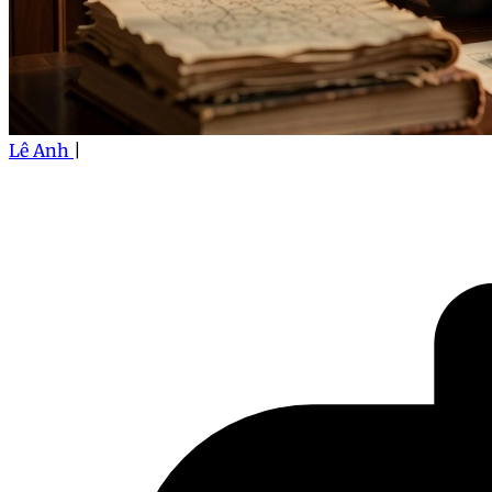
Lê Anh
|